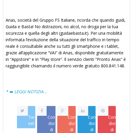
Anas, società del Gruppo FS Italiane, ricorda che quando guidi,
Guida e Basta! No distrazioni, no alcol, no droga per la tua
sicurezza e quella degli altri (guidaebasta.it). Per una mobilità
informata l’evoluzione della situazione del traffico in tempo
reale è consultabile anche su tutti gli smartphone e i tablet,
grazie all’applicazione “VAI” di Anas, disponibile gratuitamente
in “Appstore” e in “Play store”. Il servizio clienti “Pronto Anas” è
raggiungibile chiamando il numero verde gratuito 800.841.148.
* ➡️ LEGGI NOTIZIA...
Tw
Con
Con
Con
Con
eet
divi
divi
divi
divi
di
di
di
di