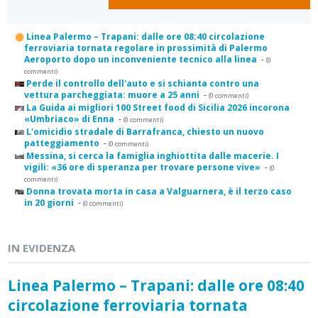
Linea Palermo – Trapani: dalle ore 08:40 circolazione
ferroviaria tornata regolare in prossimità di Palermo
Aeroporto dopo un inconveniente tecnico alla linea
-
(0
commenti)
Perde il controllo dell'auto e si schianta contro una
vettura parcheggiata: muore a 25 anni
-
(0 commenti)
La Guida ai migliori 100 Street food di Sicilia 2026 incorona
«Umbriaco» di Enna
-
(0 commenti)
L'omicidio stradale di Barrafranca, chiesto un nuovo
patteggiamento
-
(0 commenti)
Messina, si cerca la famiglia inghiottita dalle macerie. I
vigili: «36 ore di speranza per trovare persone vive»
-
(0
commenti)
Donna trovata morta in casa a Valguarnera, è il terzo caso
in 20 giorni
-
(0 commenti)
IN EVIDENZA
Linea Palermo – Trapani: dalle ore 08:40
circolazione ferroviaria tornata