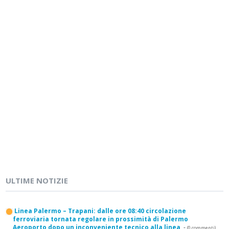
ULTIME NOTIZIE
Linea Palermo – Trapani: dalle ore 08:40 circolazione
ferroviaria tornata regolare in prossimità di Palermo
Aeroporto dopo un inconveniente tecnico alla linea
-
(0 commenti)