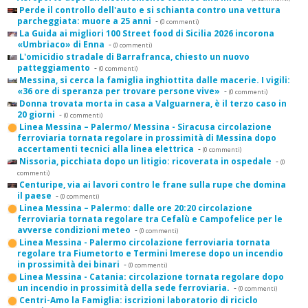
Perde il controllo dell'auto e si schianta contro una vettura
parcheggiata: muore a 25 anni
-
(0 commenti)
La Guida ai migliori 100 Street food di Sicilia 2026 incorona
«Umbriaco» di Enna
-
(0 commenti)
L'omicidio stradale di Barrafranca, chiesto un nuovo
patteggiamento
-
(0 commenti)
Messina, si cerca la famiglia inghiottita dalle macerie. I vigili:
«36 ore di speranza per trovare persone vive»
-
(0 commenti)
Donna trovata morta in casa a Valguarnera, è il terzo caso in
20 giorni
-
(0 commenti)
Linea Messina – Palermo/ Messina - Siracusa circolazione
ferroviaria tornata regolare in prossimità di Messina dopo
accertamenti tecnici alla linea elettrica
-
(0 commenti)
Nissoria, picchiata dopo un litigio: ricoverata in ospedale
-
(0
commenti)
Centuripe, via ai lavori contro le frane sulla rupe che domina
il paese
-
(0 commenti)
Linea Messina – Palermo: dalle ore 20:20 circolazione
ferroviaria tornata regolare tra Cefalù e Campofelice per le
avverse condizioni meteo
-
(0 commenti)
Linea Messina - Palermo circolazione ferroviaria tornata
regolare tra Fiumetorto e Termini Imerese dopo un incendio
in prossimità dei binari
-
(0 commenti)
Linea Messina - Catania: circolazione tornata regolare dopo
un incendio in prossimità della sede ferroviaria.
-
(0 commenti)
Centri-Amo la Famiglia: iscrizioni laboratorio di riciclo