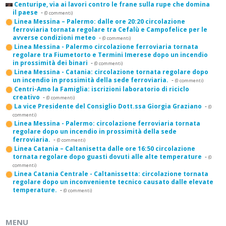
Centuripe, via ai lavori contro le frane sulla rupe che domina
il paese
-
(0 commenti)
Linea Messina – Palermo: dalle ore 20:20 circolazione
ferroviaria tornata regolare tra Cefalù e Campofelice per le
avverse condizioni meteo
-
(0 commenti)
Linea Messina - Palermo circolazione ferroviaria tornata
regolare tra Fiumetorto e Termini Imerese dopo un incendio
in prossimità dei binari
-
(0 commenti)
Linea Messina - Catania: circolazione tornata regolare dopo
un incendio in prossimità della sede ferroviaria.
-
(0 commenti)
Centri-Amo la Famiglia: iscrizioni laboratorio di riciclo
creativo
-
(0 commenti)
La vice Presidente del Consiglio Dott.ssa Giorgia Graziano
-
(0
commenti)
Linea Messina - Palermo: circolazione ferroviaria tornata
regolare dopo un incendio in prossimità della sede
ferroviaria.
-
(0 commenti)
Linea Catania – Caltanisetta dalle ore 16:50 circolazione
tornata regolare dopo guasti dovuti alle alte temperature
-
(0
commenti)
Linea Catania Centrale - Caltanissetta: circolazione tornata
regolare dopo un inconveniente tecnico causato dalle elevate
temperature.
-
(0 commenti)
MENU