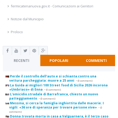
fermicatenanuova.gov.it - Comunicazioni ai Genitori
Notizie dal Municipio
Proloco
RECENTI
POPOLARI
COMMENTI
Perde il controllo dell'auto e si schianta contro una
vettura parcheggiata: muore a 25 anni
-
(0 commenti)
La Guida ai migliori 100 Street food di Sicilia 2026 incorona
«Umbriaco» di Enna
-
(0 commenti)
L'omicidio stradale di Barrafranca, chiesto un nuovo
patteggiamento
-
(0 commenti)
Messina, si cerca la famiglia inghiottita dalle macerie. I
vigili: «36 ore di speranza per trovare persone vive»
-
(0
commenti)
Donna trovata morta in casa a Valguarnera, è il terzo caso