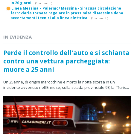
in 20 giorni
-
(0 commenti)
Linea Messina – Palermo/ Messina - Siracusa circolazione
ferroviaria tornata regolare in prossimità di Messina dopo
accertamenti tecnici alla linea elettrica
-
(0 commenti)
IN EVIDENZA
Perde il controllo dell'auto e si schianta
contro una vettura parcheggiata:
muore a 25 anni
Un 25enne, di origini marocchine è morto la notte scorsa in un
incidente avvenuto nell’Ennese, sulla strada provinciale 98, la "Turis...