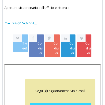
Apertura straordinaria dell'ufficio elettorale
* ➡️ LEGGI NOTIZIA...
Tw
Con
Con
Con
Con
eet
divi
divi
divi
divi
di
di
di
di
Segui gli aggionamenti via e-mail