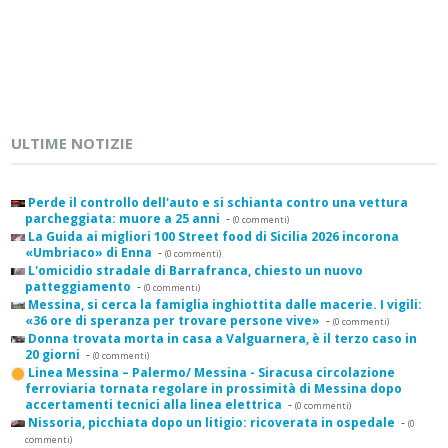
ULTIME NOTIZIE
Perde il controllo dell'auto e si schianta contro una vettura
parcheggiata: muore a 25 anni
-
(0 commenti)
La Guida ai migliori 100 Street food di Sicilia 2026 incorona
«Umbriaco» di Enna
-
(0 commenti)
L'omicidio stradale di Barrafranca, chiesto un nuovo
patteggiamento
-
(0 commenti)
Messina, si cerca la famiglia inghiottita dalle macerie. I vigili:
«36 ore di speranza per trovare persone vive»
-
(0 commenti)
Donna trovata morta in casa a Valguarnera, è il terzo caso in
20 giorni
-
(0 commenti)
Linea Messina – Palermo/ Messina - Siracusa circolazione
ferroviaria tornata regolare in prossimità di Messina dopo
accertamenti tecnici alla linea elettrica
-
(0 commenti)
Nissoria, picchiata dopo un litigio: ricoverata in ospedale
-
(0
commenti)