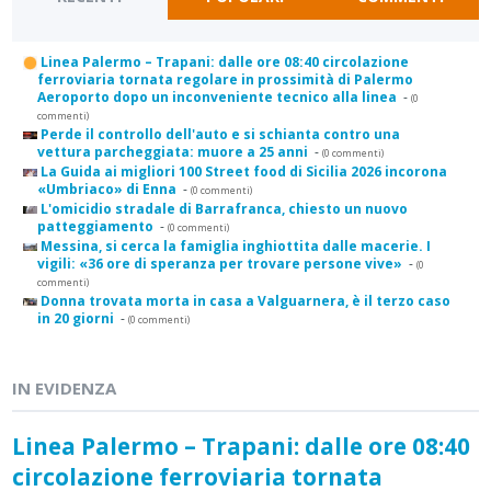
Linea Palermo – Trapani: dalle ore 08:40 circolazione
ferroviaria tornata regolare in prossimità di Palermo
Aeroporto dopo un inconveniente tecnico alla linea
-
(0
commenti)
Perde il controllo dell'auto e si schianta contro una
vettura parcheggiata: muore a 25 anni
-
(0 commenti)
La Guida ai migliori 100 Street food di Sicilia 2026 incorona
«Umbriaco» di Enna
-
(0 commenti)
L'omicidio stradale di Barrafranca, chiesto un nuovo
patteggiamento
-
(0 commenti)
Messina, si cerca la famiglia inghiottita dalle macerie. I
vigili: «36 ore di speranza per trovare persone vive»
-
(0
commenti)
Donna trovata morta in casa a Valguarnera, è il terzo caso
in 20 giorni
-
(0 commenti)
IN EVIDENZA
Linea Palermo – Trapani: dalle ore 08:40
circolazione ferroviaria tornata