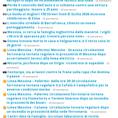
Aeroporto dopo un inconveniente tecnico alla linea
-
(0 commenti)
Perde il controllo dell'auto e si schianta contro una vettura
parcheggiata: muore a 25 anni
-
(0 commenti)
La Guida ai migliori 100 Street food di Sicilia 2026 incorona
«Umbriaco» di Enna
-
(0 commenti)
L'omicidio stradale di Barrafranca, chiesto un nuovo
patteggiamento
-
(0 commenti)
Messina, si cerca la famiglia inghiottita dalle macerie. I vigili:
«36 ore di speranza per trovare persone vive»
-
(0 commenti)
Donna trovata morta in casa a Valguarnera, è il terzo caso in
20 giorni
-
(0 commenti)
Linea Messina – Palermo/ Messina - Siracusa circolazione
ferroviaria tornata regolare in prossimità di Messina dopo
accertamenti tecnici alla linea elettrica
-
(0 commenti)
Nissoria, picchiata dopo un litigio: ricoverata in ospedale
-
(0
commenti)
Centuripe, via ai lavori contro le frane sulla rupe che domina
il paese
-
(0 commenti)
Linea Messina – Palermo: dalle ore 20:20 circolazione
ferroviaria tornata regolare tra Cefalù e Campofelice per le
avverse condizioni meteo
-
(0 commenti)
Linea Messina - Palermo circolazione ferroviaria tornata
regolare tra Fiumetorto e Termini Imerese dopo un incendio
in prossimità dei binari
-
(0 commenti)
Linea Messina - Catania: circolazione tornata regolare dopo
un incendio in prossimità della sede ferroviaria.
-
(0 commenti)
Centri-Amo la Famiglia: iscrizioni laboratorio di riciclo