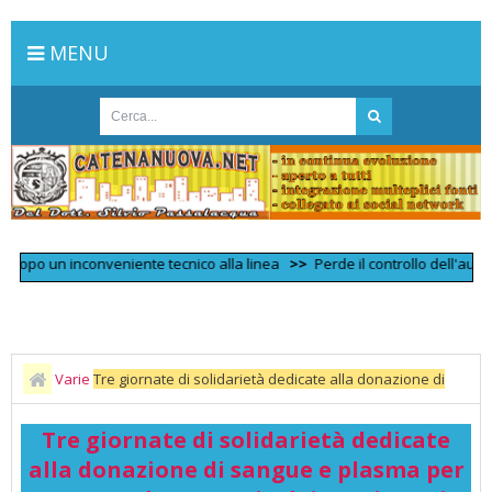
MENU
po un inconveniente tecnico alla linea
>>
Perde il controllo dell'auto e s
Varie
Tre giornate di solidarietà dedicate alla donazione di
sangue e plasma per onorare la memoria dei magistrati Giovanni
Tre giornate di solidarietà dedicate
Falcone, Paolo Borsellino e Rosario Angelo Livatino, tragicamente
alla donazione di sangue e plasma per
uccisi dalla mafia.