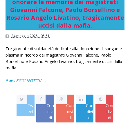
onorare la memoria dei magistrati
Giovanni Falcone, Paolo Borsellino e
Rosario Angelo Livatino, tragicamente
uccisi dalla mafia.
24 maggio 2025 - 05:51
Tre giornate di solidarietà dedicate alla donazione di sangue e
plasma in ricordo dei magistrati Giovanni Falcone, Paolo
Borsellino e Rosario Angelo Livatino, tragicamente uccisi dalla
mafia.
* ➡️ LEGGI NOTIZIA...
Tw
Con
Con
Con
Con
eet
divi
divi
divi
divi
di
di
di
di