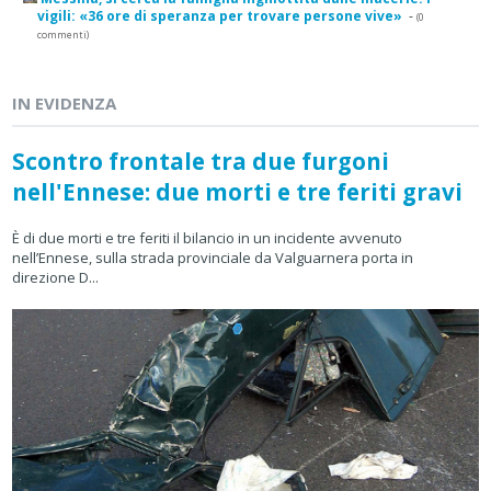
vigili: «36 ore di speranza per trovare persone vive»
-
(0
commenti)
IN EVIDENZA
Scontro frontale tra due furgoni
nell'Ennese: due morti e tre feriti gravi
È di due morti e tre feriti il bilancio in un incidente avvenuto
nell’Ennese, sulla strada provinciale da Valguarnera porta in
direzione D...