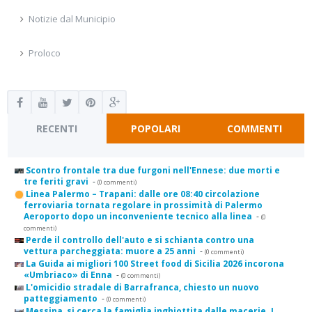
Notizie dal Municipio
Proloco
RECENTI
POPOLARI
COMMENTI
Scontro frontale tra due furgoni nell'Ennese: due morti e
tre feriti gravi
-
(0 commenti)
Linea Palermo – Trapani: dalle ore 08:40 circolazione
ferroviaria tornata regolare in prossimità di Palermo
Aeroporto dopo un inconveniente tecnico alla linea
-
(0
commenti)
Perde il controllo dell'auto e si schianta contro una
vettura parcheggiata: muore a 25 anni
-
(0 commenti)
La Guida ai migliori 100 Street food di Sicilia 2026 incorona
«Umbriaco» di Enna
-
(0 commenti)
L'omicidio stradale di Barrafranca, chiesto un nuovo
patteggiamento
-
(0 commenti)
Messina, si cerca la famiglia inghiottita dalle macerie. I