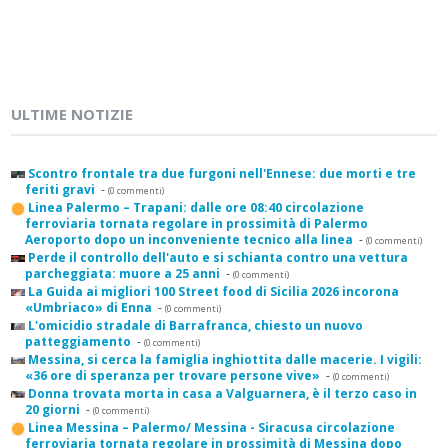
ULTIME NOTIZIE
Scontro frontale tra due furgoni nell'Ennese: due morti e tre
feriti gravi
-
(0 commenti)
Linea Palermo – Trapani: dalle ore 08:40 circolazione
ferroviaria tornata regolare in prossimità di Palermo
Aeroporto dopo un inconveniente tecnico alla linea
-
(0 commenti)
Perde il controllo dell'auto e si schianta contro una vettura
parcheggiata: muore a 25 anni
-
(0 commenti)
La Guida ai migliori 100 Street food di Sicilia 2026 incorona
«Umbriaco» di Enna
-
(0 commenti)
L'omicidio stradale di Barrafranca, chiesto un nuovo
patteggiamento
-
(0 commenti)
Messina, si cerca la famiglia inghiottita dalle macerie. I vigili:
«36 ore di speranza per trovare persone vive»
-
(0 commenti)
Donna trovata morta in casa a Valguarnera, è il terzo caso in
20 giorni
-
(0 commenti)
Linea Messina – Palermo/ Messina - Siracusa circolazione
ferroviaria tornata regolare in prossimità di Messina dopo