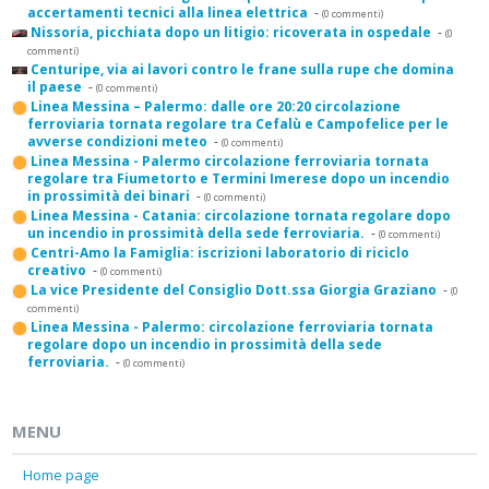
accertamenti tecnici alla linea elettrica
-
(0 commenti)
Nissoria, picchiata dopo un litigio: ricoverata in ospedale
-
(0
commenti)
Centuripe, via ai lavori contro le frane sulla rupe che domina
il paese
-
(0 commenti)
Linea Messina – Palermo: dalle ore 20:20 circolazione
ferroviaria tornata regolare tra Cefalù e Campofelice per le
avverse condizioni meteo
-
(0 commenti)
Linea Messina - Palermo circolazione ferroviaria tornata
regolare tra Fiumetorto e Termini Imerese dopo un incendio
in prossimità dei binari
-
(0 commenti)
Linea Messina - Catania: circolazione tornata regolare dopo
un incendio in prossimità della sede ferroviaria.
-
(0 commenti)
Centri-Amo la Famiglia: iscrizioni laboratorio di riciclo
creativo
-
(0 commenti)
La vice Presidente del Consiglio Dott.ssa Giorgia Graziano
-
(0
commenti)
Linea Messina - Palermo: circolazione ferroviaria tornata
regolare dopo un incendio in prossimità della sede
ferroviaria.
-
(0 commenti)
MENU
Home page