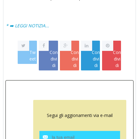
* ➡️ LEGGI NOTIZIA...
Tw
Con
Con
Con
Con
eet
divi
divi
divi
divi
di
di
di
di
Segui gli aggionamenti via e-mail