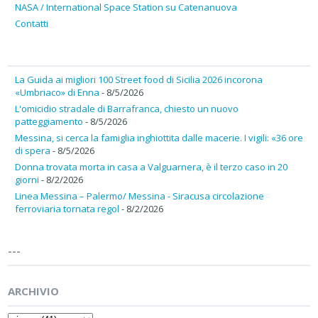
NASA / International Space Station su Catenanuova
Contatti
La Guida ai migliori 100 Street food di Sicilia 2026 incorona
«Umbriaco» di Enna
- 8/5/2026
L'omicidio stradale di Barrafranca, chiesto un nuovo
patteggiamento
- 8/5/2026
Messina, si cerca la famiglia inghiottita dalle macerie. I vigili: «36 ore
di spera
- 8/5/2026
Donna trovata morta in casa a Valguarnera, è il terzo caso in 20
giorni
- 8/2/2026
Linea Messina – Palermo/ Messina - Siracusa circolazione
ferroviaria tornata regol
- 8/2/2026
---
ARCHIVIO