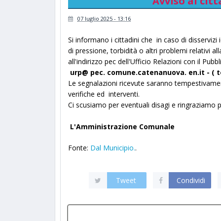
Avviso ai citt
07 luglio 2025 - 13:16
Si informano i cittadini che in caso di disservizi 
di pressione, torbidità o altri problemi relativi a
all'indirizzo pec dell'Ufficio Relazioni con il Pubb
urp@ pec. comune.catenanuova. en.it - ( te
Le segnalazioni ricevute saranno tempestivamen
verifiche ed interventi.
Ci scusiamo per eventuali disagi e ringraziamo p
L'Amministrazione Comunale
Fonte:
Dal Municipio.
.
Tweet
Condividi