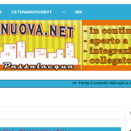
S
CATENANUOVABOT
--
404
>>
Perde il controllo dell'auto e si schia