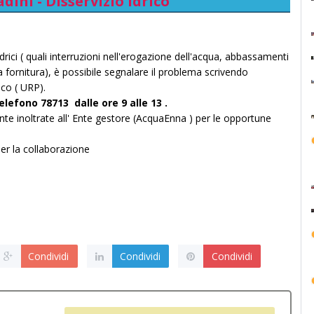
adini - Disservizio idrico
idrici ( quali interruzioni nell'erogazione dell'acqua, abbassamenti
lla fornitura), è possibile segnalare il problema scrivendo
lico ( URP).
lefono 78713 dalle ore 9 alle 13 .
te inoltrate all' Ente gestore (AcquaEnna ) per le opportune
er la collaborazione
Condividi
Condividi
Condividi