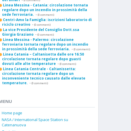
(0 commenti)
Linea Messina - Catania: circolazione tornata
regolare dopo un incendio in prossimità della
sede ferroviaria.
-
(0 commenti)
Centri-Amo la Famiglia: iscrizioni laboratorio di
riciclo creativo
-
(0 commenti)
La vice Presidente del Consiglio Dott.ssa
Giorgia Graziano
-
(0 commenti)
Linea Messina - Palermo: circolazione
ferroviaria tornata regolare dopo un incendio
in prossimità della sede ferroviaria.
-
(0 commenti)
Linea Catania – Caltanisetta dalle ore 16:50
circolazione tornata regolare dopo guasti
dovuti alle alte temperature
-
(0 commenti)
Linea Catania Centrale - Caltanissetta:
circolazione tornata regolare dopo un
inconveniente tecnico causato dalle elevate
temperature.
-
(0 commenti)
MENU
Home page
NASA / International Space Station su
Catenanuova