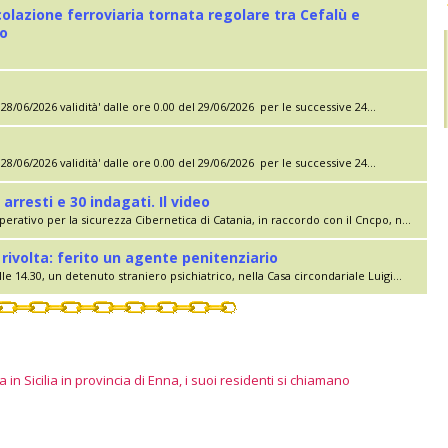
colazione ferroviaria tornata regolare tra Cefalù e
eo
28/06/2026 validità' dalle ore 0.00 del 29/06/2026 per le successive 24...
28/06/2026 validità' dalle ore 0.00 del 29/06/2026 per le successive 24...
 arresti e 30 indagati. Il video
erativo per la sicurezza Cibernetica di Catania, in raccordo con il Cncpo, n...
rivolta: ferito un agente penitenziario
le 14.30, un detenuto straniero psichiatrico, nella Casa circondariale Luigi...
 in Sicilia in provincia di Enna, i suoi residenti si chiamano