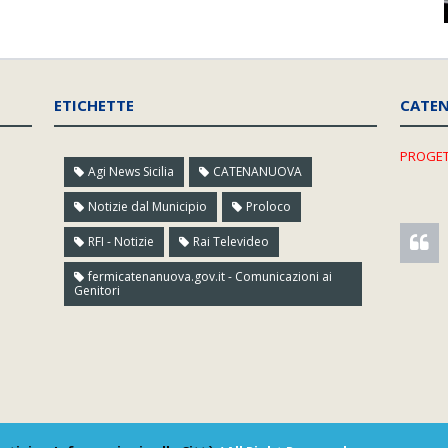
ETICHETTE
CATE
PROGET
Agi News Sicilia
CATENANUOVA
Notizie dal Municipio
Proloco
RFI - Notizie
Rai Televideo
fermicatenanuova.gov.it - Comunicazioni ai
Genitori