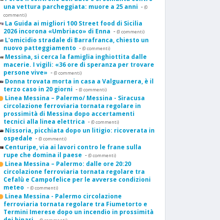
una vettura parcheggiata: muore a 25 anni
-
(0
commenti)
La Guida ai migliori 100 Street food di Sicilia
2026 incorona «Umbriaco» di Enna
-
(0 commenti)
L'omicidio stradale di Barrafranca, chiesto un
nuovo patteggiamento
-
(0 commenti)
Messina, si cerca la famiglia inghiottita dalle
macerie. I vigili: «36 ore di speranza per trovare
persone vive»
-
(0 commenti)
Donna trovata morta in casa a Valguarnera, è il
terzo caso in 20 giorni
-
(0 commenti)
Linea Messina – Palermo/ Messina - Siracusa
circolazione ferroviaria tornata regolare in
prossimità di Messina dopo accertamenti
tecnici alla linea elettrica
-
(0 commenti)
Nissoria, picchiata dopo un litigio: ricoverata in
ospedale
-
(0 commenti)
Centuripe, via ai lavori contro le frane sulla
rupe che domina il paese
-
(0 commenti)
Linea Messina – Palermo: dalle ore 20:20
circolazione ferroviaria tornata regolare tra
Cefalù e Campofelice per le avverse condizioni
meteo
-
(0 commenti)
Linea Messina - Palermo circolazione
ferroviaria tornata regolare tra Fiumetorto e
Termini Imerese dopo un incendio in prossimità
dei binari
-