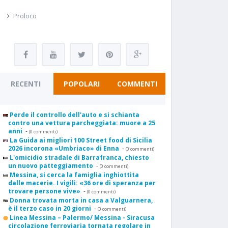
Proloco
RECENTI
POPOLARI
COMMENTI
Perde il controllo dell'auto e si schianta
contro una vettura parcheggiata: muore a 25
anni
-
(0 commenti)
La Guida ai migliori 100 Street food di Sicilia
2026 incorona «Umbriaco» di Enna
-
(0 commenti)
L'omicidio stradale di Barrafranca, chiesto
un nuovo patteggiamento
-
(0 commenti)
Messina, si cerca la famiglia inghiottita
dalle macerie. I vigili: «36 ore di speranza per
trovare persone vive»
-
(0 commenti)
Donna trovata morta in casa a Valguarnera,
è il terzo caso in 20 giorni
-
(0 commenti)
Linea Messina – Palermo/ Messina - Siracusa
circolazione ferroviaria tornata regolare in