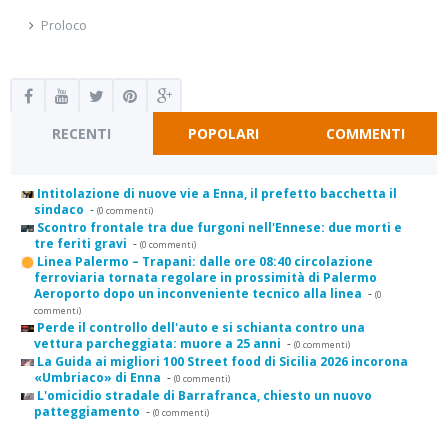
Proloco
RECENTI
POPOLARI
COMMENTI
Intitolazione di nuove vie a Enna, il prefetto bacchetta il
sindaco
-
(0 commenti)
Scontro frontale tra due furgoni nell'Ennese: due morti e
tre feriti gravi
-
(0 commenti)
Linea Palermo – Trapani: dalle ore 08:40 circolazione
ferroviaria tornata regolare in prossimità di Palermo
Aeroporto dopo un inconveniente tecnico alla linea
-
(0
commenti)
Perde il controllo dell'auto e si schianta contro una
vettura parcheggiata: muore a 25 anni
-
(0 commenti)
La Guida ai migliori 100 Street food di Sicilia 2026 incorona
«Umbriaco» di Enna
-
(0 commenti)
L'omicidio stradale di Barrafranca, chiesto un nuovo
patteggiamento
-
(0 commenti)