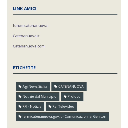
LINK AMICI
forum catenanuova
Catenanuova.it
Catenanuova.com
ETICHETTE
Agi News Sicilia
CATENANUOVA
Notizie dal Municipio
Proloco
RFI - Notizie
Rai Televideo
fermicatenanuova.gov.it - Comunicazioni ai Genitori