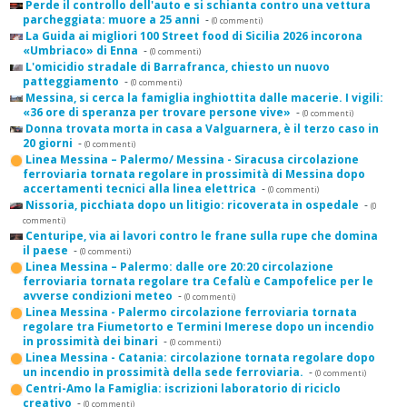
Perde il controllo dell'auto e si schianta contro una vettura
parcheggiata: muore a 25 anni
-
(0 commenti)
La Guida ai migliori 100 Street food di Sicilia 2026 incorona
«Umbriaco» di Enna
-
(0 commenti)
L'omicidio stradale di Barrafranca, chiesto un nuovo
patteggiamento
-
(0 commenti)
Messina, si cerca la famiglia inghiottita dalle macerie. I vigili:
«36 ore di speranza per trovare persone vive»
-
(0 commenti)
Donna trovata morta in casa a Valguarnera, è il terzo caso in
20 giorni
-
(0 commenti)
Linea Messina – Palermo/ Messina - Siracusa circolazione
ferroviaria tornata regolare in prossimità di Messina dopo
accertamenti tecnici alla linea elettrica
-
(0 commenti)
Nissoria, picchiata dopo un litigio: ricoverata in ospedale
-
(0
commenti)
Centuripe, via ai lavori contro le frane sulla rupe che domina
il paese
-
(0 commenti)
Linea Messina – Palermo: dalle ore 20:20 circolazione
ferroviaria tornata regolare tra Cefalù e Campofelice per le
avverse condizioni meteo
-
(0 commenti)
Linea Messina - Palermo circolazione ferroviaria tornata
regolare tra Fiumetorto e Termini Imerese dopo un incendio
in prossimità dei binari
-
(0 commenti)
Linea Messina - Catania: circolazione tornata regolare dopo
un incendio in prossimità della sede ferroviaria.
-
(0 commenti)
Centri-Amo la Famiglia: iscrizioni laboratorio di riciclo
creativo
-
(0 commenti)