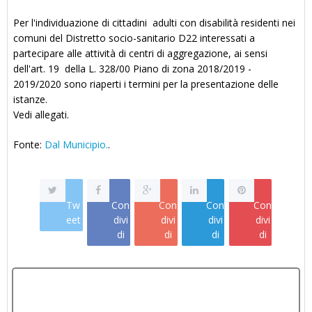
Per l'individuazione di cittadini adulti con disabilità residenti nei
comuni del Distretto socio-sanitario D22 interessati a
partecipare alle attività di centri di aggregazione, ai sensi
dell'art. 19 della L. 328/00 Piano di zona 2018/2019 -
2019/2020 sono riaperti i termini per la presentazione delle
istanze.
Vedi allegati.
Fonte:
Dal Municipio.
.
Tw
Con
Con
Con
Con
eet
divi
divi
divi
divi
di
di
di
di