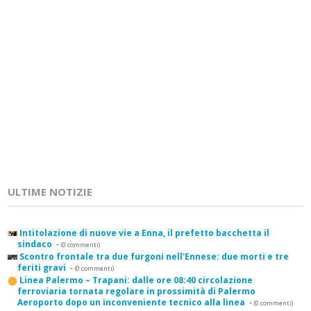
ULTIME NOTIZIE
Intitolazione di nuove vie a Enna, il prefetto bacchetta il
sindaco
-
(0 commenti)
Scontro frontale tra due furgoni nell'Ennese: due morti e tre
feriti gravi
-
(0 commenti)
Linea Palermo – Trapani: dalle ore 08:40 circolazione
ferroviaria tornata regolare in prossimità di Palermo
Aeroporto dopo un inconveniente tecnico alla linea
-
(0 commenti)