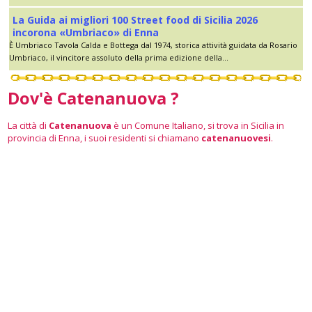
La Guida ai migliori 100 Street food di Sicilia 2026
incorona «Umbriaco» di Enna
È Umbriaco Tavola Calda e Bottega dal 1974, storica attività guidata da Rosario
Umbriaco, il vincitore assoluto della prima edizione della...
Dov'è Catenanuova ?
La città di
Catenanuova
è un Comune Italiano, si trova in Sicilia in
provincia di Enna, i suoi residenti si chiamano
catenanuovesi
.