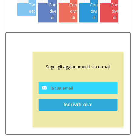
Tw
Con
Con
Con
Con
eet
divi
divi
divi
divi
di
di
di
di
Segui gli aggionamenti via e-mail