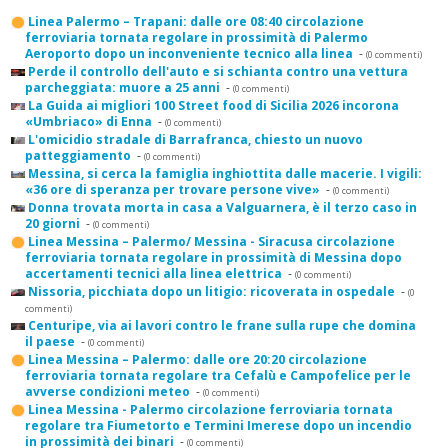
Linea Palermo – Trapani: dalle ore 08:40 circolazione
ferroviaria tornata regolare in prossimità di Palermo
Aeroporto dopo un inconveniente tecnico alla linea
-
(0 commenti)
Perde il controllo dell'auto e si schianta contro una vettura
parcheggiata: muore a 25 anni
-
(0 commenti)
La Guida ai migliori 100 Street food di Sicilia 2026 incorona
«Umbriaco» di Enna
-
(0 commenti)
L'omicidio stradale di Barrafranca, chiesto un nuovo
patteggiamento
-
(0 commenti)
Messina, si cerca la famiglia inghiottita dalle macerie. I vigili:
«36 ore di speranza per trovare persone vive»
-
(0 commenti)
Donna trovata morta in casa a Valguarnera, è il terzo caso in
20 giorni
-
(0 commenti)
Linea Messina – Palermo/ Messina - Siracusa circolazione
ferroviaria tornata regolare in prossimità di Messina dopo
accertamenti tecnici alla linea elettrica
-
(0 commenti)
Nissoria, picchiata dopo un litigio: ricoverata in ospedale
-
(0
commenti)
Centuripe, via ai lavori contro le frane sulla rupe che domina
il paese
-
(0 commenti)
Linea Messina – Palermo: dalle ore 20:20 circolazione
ferroviaria tornata regolare tra Cefalù e Campofelice per le
avverse condizioni meteo
-
(0 commenti)
Linea Messina - Palermo circolazione ferroviaria tornata
regolare tra Fiumetorto e Termini Imerese dopo un incendio
in prossimità dei binari
-
(0 commenti)