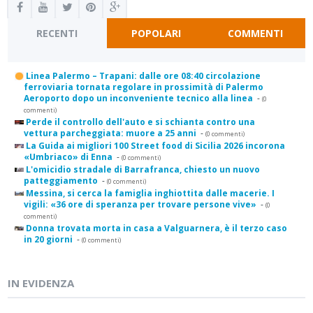
RECENTI
POPOLARI
COMMENTI
Linea Palermo – Trapani: dalle ore 08:40 circolazione
ferroviaria tornata regolare in prossimità di Palermo
Aeroporto dopo un inconveniente tecnico alla linea
-
(0
commenti)
Perde il controllo dell'auto e si schianta contro una
vettura parcheggiata: muore a 25 anni
-
(0 commenti)
La Guida ai migliori 100 Street food di Sicilia 2026 incorona
«Umbriaco» di Enna
-
(0 commenti)
L'omicidio stradale di Barrafranca, chiesto un nuovo
patteggiamento
-
(0 commenti)
Messina, si cerca la famiglia inghiottita dalle macerie. I
vigili: «36 ore di speranza per trovare persone vive»
-
(0
commenti)
Donna trovata morta in casa a Valguarnera, è il terzo caso
in 20 giorni
-
(0 commenti)
IN EVIDENZA