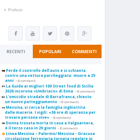
Proloco
RECENTI
POPOLARI
COMMENTI
Perde il controllo dell'auto e si schianta
contro una vettura parcheggiata: muore a 25
anni
-
(0 commenti)
La Guida ai migliori 100 Street food di Sicilia
2026 incorona «Umbriaco» di Enna
-
(0 commenti)
L'omicidio stradale di Barrafranca, chiesto
un nuovo patteggiamento
-
(0 commenti)
Messina, si cerca la famiglia inghiottita
dalle macerie. I vigili: «36 ore di speranza per
trovare persone vive»
-
(0 commenti)
Donna trovata morta in casa a Valguarnera,
è il terzo caso in 20 giorni
-
(0 commenti)
Linea Messina – Palermo/ Messina - Siracusa
circolazione ferroviaria tornata regolare in