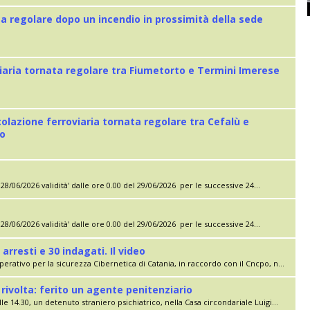
ta regolare dopo un incendio in prossimità della sede
iaria tornata regolare tra Fiumetorto e Termini Imerese
colazione ferroviaria tornata regolare tra Cefalù e
eo
28/06/2026 validità' dalle ore 0.00 del 29/06/2026 per le successive 24...
28/06/2026 validità' dalle ore 0.00 del 29/06/2026 per le successive 24...
 arresti e 30 indagati. Il video
erativo per la sicurezza Cibernetica di Catania, in raccordo con il Cncpo, n...
rivolta: ferito un agente penitenziario
le 14.30, un detenuto straniero psichiatrico, nella Casa circondariale Luigi...