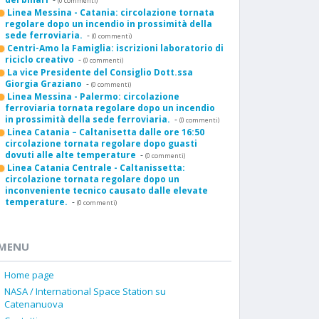
(0 commenti)
Linea Messina - Catania: circolazione tornata
regolare dopo un incendio in prossimità della
sede ferroviaria.
-
(0 commenti)
Centri-Amo la Famiglia: iscrizioni laboratorio di
riciclo creativo
-
(0 commenti)
La vice Presidente del Consiglio Dott.ssa
Giorgia Graziano
-
(0 commenti)
Linea Messina - Palermo: circolazione
ferroviaria tornata regolare dopo un incendio
in prossimità della sede ferroviaria.
-
(0 commenti)
Linea Catania – Caltanisetta dalle ore 16:50
circolazione tornata regolare dopo guasti
dovuti alle alte temperature
-
(0 commenti)
Linea Catania Centrale - Caltanissetta:
circolazione tornata regolare dopo un
inconveniente tecnico causato dalle elevate
temperature.
-
(0 commenti)
MENU
Home page
NASA / International Space Station su
Catenanuova