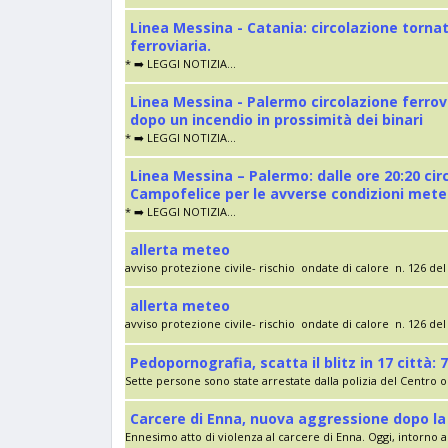
Linea Messina - Catania: circolazione torna
ferroviaria.
* ➡️ LEGGI NOTIZIA...
Linea Messina - Palermo circolazione ferrov
dopo un incendio in prossimità dei binari
* ➡️ LEGGI NOTIZIA...
Linea Messina – Palermo: dalle ore 20:20 cir
Campofelice per le avverse condizioni met
* ➡️ LEGGI NOTIZIA...
allerta meteo
avviso protezione civile- rischio ondate di calore n. 126 del 
allerta meteo
avviso protezione civile- rischio ondate di calore n. 126 del 
Pedopornografia, scatta il blitz in 17 città: 7
Sette persone sono state arrestate dalla polizia del Centro op
Carcere di Enna, nuova aggressione dopo la 
Ennesimo atto di violenza al carcere di Enna. Oggi, intorno al