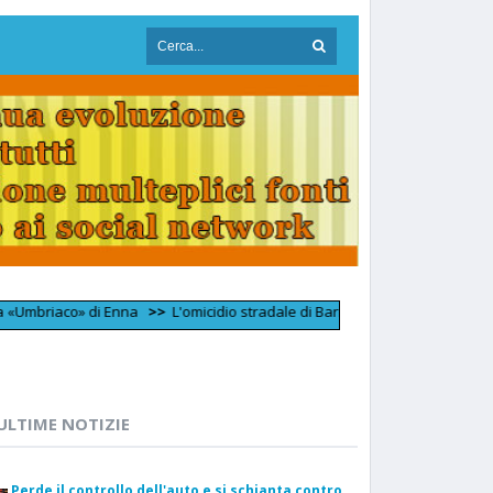
o» di Enna
>>
L'omicidio stradale di Barrafranca, chiesto un nuovo patte
ULTIME NOTIZIE
Perde il controllo dell'auto e si schianta contro