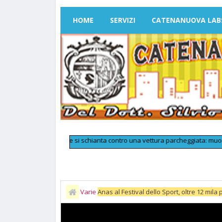
HOME
SERVIZI
CATENANUOVA LAB
llo dell'auto e si schianta contro una vettura parcheggiata: muore a 25 ann
Varie
Anas al Festival dello Sport, oltre 12 mil