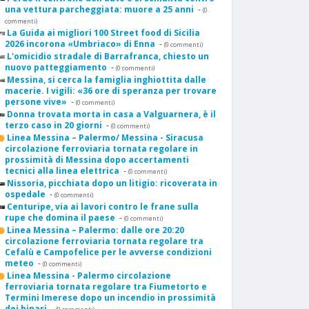
una vettura parcheggiata: muore a 25 anni
-
(0
commenti)
La Guida ai migliori 100 Street food di Sicilia
2026 incorona «Umbriaco» di Enna
-
(0 commenti)
L'omicidio stradale di Barrafranca, chiesto un
nuovo patteggiamento
-
(0 commenti)
Messina, si cerca la famiglia inghiottita dalle
macerie. I vigili: «36 ore di speranza per trovare
persone vive»
-
(0 commenti)
Donna trovata morta in casa a Valguarnera, è il
terzo caso in 20 giorni
-
(0 commenti)
Linea Messina – Palermo/ Messina - Siracusa
circolazione ferroviaria tornata regolare in
prossimità di Messina dopo accertamenti
tecnici alla linea elettrica
-
(0 commenti)
Nissoria, picchiata dopo un litigio: ricoverata in
ospedale
-
(0 commenti)
Centuripe, via ai lavori contro le frane sulla
rupe che domina il paese
-
(0 commenti)
Linea Messina – Palermo: dalle ore 20:20
circolazione ferroviaria tornata regolare tra
Cefalù e Campofelice per le avverse condizioni
meteo
-
(0 commenti)
Linea Messina - Palermo circolazione
ferroviaria tornata regolare tra Fiumetorto e
Termini Imerese dopo un incendio in prossimità
dei binari
-