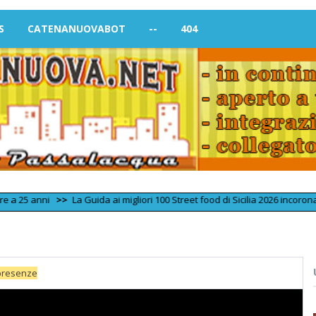
S
CATENANUOVABOT
--
404
i
>>
La Guida ai migliori 100 Street food di Sicilia 2026 incorona «Umbriac
a presenze