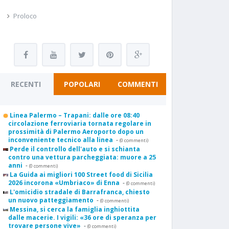
Proloco
RECENTI
POPOLARI
COMMENTI
Linea Palermo – Trapani: dalle ore 08:40
circolazione ferroviaria tornata regolare in
prossimità di Palermo Aeroporto dopo un
inconveniente tecnico alla linea
-
(0 commenti)
Perde il controllo dell'auto e si schianta
contro una vettura parcheggiata: muore a 25
anni
-
(0 commenti)
La Guida ai migliori 100 Street food di Sicilia
2026 incorona «Umbriaco» di Enna
-
(0 commenti)
L'omicidio stradale di Barrafranca, chiesto
un nuovo patteggiamento
-
(0 commenti)
Messina, si cerca la famiglia inghiottita
dalle macerie. I vigili: «36 ore di speranza per
trovare persone vive»
-
(0 commenti)