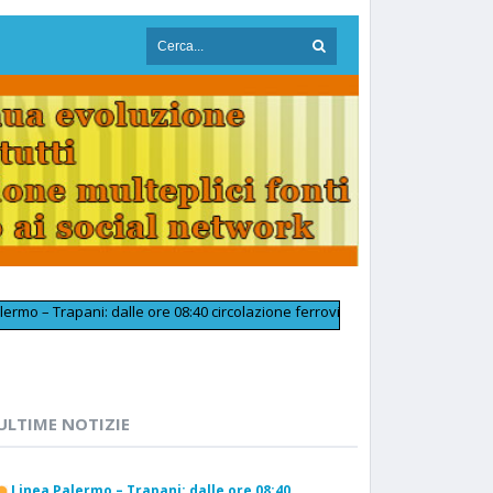
rapani: dalle ore 08:40 circolazione ferroviaria tornata regolare in prossi
ULTIME NOTIZIE
Linea Palermo – Trapani: dalle ore 08:40