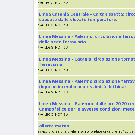
* ➡️ LEGGI NOTIZIA...
Linea Catania Centrale - Caltanissetta: cir
causato dalle elevate temperature.
* ➡️ LEGGI NOTIZIA...
Linea Messina - Palermo: circolazione ferro
della sede ferroviaria.
* ➡️ LEGGI NOTIZIA...
Linea Messina - Catania: circolazione torna
ferroviaria.
* ➡️ LEGGI NOTIZIA...
Linea Messina - Palermo circolazione ferrov
dopo un incendio in prossimità dei binari
* ➡️ LEGGI NOTIZIA...
Linea Messina – Palermo: dalle ore 20:20 cir
Campofelice per le avverse condizioni met
* ➡️ LEGGI NOTIZIA...
allerta meteo
avviso protezione civile- rischio ondate di calore n. 126 del 