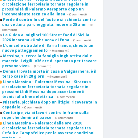
circolazione ferroviaria tornata regolare in
prossimità di Palermo Aeroporto dopo un
inconveniente tecnico alla linea
-
(0 commenti)
Perde il controllo dell'auto e si schianta contro
una vettura parcheggiata: muore a 25 anni
-
(0
commenti)
La Guida ai migliori 100 Street food di Sicilia
2026 incorona «Umbriaco» di Enna
-
(0 commenti)
L'omicidio stradale di Barrafranca, chiesto un
nuovo patteggiamento
-
(0 commenti)
Messina, si cerca la famiglia inghiottita dalle
macerie. I vigili: «36 ore di speranza per trovare
persone vive»
-
(0 commenti)
Donna trovata morta in casa a Valguarnera, è il
terzo caso in 20 giorni
-
(0 commenti)
Linea Messina – Palermo/ Messina - Siracusa
circolazione ferroviaria tornata regolare in
prossimità di Messina dopo accertamenti
tecnici alla linea elettrica
-
(0 commenti)
Nissoria, picchiata dopo un litigio: ricoverata in
ospedale
-
(0 commenti)
Centuripe, via ai lavori contro le frane sulla
rupe che domina il paese
-
(0 commenti)
Linea Messina – Palermo: dalle ore 20:20
circolazione ferroviaria tornata regolare tra
Cefalù e Campofelice per le avverse condizioni
meteo
-