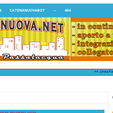
S
CATENANUOVABOT
--
404
>>
Linea Palermo – T