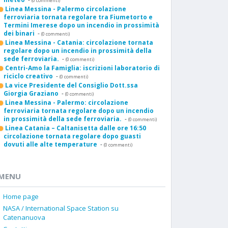
(0 commenti)
Linea Messina - Palermo circolazione
ferroviaria tornata regolare tra Fiumetorto e
Termini Imerese dopo un incendio in prossimità
dei binari
-
(0 commenti)
Linea Messina - Catania: circolazione tornata
regolare dopo un incendio in prossimità della
sede ferroviaria.
-
(0 commenti)
Centri-Amo la Famiglia: iscrizioni laboratorio di
riciclo creativo
-
(0 commenti)
La vice Presidente del Consiglio Dott.ssa
Giorgia Graziano
-
(0 commenti)
Linea Messina - Palermo: circolazione
ferroviaria tornata regolare dopo un incendio
in prossimità della sede ferroviaria.
-
(0 commenti)
Linea Catania – Caltanisetta dalle ore 16:50
circolazione tornata regolare dopo guasti
dovuti alle alte temperature
-
(0 commenti)
MENU
Home page
NASA / International Space Station su
Catenanuova