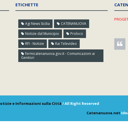
ETICHETTE
CATE
PROGET
Agi News Sicilia
CATENANUOVA
Notizie dal Municipio
Proloco
RFI - Notizie
Rai Televideo
fermicatenanuova.gov.it - Comunicazioni ai
Genitori
otizie e Informazioni sulla Città
/ All Right Reserved
Catenanuova.net
Ide