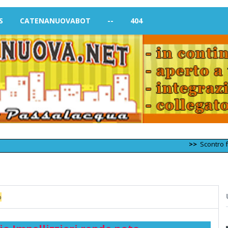
S
CATENANUOVABOT
--
404
>>
Scontro frontale t
o