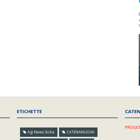
ETICHETTE
CATE
PROGET
Agi News Sicilia
CATENANUOVA