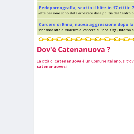
Pedopornografia, scatta il blitz in 17 città: 7
Sette persone sono state arrestate dalla polizia del Centro op
Carcere di Enna, nuova aggressione dopo la 
Ennesimo atto di violenza al carcere di Enna. Oggi, intorno al
Dov'è Catenanuova ?
La città di
Catenanuova
è un Comune Italiano, si trova
catenanuovesi
.