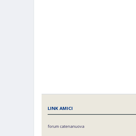
LINK AMICI
forum catenanuova