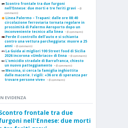
Scontro frontale tra due furgoni
nell'Ennese: due morti e tre feriti gravi
-
(0
commenti)
Linea Palermo – Trapani: dalle ore 08:40
circolazione ferroviaria tornata regolare in
prossimità di Palermo Aeroporto dopo un
inconveniente tecnico alla linea
-
(0 commenti)
Perde il controllo dell'auto e si schianta
contro una vettura parcheggiata: muore a 25
anni
-
(0 commenti)
La Guida ai migliori 100 Street food di Sicilia
2026 incorona «Umbriaco» di Enna
-
(0 commenti)
L'omicidio stradale di Barrafranca, chiesto
un nuovo patteggiamento
-
(0 commenti)
Messina, si cerca la famiglia inghiottita
dalle macerie. I vigili: «36 ore di speranza per
trovare persone vive»
-
(0 commenti)
IN EVIDENZA
Scontro frontale tra due
furgoni nell'Ennese: due morti