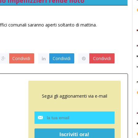
io Impellizzieri rende noto
fici comunali saranno aperti soltanto di mattina.
Condividi
Condividi
Condividi
Segui gli aggionamenti via e-mail