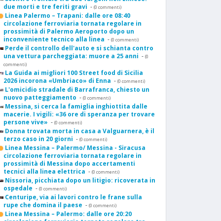
due morti e tre feriti gravi
-
(0 commenti)
Linea Palermo – Trapani: dalle ore 08:40
circolazione ferroviaria tornata regolare in
prossimità di Palermo Aeroporto dopo un
inconveniente tecnico alla linea
-
(0 commenti)
Perde il controllo dell'auto e si schianta contro
una vettura parcheggiata: muore a 25 anni
-
(0
commenti)
La Guida ai migliori 100 Street food di Sicilia
2026 incorona «Umbriaco» di Enna
-
(0 commenti)
L'omicidio stradale di Barrafranca, chiesto un
nuovo patteggiamento
-
(0 commenti)
Messina, si cerca la famiglia inghiottita dalle
macerie. I vigili: «36 ore di speranza per trovare
persone vive»
-
(0 commenti)
Donna trovata morta in casa a Valguarnera, è il
terzo caso in 20 giorni
-
(0 commenti)
Linea Messina – Palermo/ Messina - Siracusa
circolazione ferroviaria tornata regolare in
prossimità di Messina dopo accertamenti
tecnici alla linea elettrica
-
(0 commenti)
Nissoria, picchiata dopo un litigio: ricoverata in
ospedale
-
(0 commenti)
Centuripe, via ai lavori contro le frane sulla
rupe che domina il paese
-
(0 commenti)
Linea Messina – Palermo: dalle ore 20:20