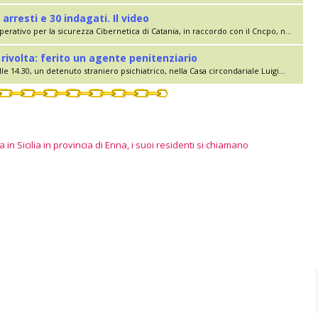
 arresti e 30 indagati. Il video
erativo per la sicurezza Cibernetica di Catania, in raccordo con il Cncpo, n...
rivolta: ferito un agente penitenziario
le 14.30, un detenuto straniero psichiatrico, nella Casa circondariale Luigi...
 in Sicilia in provincia di Enna, i suoi residenti si chiamano