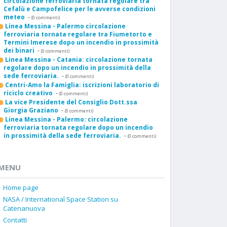
circolazione ferroviaria tornata regolare tra
Cefalù e Campofelice per le avverse condizioni
meteo
-
(0 commenti)
Linea Messina - Palermo circolazione
ferroviaria tornata regolare tra Fiumetorto e
Termini Imerese dopo un incendio in prossimità
dei binari
-
(0 commenti)
Linea Messina - Catania: circolazione tornata
regolare dopo un incendio in prossimità della
sede ferroviaria.
-
(0 commenti)
Centri-Amo la Famiglia: iscrizioni laboratorio di
riciclo creativo
-
(0 commenti)
La vice Presidente del Consiglio Dott.ssa
Giorgia Graziano
-
(0 commenti)
Linea Messina - Palermo: circolazione
ferroviaria tornata regolare dopo un incendio
in prossimità della sede ferroviaria.
-
(0 commenti)
MENU
Home page
NASA / International Space Station su
Catenanuova
Contatti