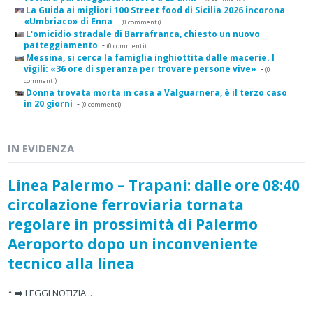
La Guida ai migliori 100 Street food di Sicilia 2026 incorona
«Umbriaco» di Enna
-
(0 commenti)
L'omicidio stradale di Barrafranca, chiesto un nuovo
patteggiamento
-
(0 commenti)
Messina, si cerca la famiglia inghiottita dalle macerie. I
vigili: «36 ore di speranza per trovare persone vive»
-
(0
commenti)
Donna trovata morta in casa a Valguarnera, è il terzo caso
in 20 giorni
-
(0 commenti)
IN EVIDENZA
Linea Palermo – Trapani: dalle ore 08:40
circolazione ferroviaria tornata
regolare in prossimità di Palermo
Aeroporto dopo un inconveniente
tecnico alla linea
* ➡️ LEGGI NOTIZIA...