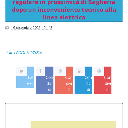
regolare in prossimità di Bagheria
dopo un inconveniente tecnico alla
linea elettrica
16 dicembre 2025 - 04:48
* ➡️ LEGGI NOTIZIA...
Tw
Con
Con
Con
Con
eet
divi
divi
divi
divi
di
di
di
di