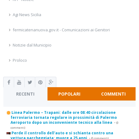
Agi News Sicilia
fermicatenanuova.gov.it - Comunicazioni ai Genitori
Notizie dal Municipio
Proloco
RECENTI
POPOLARI
COMMENTI
Linea Palermo – Trapani: dalle ore 08:40 circolazione
ferroviaria tornata regolare in prossimità di Palermo
Aeroporto dopo un inconveniente tecnico alla linea
-
(0
commenti)
Perde il controllo dell'auto e si schianta contro una
vettura parcheggiata: muore a 25 anni
-
(0 commenti)