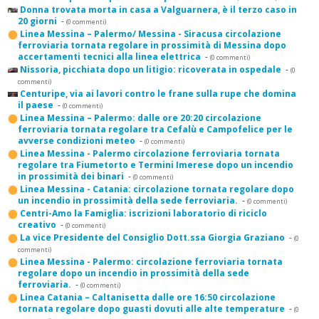
Donna trovata morta in casa a Valguarnera, è il terzo caso in
20 giorni
-
(0 commenti)
Linea Messina – Palermo/ Messina - Siracusa circolazione
ferroviaria tornata regolare in prossimità di Messina dopo
accertamenti tecnici alla linea elettrica
-
(0 commenti)
Nissoria, picchiata dopo un litigio: ricoverata in ospedale
-
(0
commenti)
Centuripe, via ai lavori contro le frane sulla rupe che domina
il paese
-
(0 commenti)
Linea Messina – Palermo: dalle ore 20:20 circolazione
ferroviaria tornata regolare tra Cefalù e Campofelice per le
avverse condizioni meteo
-
(0 commenti)
Linea Messina - Palermo circolazione ferroviaria tornata
regolare tra Fiumetorto e Termini Imerese dopo un incendio
in prossimità dei binari
-
(0 commenti)
Linea Messina - Catania: circolazione tornata regolare dopo
un incendio in prossimità della sede ferroviaria.
-
(0 commenti)
Centri-Amo la Famiglia: iscrizioni laboratorio di riciclo
creativo
-
(0 commenti)
La vice Presidente del Consiglio Dott.ssa Giorgia Graziano
-
(0
commenti)
Linea Messina - Palermo: circolazione ferroviaria tornata
regolare dopo un incendio in prossimità della sede
ferroviaria.
-
(0 commenti)
Linea Catania – Caltanisetta dalle ore 16:50 circolazione
tornata regolare dopo guasti dovuti alle alte temperature
-
(0