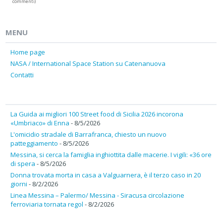
commenti)
MENU
Home page
NASA / International Space Station su Catenanuova
Contatti
La Guida ai migliori 100 Street food di Sicilia 2026 incorona
«Umbriaco» di Enna
- 8/5/2026
L'omicidio stradale di Barrafranca, chiesto un nuovo
patteggiamento
- 8/5/2026
Messina, si cerca la famiglia inghiottita dalle macerie. I vigili: «36 ore
di spera
- 8/5/2026
Donna trovata morta in casa a Valguarnera, è il terzo caso in 20
giorni
- 8/2/2026
Linea Messina – Palermo/ Messina - Siracusa circolazione
ferroviaria tornata regol
- 8/2/2026