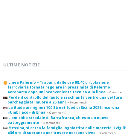
ULTIME NOTIZIE
Linea Palermo – Trapani: dalle ore 08:40 circolazione
ferroviaria tornata regolare in prossimità di Palermo
Aeroporto dopo un inconveniente tecnico alla linea
-
(0 commenti)
Perde il controllo dell'auto e si schianta contro una vettura
parcheggiata: muore a 25 anni
-
(0 commenti)
La Guida ai migliori 100 Street food di Sicilia 2026 incorona
«Umbriaco» di Enna
-
(0 commenti)
L'omicidio stradale di Barrafranca, chiesto un nuovo
patteggiamento
-
(0 commenti)
Messina, si cerca la famiglia inghiottita dalle macerie. I vigili:
«36 ore di speranza per trovare persone vive»
-
(0 commenti)