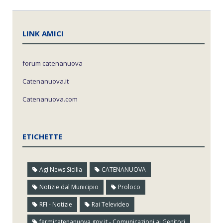
LINK AMICI
forum catenanuova
Catenanuova.it
Catenanuova.com
ETICHETTE
Agi News Sicilia
CATENANUOVA
Notizie dal Municipio
Proloco
RFI - Notizie
Rai Televideo
fermicatenanuova.gov.it - Comunicazioni ai Genitori