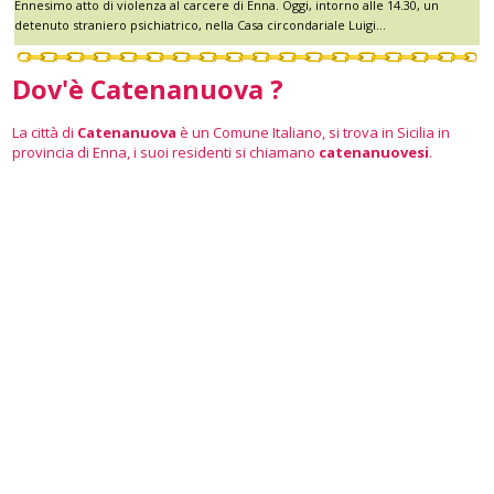
Ennesimo atto di violenza al carcere di Enna. Oggi, intorno alle 14.30, un
detenuto straniero psichiatrico, nella Casa circondariale Luigi...
Dov'è Catenanuova ?
La città di
Catenanuova
è un Comune Italiano, si trova in Sicilia in
provincia di Enna, i suoi residenti si chiamano
catenanuovesi
.