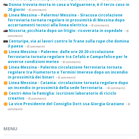
Donna trovata morta in casa a Valguarnera, è il terzo caso in
20 giorni
-
(0 commenti)
Linea Messina – Palermo/ Messina - Siracusa circolazione
ferroviaria tornata regolare in prossimità di Messina dopo
accertamenti tecnici alla linea elettrica
-
(0 commenti)
Nissoria, picchiata dopo un litigio: ricoverata in ospedale
-
(0
commenti)
Centuripe, via ai lavori contro le frane sulla rupe che domina
il paese
-
(0 commenti)
Linea Messina – Palermo: dalle ore 20:20 circolazione
ferroviaria tornata regolare tra Cefalù e Campofelice per le
avverse condizioni meteo
-
(0 commenti)
Linea Messina - Palermo circolazione ferroviaria tornata
regolare tra Fiumetorto e Termini Imerese dopo un incendio
in prossimità dei binari
-
(0 commenti)
Linea Messina - Catania: circolazione tornata regolare dopo
un incendio in prossimità della sede ferroviaria.
-
(0 commenti)
Centri-Amo la Famiglia: iscrizioni laboratorio di riciclo
creativo
-
(0 commenti)
La vice Presidente del Consiglio Dott.ssa Giorgia Graziano
-
(0
commenti)
MENU