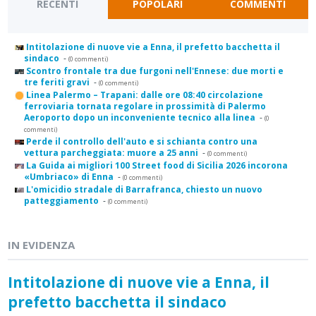
RECENTI
POPOLARI
COMMENTI
Intitolazione di nuove vie a Enna, il prefetto bacchetta il
sindaco
-
(0 commenti)
Scontro frontale tra due furgoni nell'Ennese: due morti e
tre feriti gravi
-
(0 commenti)
Linea Palermo – Trapani: dalle ore 08:40 circolazione
ferroviaria tornata regolare in prossimità di Palermo
Aeroporto dopo un inconveniente tecnico alla linea
-
(0
commenti)
Perde il controllo dell'auto e si schianta contro una
vettura parcheggiata: muore a 25 anni
-
(0 commenti)
La Guida ai migliori 100 Street food di Sicilia 2026 incorona
«Umbriaco» di Enna
-
(0 commenti)
L'omicidio stradale di Barrafranca, chiesto un nuovo
patteggiamento
-
(0 commenti)
IN EVIDENZA
Intitolazione di nuove vie a Enna, il
prefetto bacchetta il sindaco