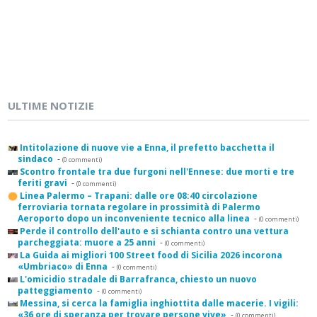
ULTIME NOTIZIE
Intitolazione di nuove vie a Enna, il prefetto bacchetta il
sindaco
-
(0 commenti)
Scontro frontale tra due furgoni nell'Ennese: due morti e tre
feriti gravi
-
(0 commenti)
Linea Palermo – Trapani: dalle ore 08:40 circolazione
ferroviaria tornata regolare in prossimità di Palermo
Aeroporto dopo un inconveniente tecnico alla linea
-
(0 commenti)
Perde il controllo dell'auto e si schianta contro una vettura
parcheggiata: muore a 25 anni
-
(0 commenti)
La Guida ai migliori 100 Street food di Sicilia 2026 incorona
«Umbriaco» di Enna
-
(0 commenti)
L'omicidio stradale di Barrafranca, chiesto un nuovo
patteggiamento
-
(0 commenti)
Messina, si cerca la famiglia inghiottita dalle macerie. I vigili:
«36 ore di speranza per trovare persone vive»
-
(0 commenti)