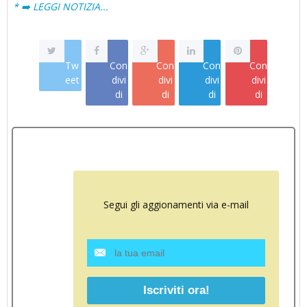
* ➡️ LEGGI NOTIZIA...
Tw
Con
Con
Con
Con
eet
divi
divi
divi
divi
di
di
di
di
Segui gli aggionamenti via e-mail