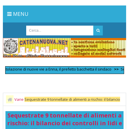
MENU
lazione di nuove vie a Enna, il prefetto bacchetta il sindaco
>>
Scontro fron
Varie
Sequestrate 9 tonnellate di alimenti a rischio: il bilancio
dei controlli in lidi e villaggi turistici siciliani
Sequestrate 9 tonnellate di alimenti a
rischio: il bilancio dei controlli in lidi e