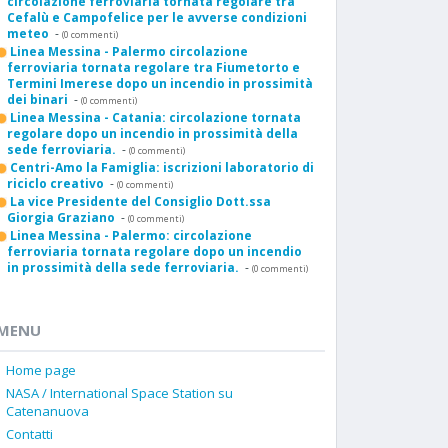
circolazione ferroviaria tornata regolare tra
Cefalù e Campofelice per le avverse condizioni
meteo
-
(0 commenti)
Linea Messina - Palermo circolazione
ferroviaria tornata regolare tra Fiumetorto e
Termini Imerese dopo un incendio in prossimità
dei binari
-
(0 commenti)
Linea Messina - Catania: circolazione tornata
regolare dopo un incendio in prossimità della
sede ferroviaria.
-
(0 commenti)
Centri-Amo la Famiglia: iscrizioni laboratorio di
riciclo creativo
-
(0 commenti)
La vice Presidente del Consiglio Dott.ssa
Giorgia Graziano
-
(0 commenti)
Linea Messina - Palermo: circolazione
ferroviaria tornata regolare dopo un incendio
in prossimità della sede ferroviaria.
-
(0 commenti)
MENU
Home page
NASA / International Space Station su
Catenanuova
Contatti