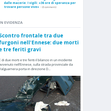
dalle macerie. I vigili: «36 ore di speranza per
trovare persone vive»
-
(0 commenti)
IN EVIDENZA
Scontro frontale tra due
furgoni nell'Ennese: due morti
e tre feriti gravi
È di due morti e tre feriti il bilancio in un incidente
avvenuto nell’Ennese, sulla strada provinciale da
Valguarnera porta in direzione D...