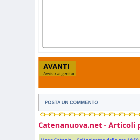
AVANTI
Avviso ai genitori
POSTA UN COMMENTO
Catenanuova.net - Articoli 
Linea Catania – Caltanisetta dalle ore 16:50