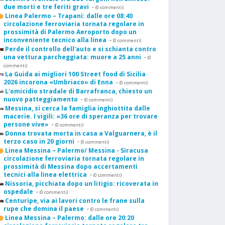
due morti e tre feriti gravi
-
(0 commenti)
Linea Palermo – Trapani: dalle ore 08:40
circolazione ferroviaria tornata regolare in
prossimità di Palermo Aeroporto dopo un
inconveniente tecnico alla linea
-
(0 commenti)
Perde il controllo dell'auto e si schianta contro
una vettura parcheggiata: muore a 25 anni
-
(0
commenti)
La Guida ai migliori 100 Street food di Sicilia
2026 incorona «Umbriaco» di Enna
-
(0 commenti)
L'omicidio stradale di Barrafranca, chiesto un
nuovo patteggiamento
-
(0 commenti)
Messina, si cerca la famiglia inghiottita dalle
macerie. I vigili: «36 ore di speranza per trovare
persone vive»
-
(0 commenti)
Donna trovata morta in casa a Valguarnera, è il
terzo caso in 20 giorni
-
(0 commenti)
Linea Messina – Palermo/ Messina - Siracusa
circolazione ferroviaria tornata regolare in
prossimità di Messina dopo accertamenti
tecnici alla linea elettrica
-
(0 commenti)
Nissoria, picchiata dopo un litigio: ricoverata in
ospedale
-
(0 commenti)
Centuripe, via ai lavori contro le frane sulla
rupe che domina il paese
-
(0 commenti)
Linea Messina – Palermo: dalle ore 20:20