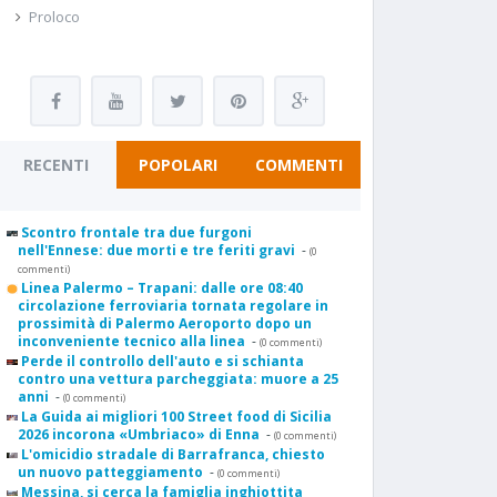
Proloco
RECENTI
POPOLARI
COMMENTI
Scontro frontale tra due furgoni
nell'Ennese: due morti e tre feriti gravi
-
(0
commenti)
Linea Palermo – Trapani: dalle ore 08:40
circolazione ferroviaria tornata regolare in
prossimità di Palermo Aeroporto dopo un
inconveniente tecnico alla linea
-
(0 commenti)
Perde il controllo dell'auto e si schianta
contro una vettura parcheggiata: muore a 25
anni
-
(0 commenti)
La Guida ai migliori 100 Street food di Sicilia
2026 incorona «Umbriaco» di Enna
-
(0 commenti)
L'omicidio stradale di Barrafranca, chiesto
un nuovo patteggiamento
-
(0 commenti)
Messina, si cerca la famiglia inghiottita