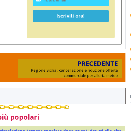
PRECEDENTE
Regione Sicilia : cancellazione e riduzione offerta
commerciale per allerta meteo
più popolari
 circolazione tornata regolare dopo guasti dovuti alle alte