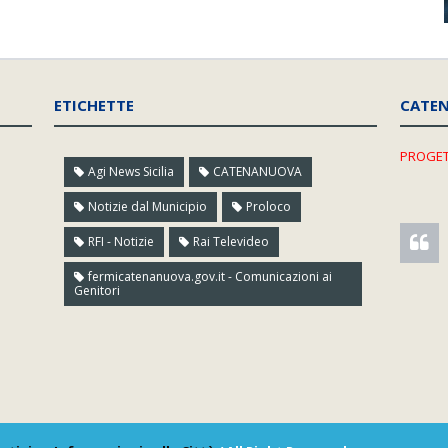
ETICHETTE
CATE
PROGET
Agi News Sicilia
CATENANUOVA
Notizie dal Municipio
Proloco
RFI - Notizie
Rai Televideo
fermicatenanuova.gov.it - Comunicazioni ai
Genitori