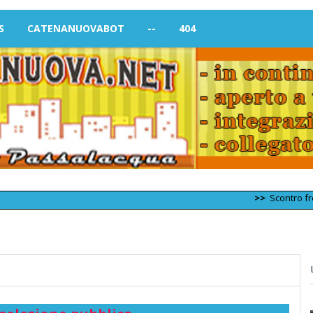
S
CATENANUOVABOT
--
404
>>
Scontro frontale tr