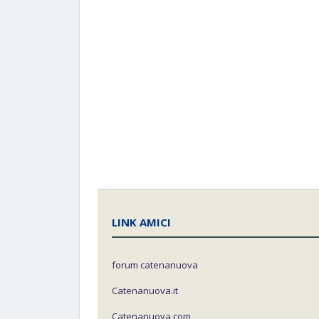
LINK AMICI
forum catenanuova
Catenanuova.it
Catenanuova.com