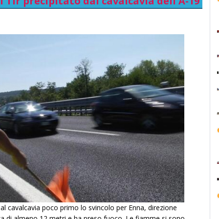
 Tir precipitato dal cavalcavia dell'A-19
dal cavalcavia poco primo lo svincolo per Enna, direzione
zza di almeno 12 metri e ha preso fuoco. Le fiamme si sono