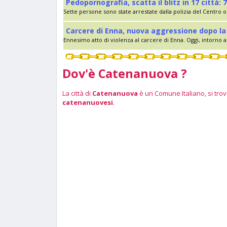
Pedopornografia, scatta il blitz in 17 città: 7
Sette persone sono state arrestate dalla polizia del Centro op
Carcere di Enna, nuova aggressione dopo la 
Ennesimo atto di violenza al carcere di Enna. Oggi, intorno al
Dov'è Catenanuova ?
La città di
Catenanuova
è un Comune Italiano, si trova
catenanuovesi
.