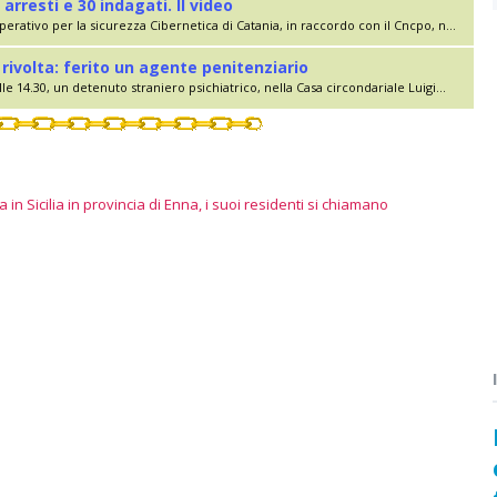
 arresti e 30 indagati. Il video
erativo per la sicurezza Cibernetica di Catania, in raccordo con il Cncpo, n...
rivolta: ferito un agente penitenziario
le 14.30, un detenuto straniero psichiatrico, nella Casa circondariale Luigi...
 in Sicilia in provincia di Enna, i suoi residenti si chiamano