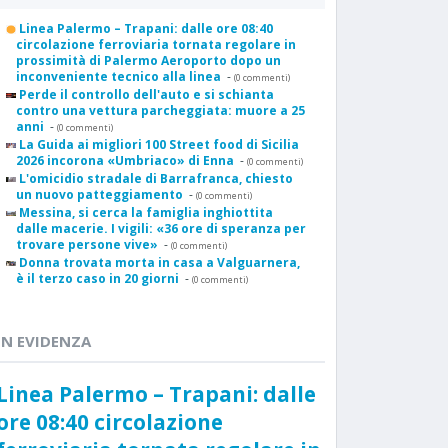
Linea Palermo – Trapani: dalle ore 08:40
circolazione ferroviaria tornata regolare in
prossimità di Palermo Aeroporto dopo un
inconveniente tecnico alla linea
-
(0 commenti)
Perde il controllo dell'auto e si schianta
contro una vettura parcheggiata: muore a 25
anni
-
(0 commenti)
La Guida ai migliori 100 Street food di Sicilia
2026 incorona «Umbriaco» di Enna
-
(0 commenti)
L'omicidio stradale di Barrafranca, chiesto
un nuovo patteggiamento
-
(0 commenti)
Messina, si cerca la famiglia inghiottita
dalle macerie. I vigili: «36 ore di speranza per
trovare persone vive»
-
(0 commenti)
Donna trovata morta in casa a Valguarnera,
è il terzo caso in 20 giorni
-
(0 commenti)
IN EVIDENZA
Linea Palermo – Trapani: dalle
ore 08:40 circolazione