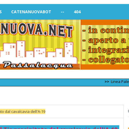
S
CATENANUOVABOT
--
404
>>
Linea Palermo – Trap
to dal cavalcavia dell'A-19