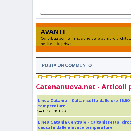
AVANTI
Contributi per l'eliminazione delle barriere archite
negli edifici privati.
POSTA UN COMMENTO
Catenanuova.net - Articoli 
Linea Catania – Caltanisetta dalle ore 16:50
temperature
* ➡️ LEGGI NOTIZIA...
Linea Catania Centrale - Caltanissetta: cir
causato dalle elevate temperature.