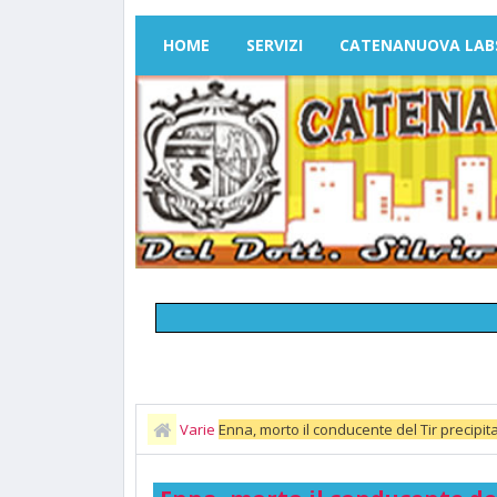
HOME
SERVIZI
CATENANUOVA LAB
Varie
Enna, morto il conducente del Tir precipita