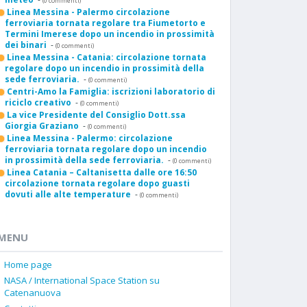
(0 commenti)
Linea Messina - Palermo circolazione
ferroviaria tornata regolare tra Fiumetorto e
Termini Imerese dopo un incendio in prossimità
dei binari
-
(0 commenti)
Linea Messina - Catania: circolazione tornata
regolare dopo un incendio in prossimità della
sede ferroviaria.
-
(0 commenti)
Centri-Amo la Famiglia: iscrizioni laboratorio di
riciclo creativo
-
(0 commenti)
La vice Presidente del Consiglio Dott.ssa
Giorgia Graziano
-
(0 commenti)
Linea Messina - Palermo: circolazione
ferroviaria tornata regolare dopo un incendio
in prossimità della sede ferroviaria.
-
(0 commenti)
Linea Catania – Caltanisetta dalle ore 16:50
circolazione tornata regolare dopo guasti
dovuti alle alte temperature
-
(0 commenti)
MENU
Home page
NASA / International Space Station su
Catenanuova