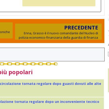
PRECEDENTE
ttoniche
Enna, Grasso è il nuovo comandante del Nucleo di
polizia economico-finanziaria della guardia di finanza
più popolari
 circolazione tornata regolare dopo guasti dovuti alle alte
colazione tornata regolare dopo un inconveniente tecnico