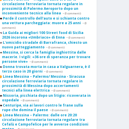
circolazione ferroviaria tornata regolare in
prossimità di Palermo Aeroporto dopo un
inconveniente tecnico alla linea
-
(0 commenti)
Perde il controllo dell'auto e si schianta contro
una vettura parcheggiata: muore a 25 anni
-
(0
commenti)
La Guida ai migliori 100 Street food di Sicilia
2026 incorona «Umbriaco» di Enna
-
(0 commenti)
L'omicidio stradale di Barrafranca, chiesto un
nuovo patteggiamento
-
(0 commenti)
Messina, si cerca la famiglia inghiottita dalle
macerie. I vigili: «36 ore di speranza per trovare
persone vive»
-
(0 commenti)
Donna trovata morta in casa a Valguarnera, è il
terzo caso in 20 giorni
-
(0 commenti)
Linea Messina – Palermo/ Messina - Siracusa
circolazione ferroviaria tornata regolare in
prossimità di Messina dopo accertamenti
tecnici alla linea elettrica
-
(0 commenti)
Nissoria, picchiata dopo un litigio: ricoverata in
ospedale
-
(0 commenti)
Centuripe, via ai lavori contro le frane sulla
rupe che domina il paese
-
(0 commenti)
Linea Messina – Palermo: dalle ore 20:20
circolazione ferroviaria tornata regolare tra
Cefalù e Campofelice per le avverse condizioni
meteo
-