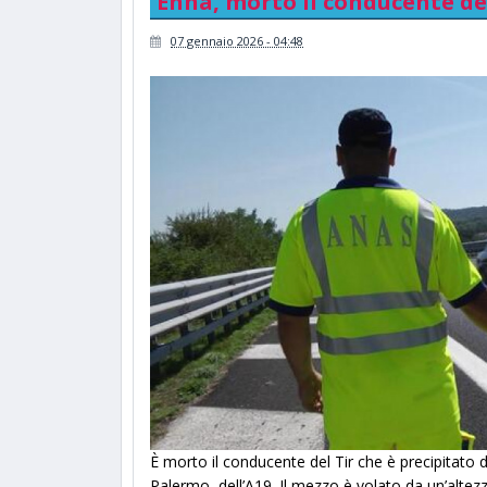
Enna, morto il conducente del
07 gennaio 2026 - 04:48
È morto il conducente del Tir che è precipitato 
Palermo, dell’A19. Il mezzo è volato da un’alte