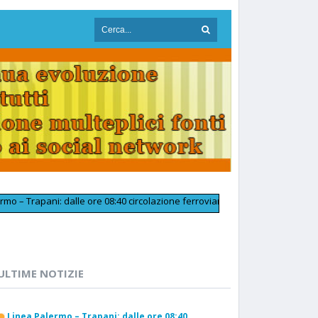
ani: dalle ore 08:40 circolazione ferroviaria tornata regolare in prossimit
ULTIME NOTIZIE
Linea Palermo – Trapani: dalle ore 08:40