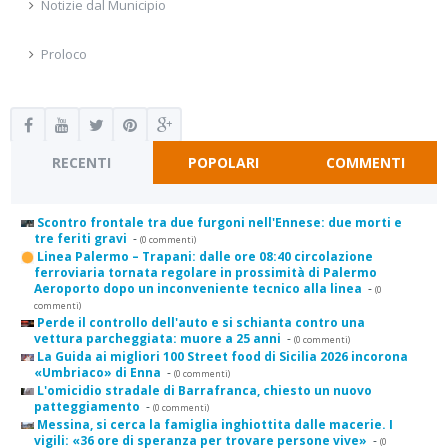
Notizie dal Municipio
Proloco
RECENTI
POPOLARI
COMMENTI
Scontro frontale tra due furgoni nell'Ennese: due morti e
tre feriti gravi
-
(0 commenti)
Linea Palermo – Trapani: dalle ore 08:40 circolazione
ferroviaria tornata regolare in prossimità di Palermo
Aeroporto dopo un inconveniente tecnico alla linea
-
(0
commenti)
Perde il controllo dell'auto e si schianta contro una
vettura parcheggiata: muore a 25 anni
-
(0 commenti)
La Guida ai migliori 100 Street food di Sicilia 2026 incorona
«Umbriaco» di Enna
-
(0 commenti)
L'omicidio stradale di Barrafranca, chiesto un nuovo
patteggiamento
-
(0 commenti)
Messina, si cerca la famiglia inghiottita dalle macerie. I
vigili: «36 ore di speranza per trovare persone vive»
-
(0