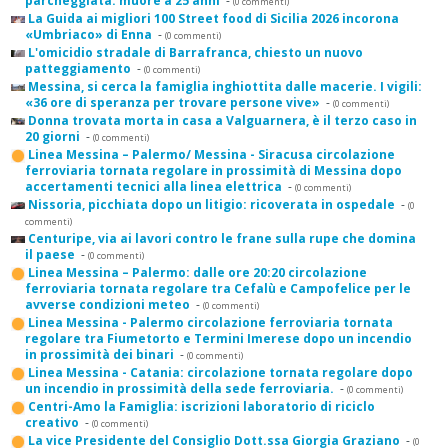
parcheggiata: muore a 25 anni
-
(0 commenti)
La Guida ai migliori 100 Street food di Sicilia 2026 incorona
«Umbriaco» di Enna
-
(0 commenti)
L'omicidio stradale di Barrafranca, chiesto un nuovo
patteggiamento
-
(0 commenti)
Messina, si cerca la famiglia inghiottita dalle macerie. I vigili:
«36 ore di speranza per trovare persone vive»
-
(0 commenti)
Donna trovata morta in casa a Valguarnera, è il terzo caso in
20 giorni
-
(0 commenti)
Linea Messina – Palermo/ Messina - Siracusa circolazione
ferroviaria tornata regolare in prossimità di Messina dopo
accertamenti tecnici alla linea elettrica
-
(0 commenti)
Nissoria, picchiata dopo un litigio: ricoverata in ospedale
-
(0
commenti)
Centuripe, via ai lavori contro le frane sulla rupe che domina
il paese
-
(0 commenti)
Linea Messina – Palermo: dalle ore 20:20 circolazione
ferroviaria tornata regolare tra Cefalù e Campofelice per le
avverse condizioni meteo
-
(0 commenti)
Linea Messina - Palermo circolazione ferroviaria tornata
regolare tra Fiumetorto e Termini Imerese dopo un incendio
in prossimità dei binari
-
(0 commenti)
Linea Messina - Catania: circolazione tornata regolare dopo
un incendio in prossimità della sede ferroviaria.
-
(0 commenti)
Centri-Amo la Famiglia: iscrizioni laboratorio di riciclo
creativo
-
(0 commenti)
La vice Presidente del Consiglio Dott.ssa Giorgia Graziano
-
(0