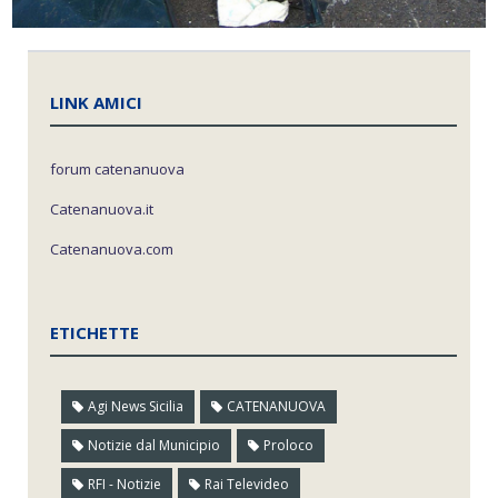
LINK AMICI
forum catenanuova
Catenanuova.it
Catenanuova.com
ETICHETTE
Agi News Sicilia
CATENANUOVA
Notizie dal Municipio
Proloco
RFI - Notizie
Rai Televideo