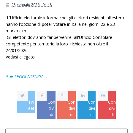
23 gennaio 2026 - 04:48
L'Ufficio elettorale informa che gli elettori residenti all'estero
hanno l'opzione di poter votare in Italia nei giorni 22 e 23
marzo c.m.
Gli elettori dovranno far pervenire all'Ufficio Consolare
competente per territorio la loro richiesta non oltre il
24/01/2026.
Vedasi allegato.
* ➡️ LEGGI NOTIZIA...
Tw
Con
Con
Con
Con
eet
divi
divi
divi
divi
di
di
di
di