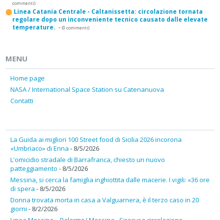
commenti)
Linea Catania Centrale - Caltanissetta: circolazione tornata
regolare dopo un inconveniente tecnico causato dalle elevate
temperature.
-
(0 commenti)
MENU
Home page
NASA / International Space Station su Catenanuova
Contatti
La Guida ai migliori 100 Street food di Sicilia 2026 incorona
«Umbriaco» di Enna
- 8/5/2026
L'omicidio stradale di Barrafranca, chiesto un nuovo
patteggiamento
- 8/5/2026
Messina, si cerca la famiglia inghiottita dalle macerie. I vigili: «36 ore
di spera
- 8/5/2026
Donna trovata morta in casa a Valguarnera, è il terzo caso in 20
giorni
- 8/2/2026
Linea Messina – Palermo/ Messina - Siracusa circolazione