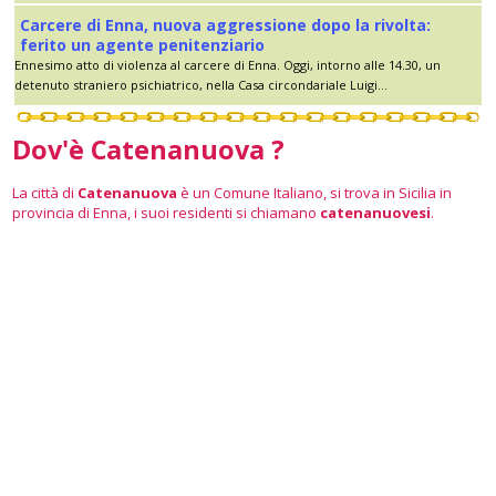
Carcere di Enna, nuova aggressione dopo la rivolta:
ferito un agente penitenziario
Ennesimo atto di violenza al carcere di Enna. Oggi, intorno alle 14.30, un
detenuto straniero psichiatrico, nella Casa circondariale Luigi...
Dov'è Catenanuova ?
La città di
Catenanuova
è un Comune Italiano, si trova in Sicilia in
provincia di Enna, i suoi residenti si chiamano
catenanuovesi
.