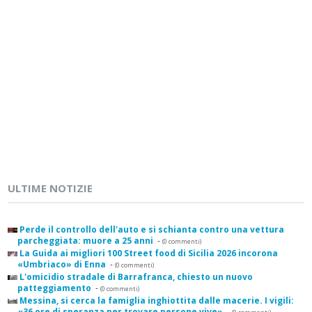
ULTIME NOTIZIE
Perde il controllo dell'auto e si schianta contro una vettura
parcheggiata: muore a 25 anni
-
(0 commenti)
La Guida ai migliori 100 Street food di Sicilia 2026 incorona
«Umbriaco» di Enna
-
(0 commenti)
L'omicidio stradale di Barrafranca, chiesto un nuovo
patteggiamento
-
(0 commenti)
Messina, si cerca la famiglia inghiottita dalle macerie. I vigili:
«36 ore di speranza per trovare persone vive»
-