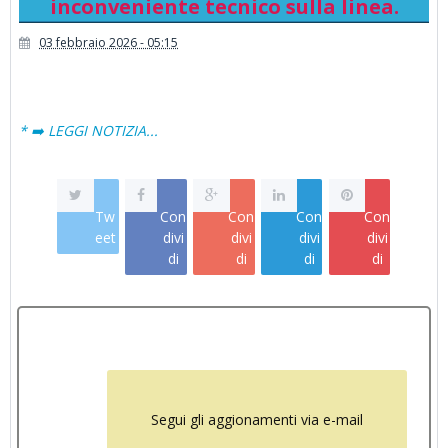
inconveniente tecnico sulla linea.
03 febbraio 2026 - 05:15
* ➡️ LEGGI NOTIZIA...
Tw
Con
Con
Con
Con
eet
divi
divi
divi
divi
di
di
di
di
Segui gli aggionamenti via e-mail