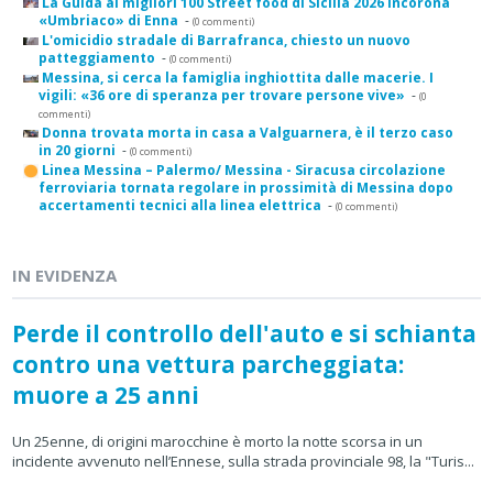
La Guida ai migliori 100 Street food di Sicilia 2026 incorona
«Umbriaco» di Enna
-
(0 commenti)
L'omicidio stradale di Barrafranca, chiesto un nuovo
patteggiamento
-
(0 commenti)
Messina, si cerca la famiglia inghiottita dalle macerie. I
vigili: «36 ore di speranza per trovare persone vive»
-
(0
commenti)
Donna trovata morta in casa a Valguarnera, è il terzo caso
in 20 giorni
-
(0 commenti)
Linea Messina – Palermo/ Messina - Siracusa circolazione
ferroviaria tornata regolare in prossimità di Messina dopo
accertamenti tecnici alla linea elettrica
-
(0 commenti)
IN EVIDENZA
Perde il controllo dell'auto e si schianta
contro una vettura parcheggiata:
muore a 25 anni
Un 25enne, di origini marocchine è morto la notte scorsa in un
incidente avvenuto nell’Ennese, sulla strada provinciale 98, la "Turis...