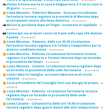
(0 commenti)
Donna trovata morta in casa a Valguarnera, è il terzo caso in
20 giorni
-
(0 commenti)
Linea Messina – Palermo/ Messina - Siracusa circolazione
ferroviaria tornata regolare in prossimità di Messina dopo
accertamenti tecnici alla linea elettrica
-
(0 commenti)
Nissoria, picchiata dopo un litigio: ricoverata in ospedale
-
(0
commenti)
Centuripe, via ai lavori contro le frane sulla rupe che domina
il paese
-
(0 commenti)
Linea Messina – Palermo: dalle ore 20:20 circolazione
ferroviaria tornata regolare tra Cefalù e Campofelice per le
avverse condizioni meteo
-
(0 commenti)
Linea Messina - Palermo circolazione ferroviaria tornata
regolare tra Fiumetorto e Termini Imerese dopo un incendio
in prossimità dei binari
-
(0 commenti)
Linea Messina - Catania: circolazione tornata regolare dopo
un incendio in prossimità della sede ferroviaria.
-
(0 commenti)
Centri-Amo la Famiglia: iscrizioni laboratorio di riciclo
creativo
-
(0 commenti)
La vice Presidente del Consiglio Dott.ssa Giorgia Graziano
-
(0
commenti)
Linea Messina - Palermo: circolazione ferroviaria tornata
regolare dopo un incendio in prossimità della sede
ferroviaria.
-
(0 commenti)
Linea Catania – Caltanisetta dalle ore 16:50 circolazione
tornata regolare dopo guasti dovuti alle alte temperature
-
(0