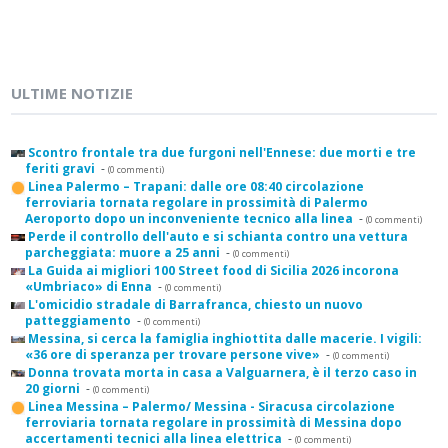
ULTIME NOTIZIE
Scontro frontale tra due furgoni nell'Ennese: due morti e tre
feriti gravi
-
(0 commenti)
Linea Palermo – Trapani: dalle ore 08:40 circolazione
ferroviaria tornata regolare in prossimità di Palermo
Aeroporto dopo un inconveniente tecnico alla linea
-
(0 commenti)
Perde il controllo dell'auto e si schianta contro una vettura
parcheggiata: muore a 25 anni
-
(0 commenti)
La Guida ai migliori 100 Street food di Sicilia 2026 incorona
«Umbriaco» di Enna
-
(0 commenti)
L'omicidio stradale di Barrafranca, chiesto un nuovo
patteggiamento
-
(0 commenti)
Messina, si cerca la famiglia inghiottita dalle macerie. I vigili:
«36 ore di speranza per trovare persone vive»
-
(0 commenti)
Donna trovata morta in casa a Valguarnera, è il terzo caso in
20 giorni
-
(0 commenti)
Linea Messina – Palermo/ Messina - Siracusa circolazione
ferroviaria tornata regolare in prossimità di Messina dopo
accertamenti tecnici alla linea elettrica
-
(0 commenti)