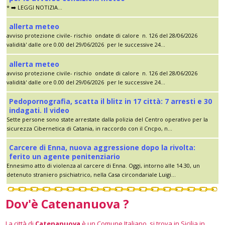
* ➡️ LEGGI NOTIZIA...
allerta meteo
avviso protezione civile- rischio ondate di calore n. 126 del 28/06/2026
validità' dalle ore 0.00 del 29/06/2026 per le successive 24...
allerta meteo
avviso protezione civile- rischio ondate di calore n. 126 del 28/06/2026
validità' dalle ore 0.00 del 29/06/2026 per le successive 24...
Pedopornografia, scatta il blitz in 17 città: 7 arresti e 30
indagati. Il video
Sette persone sono state arrestate dalla polizia del Centro operativo per la
sicurezza Cibernetica di Catania, in raccordo con il Cncpo, n...
Carcere di Enna, nuova aggressione dopo la rivolta:
ferito un agente penitenziario
Ennesimo atto di violenza al carcere di Enna. Oggi, intorno alle 14.30, un
detenuto straniero psichiatrico, nella Casa circondariale Luigi...
Dov'è Catenanuova ?
La città di
Catenanuova
è un Comune Italiano, si trova in Sicilia in