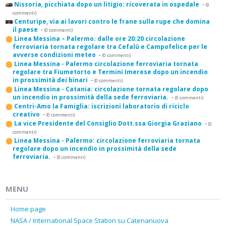
Nissoria, picchiata dopo un litigio: ricoverata in ospedale
-
(0
commenti)
Centuripe, via ai lavori contro le frane sulla rupe che domina
il paese
-
(0 commenti)
Linea Messina – Palermo: dalle ore 20:20 circolazione
ferroviaria tornata regolare tra Cefalù e Campofelice per le
avverse condizioni meteo
-
(0 commenti)
Linea Messina - Palermo circolazione ferroviaria tornata
regolare tra Fiumetorto e Termini Imerese dopo un incendio
in prossimità dei binari
-
(0 commenti)
Linea Messina - Catania: circolazione tornata regolare dopo
un incendio in prossimità della sede ferroviaria.
-
(0 commenti)
Centri-Amo la Famiglia: iscrizioni laboratorio di riciclo
creativo
-
(0 commenti)
La vice Presidente del Consiglio Dott.ssa Giorgia Graziano
-
(0
commenti)
Linea Messina - Palermo: circolazione ferroviaria tornata
regolare dopo un incendio in prossimità della sede
ferroviaria.
-
(0 commenti)
MENU
Home page
NASA / International Space Station su Catenanuova