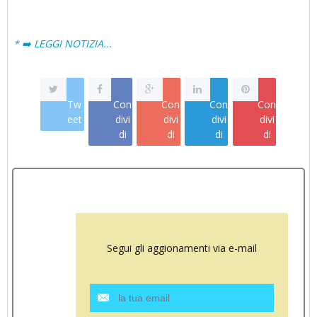
* ➡️ LEGGI NOTIZIA...
Tw
Con
Con
Con
Con
eet
divi
divi
divi
divi
di
di
di
di
Segui gli aggionamenti via e-mail