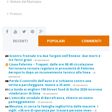
Notizie dal Municipio
Proloco
RECENTI
POPOLARI
COMMENTI
Scontro frontale tra due furgoni nell'Ennese: due morti e
tre feriti gravi
-
(0 commenti)
Linea Palermo – Trapani: dalle ore 08:40 circolazione
ferroviaria tornata regolare in prossimità di Palermo
Aeroporto dopo un inconveniente tecnico alla linea
-
(0
commenti)
Perde il controllo dell'auto e si schianta contro una
vettura parcheggiata: muore a 25 anni
-
(0 commenti)
La Guida ai migliori 100 Street food di Sicilia 2026 incorona
«Umbriaco» di Enna
-
(0 commenti)
L'omicidio stradale di Barrafranca, chiesto un nuovo
patteggiamento
-
(0 commenti)
Messina, si cerca la famiglia inghiottita dalle macerie. I
vigili: «36 ore di speranza per trovare persone vive»
-
(0