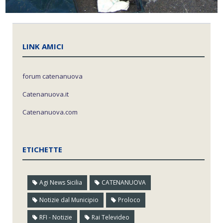
LINK AMICI
forum catenanuova
Catenanuova.it
Catenanuova.com
ETICHETTE
Agi News Sicilia
CATENANUOVA
Notizie dal Municipio
Proloco
RFI - Notizie
Rai Televideo