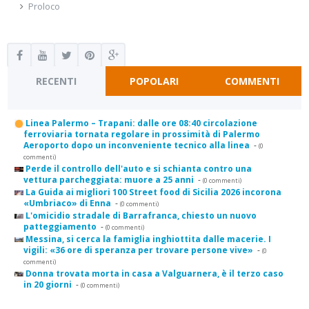
Proloco
RECENTI
POPOLARI
COMMENTI
Linea Palermo – Trapani: dalle ore 08:40 circolazione
ferroviaria tornata regolare in prossimità di Palermo
Aeroporto dopo un inconveniente tecnico alla linea
-
(0
commenti)
Perde il controllo dell'auto e si schianta contro una
vettura parcheggiata: muore a 25 anni
-
(0 commenti)
La Guida ai migliori 100 Street food di Sicilia 2026 incorona
«Umbriaco» di Enna
-
(0 commenti)
L'omicidio stradale di Barrafranca, chiesto un nuovo
patteggiamento
-
(0 commenti)
Messina, si cerca la famiglia inghiottita dalle macerie. I
vigili: «36 ore di speranza per trovare persone vive»
-
(0
commenti)
Donna trovata morta in casa a Valguarnera, è il terzo caso
in 20 giorni
-
(0 commenti)