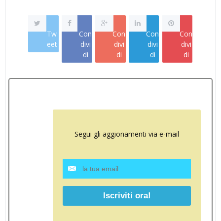
Tw
Con
Con
Con
Con
eet
divi
divi
divi
divi
di
di
di
di
Segui gli aggionamenti via e-mail