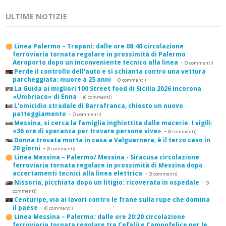
ULTIME NOTIZIE
Linea Palermo – Trapani: dalle ore 08:40 circolazione
ferroviaria tornata regolare in prossimità di Palermo
Aeroporto dopo un inconveniente tecnico alla linea
-
(0 commenti)
Perde il controllo dell'auto e si schianta contro una vettura
parcheggiata: muore a 25 anni
-
(0 commenti)
La Guida ai migliori 100 Street food di Sicilia 2026 incorona
«Umbriaco» di Enna
-
(0 commenti)
L'omicidio stradale di Barrafranca, chiesto un nuovo
patteggiamento
-
(0 commenti)
Messina, si cerca la famiglia inghiottita dalle macerie. I vigili:
«36 ore di speranza per trovare persone vive»
-
(0 commenti)
Donna trovata morta in casa a Valguarnera, è il terzo caso in
20 giorni
-
(0 commenti)
Linea Messina – Palermo/ Messina - Siracusa circolazione
ferroviaria tornata regolare in prossimità di Messina dopo
accertamenti tecnici alla linea elettrica
-
(0 commenti)
Nissoria, picchiata dopo un litigio: ricoverata in ospedale
-
(0
commenti)
Centuripe, via ai lavori contro le frane sulla rupe che domina
il paese
-
(0 commenti)
Linea Messina – Palermo: dalle ore 20:20 circolazione
ferroviaria tornata regolare tra Cefalù e Campofelice per le