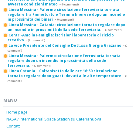
avverse condizioni meteo
-
(0 commenti)
Linea Messina - Palermo circolazione ferroviaria tornata
regolare tra Fiumetorto e Termini Imerese dopo un incendio
in prossimità dei binari
-
(0 commenti)
Linea Messina - Catania: circolazione tornata regolare dopo
un incendio in prossimità della sede ferroviaria.
-
(0 commenti)
Centri-Amo la Famiglia: iscrizioni laboratorio di riciclo
creativo
-
(0 commenti)
La vice Presidente del Consiglio Dott.ssa Giorgia Graziano
-
(0
commenti)
Linea Messina - Palermo: circolazione ferroviaria tornata
regolare dopo un incendio in prossimità della sede
ferroviaria.
-
(0 commenti)
Linea Catania – Caltanisetta dalle ore 16:50 circolazione
tornata regolare dopo guasti dovuti alle alte temperature
-
(0
commenti)
MENU
Home page
NASA / International Space Station su Catenanuova
Contatti