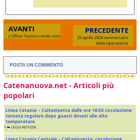
AVANTI
PRECEDENTE
L'Ufficio Tecnico rende noto
25 aprile 2026 anniversario
della Liberazione
POSTA UN COMMENTO
Catenanuova.net - Articoli più
popolari
Linea Catania – Caltanisetta dalle ore 16:50 circolazione
tornata regolare dopo guasti dovuti alle alte
temperature
* ➡️ LEGGI NOTIZIA...
Linea Catania Centrale - Caltanissetta: circolazione