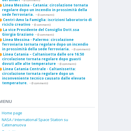
(0 commenti)
Linea Messina - Catania: circolazione tornata
regolare dopo un incendio in prossimità della
sede ferroviaria.
-
(0 commenti)
Centri-Amo la Famiglia: iscrizioni laboratorio di
riciclo creativo
-
(0 commenti)
La vice Presidente del Consiglio Dott.ssa
Giorgia Graziano
-
(0 commenti)
Linea Messina - Palermo: circolazione
ferroviaria tornata regolare dopo un incendio
in prossimità della sede ferroviaria.
-
(0 commenti)
Linea Catania – Caltanisetta dalle ore 16:50
circolazione tornata regolare dopo guasti
dovuti alle alte temperature
-
(0 commenti)
Linea Catania Centrale - Caltanissetta:
circolazione tornata regolare dopo un
inconveniente tecnico causato dalle elevate
temperature.
-
(0 commenti)
MENU
Home page
NASA / International Space Station su
Catenanuova