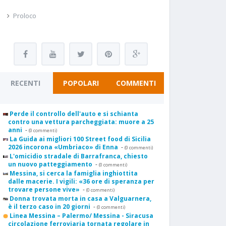
Proloco
RECENTI
POPOLARI
COMMENTI
Perde il controllo dell'auto e si schianta
contro una vettura parcheggiata: muore a 25
anni
-
(0 commenti)
La Guida ai migliori 100 Street food di Sicilia
2026 incorona «Umbriaco» di Enna
-
(0 commenti)
L'omicidio stradale di Barrafranca, chiesto
un nuovo patteggiamento
-
(0 commenti)
Messina, si cerca la famiglia inghiottita
dalle macerie. I vigili: «36 ore di speranza per
trovare persone vive»
-
(0 commenti)
Donna trovata morta in casa a Valguarnera,
è il terzo caso in 20 giorni
-
(0 commenti)
Linea Messina – Palermo/ Messina - Siracusa
circolazione ferroviaria tornata regolare in