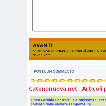
AVANTI
Amministrative, settantuno comuni al voto in Sicilia
dove si vota
POSTA UN COMMENTO
Catenanuova.net - Articoli 
Linea Catania Centrale - Caltanissetta: cir
causato dalle elevate temperature.