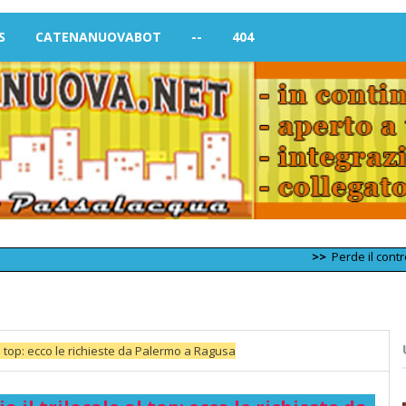
S
CATENANUOVABOT
--
404
>>
Perde il controllo dell'a
 al top: ecco le richieste da Palermo a Ragusa