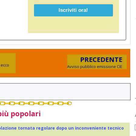
PRECEDENTE
: ecco
Avviso pubblico emissione CIE
più popolari
colazione tornata regolare dopo un inconveniente tecnico