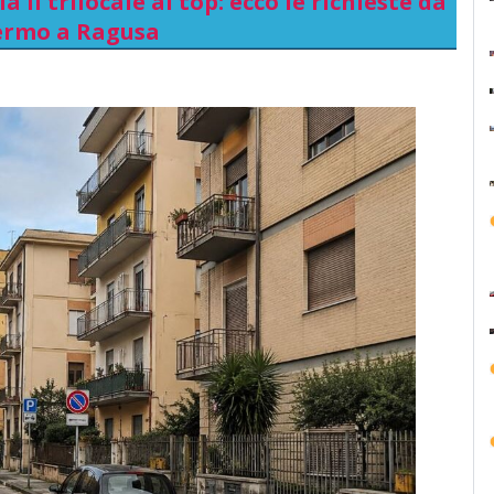
 il trilocale al top: ecco le richieste da
ermo a Ragusa