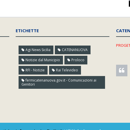
ETICHETTE
CATE
PROGET
Agi News Sicilia
CATENANUOVA
Notizie dal Municipio
Proloco
RFI - Notizie
Rai Televideo
fermicatenanuova.gov.it - Comunicazioni ai
Genitori