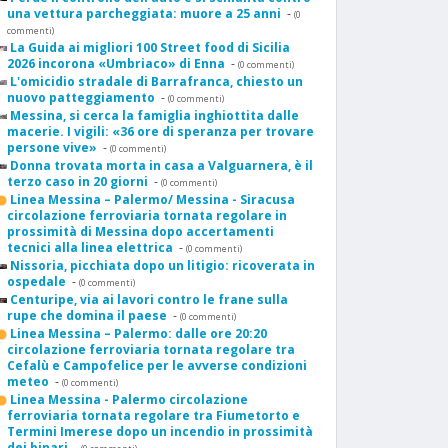
una vettura parcheggiata: muore a 25 anni
-
(0
commenti)
La Guida ai migliori 100 Street food di Sicilia
2026 incorona «Umbriaco» di Enna
-
(0 commenti)
L'omicidio stradale di Barrafranca, chiesto un
nuovo patteggiamento
-
(0 commenti)
Messina, si cerca la famiglia inghiottita dalle
macerie. I vigili: «36 ore di speranza per trovare
persone vive»
-
(0 commenti)
Donna trovata morta in casa a Valguarnera, è il
terzo caso in 20 giorni
-
(0 commenti)
Linea Messina – Palermo/ Messina - Siracusa
circolazione ferroviaria tornata regolare in
prossimità di Messina dopo accertamenti
tecnici alla linea elettrica
-
(0 commenti)
Nissoria, picchiata dopo un litigio: ricoverata in
ospedale
-
(0 commenti)
Centuripe, via ai lavori contro le frane sulla
rupe che domina il paese
-
(0 commenti)
Linea Messina – Palermo: dalle ore 20:20
circolazione ferroviaria tornata regolare tra
Cefalù e Campofelice per le avverse condizioni
meteo
-
(0 commenti)
Linea Messina - Palermo circolazione
ferroviaria tornata regolare tra Fiumetorto e
Termini Imerese dopo un incendio in prossimità
dei binari
-