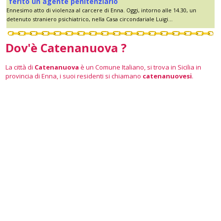
ferito un agente penitenziario
Ennesimo atto di violenza al carcere di Enna. Oggi, intorno alle 14.30, un
detenuto straniero psichiatrico, nella Casa circondariale Luigi...
Dov'è Catenanuova ?
La città di
Catenanuova
è un Comune Italiano, si trova in Sicilia in
provincia di Enna, i suoi residenti si chiamano
catenanuovesi
.