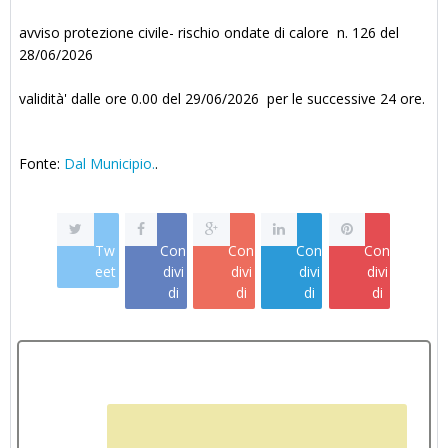
avviso protezione civile- rischio
ondate di calore n. 126 del
28/06/2026
validità' dalle ore 0.00 del 29/06/2026 per le successive 24 ore.
Fonte:
Dal Municipio.
.
Tw
Con
Con
Con
Con
eet
divi
divi
divi
divi
di
di
di
di