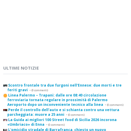
ULTIME NOTIZIE
Scontro frontale tra due furgoni nell'Ennese: due morti e tre
feriti gravi
-
(0 commenti)
Linea Palermo – Trapani: dalle ore 08:40 circolazione
ferroviaria tornata regolare in prossimità di Palermo
Aeroporto dopo un inconveniente tecnico alla linea
-
(0 commenti)
Perde il controllo dell'auto e si schianta contro una vettura
parcheggiata: muore a 25 anni
-
(0 commenti)
La Guida ai migliori 100 Street food di Sicilia 2026 incorona
«Umbriaco» di Enna
-
(0 commenti)
L'omicidio stradale di Barrafranca, chiesto un nuovo