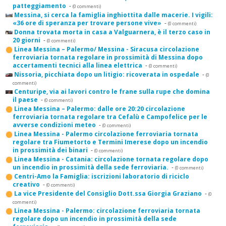
patteggiamento
-
(0 commenti)
Messina, si cerca la famiglia inghiottita dalle macerie. I vigili:
«36 ore di speranza per trovare persone vive»
-
(0 commenti)
Donna trovata morta in casa a Valguarnera, è il terzo caso in
20 giorni
-
(0 commenti)
Linea Messina – Palermo/ Messina - Siracusa circolazione
ferroviaria tornata regolare in prossimità di Messina dopo
accertamenti tecnici alla linea elettrica
-
(0 commenti)
Nissoria, picchiata dopo un litigio: ricoverata in ospedale
-
(0
commenti)
Centuripe, via ai lavori contro le frane sulla rupe che domina
il paese
-
(0 commenti)
Linea Messina – Palermo: dalle ore 20:20 circolazione
ferroviaria tornata regolare tra Cefalù e Campofelice per le
avverse condizioni meteo
-
(0 commenti)
Linea Messina - Palermo circolazione ferroviaria tornata
regolare tra Fiumetorto e Termini Imerese dopo un incendio
in prossimità dei binari
-
(0 commenti)
Linea Messina - Catania: circolazione tornata regolare dopo
un incendio in prossimità della sede ferroviaria.
-
(0 commenti)
Centri-Amo la Famiglia: iscrizioni laboratorio di riciclo
creativo
-
(0 commenti)
La vice Presidente del Consiglio Dott.ssa Giorgia Graziano
-
(0
commenti)
Linea Messina - Palermo: circolazione ferroviaria tornata
regolare dopo un incendio in prossimità della sede