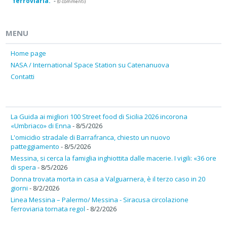
ferroviaria.
-
(0 commenti)
MENU
Home page
NASA / International Space Station su Catenanuova
Contatti
La Guida ai migliori 100 Street food di Sicilia 2026 incorona
«Umbriaco» di Enna
- 8/5/2026
L'omicidio stradale di Barrafranca, chiesto un nuovo
patteggiamento
- 8/5/2026
Messina, si cerca la famiglia inghiottita dalle macerie. I vigili: «36 ore
di spera
- 8/5/2026
Donna trovata morta in casa a Valguarnera, è il terzo caso in 20
giorni
- 8/2/2026
Linea Messina – Palermo/ Messina - Siracusa circolazione
ferroviaria tornata regol
- 8/2/2026