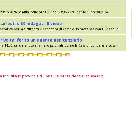
28/06/2026 validità' dalle ore 0.00 del 29/06/2026 per le successive 24...
 arresti e 30 indagati. Il video
erativo per la sicurezza Cibernetica di Catania, in raccordo con il Cncpo, n...
rivolta: ferito un agente penitenziario
le 14.30, un detenuto straniero psichiatrico, nella Casa circondariale Luigi...
 in Sicilia in provincia di Enna, i suoi residenti si chiamano