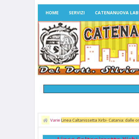
HOME
SERVIZI
CATENANUOVA LAB
Varie
Linea Caltanissetta Xirbi- Catania: dalle 
lavori di manutenzione programmati sulla linea