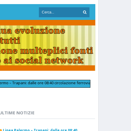
apani: dalle ore 08:40 circolazione ferroviaria tornata regolare in prossim
ULTIME NOTIZIE
Linea Palermo – Trapani: dalle ore 08:40