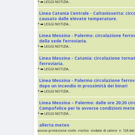
* ➡️ LEGGI NOTIZIA...
Linea Catania Centrale - Caltanissetta: cir
causato dalle elevate temperature.
* ➡️ LEGGI NOTIZIA...
Linea Messina - Palermo: circolazione ferro
della sede ferroviaria.
* ➡️ LEGGI NOTIZIA...
Linea Messina - Catania: circolazione torna
ferroviaria.
* ➡️ LEGGI NOTIZIA...
Linea Messina - Palermo circolazione ferrov
dopo un incendio in prossimità dei binari
* ➡️ LEGGI NOTIZIA...
Linea Messina – Palermo: dalle ore 20:20 cir
Campofelice per le avverse condizioni met
* ➡️ LEGGI NOTIZIA...
allerta meteo
avviso protezione civile- rischio ondate di calore n. 126 del 