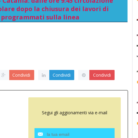
 Catania: dalle ore 9:45 circolazione
lare dopo la chiusura dei lavori di
programmati sulla linea
Condividi
Condividi
Condividi
Segui gli aggionamenti via e-mail