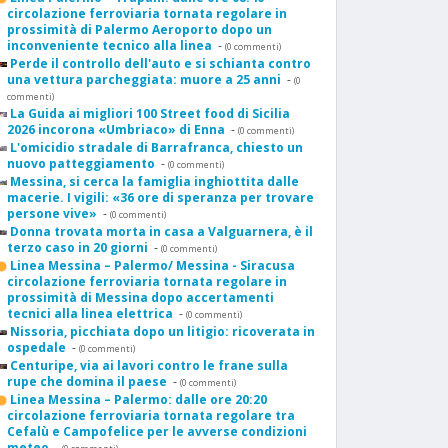
circolazione ferroviaria tornata regolare in
prossimità di Palermo Aeroporto dopo un
inconveniente tecnico alla linea
-
(0 commenti)
Perde il controllo dell'auto e si schianta contro
una vettura parcheggiata: muore a 25 anni
-
(0
commenti)
La Guida ai migliori 100 Street food di Sicilia
2026 incorona «Umbriaco» di Enna
-
(0 commenti)
L'omicidio stradale di Barrafranca, chiesto un
nuovo patteggiamento
-
(0 commenti)
Messina, si cerca la famiglia inghiottita dalle
macerie. I vigili: «36 ore di speranza per trovare
persone vive»
-
(0 commenti)
Donna trovata morta in casa a Valguarnera, è il
terzo caso in 20 giorni
-
(0 commenti)
Linea Messina – Palermo/ Messina - Siracusa
circolazione ferroviaria tornata regolare in
prossimità di Messina dopo accertamenti
tecnici alla linea elettrica
-
(0 commenti)
Nissoria, picchiata dopo un litigio: ricoverata in
ospedale
-
(0 commenti)
Centuripe, via ai lavori contro le frane sulla
rupe che domina il paese
-
(0 commenti)
Linea Messina – Palermo: dalle ore 20:20
circolazione ferroviaria tornata regolare tra
Cefalù e Campofelice per le avverse condizioni
meteo
-