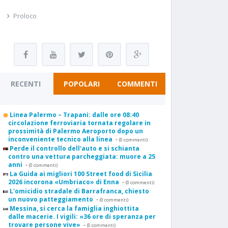
Proloco
RECENTI
POPOLARI
COMMENTI
Linea Palermo – Trapani: dalle ore 08:40
circolazione ferroviaria tornata regolare in
prossimità di Palermo Aeroporto dopo un
inconveniente tecnico alla linea
-
(0 commenti)
Perde il controllo dell'auto e si schianta
contro una vettura parcheggiata: muore a 25
anni
-
(0 commenti)
La Guida ai migliori 100 Street food di Sicilia
2026 incorona «Umbriaco» di Enna
-
(0 commenti)
L'omicidio stradale di Barrafranca, chiesto
un nuovo patteggiamento
-
(0 commenti)
Messina, si cerca la famiglia inghiottita
dalle macerie. I vigili: «36 ore di speranza per
trovare persone vive»
-
(0 commenti)