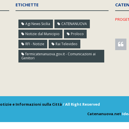
ETICHETTE
CATE
PROGET
Agi News Sicilia
CATENANUOVA
Notizie dal Municipio
Proloco
RFI - Notizie
Rai Televideo
fermicatenanuova.gov.it - Comunicazioni ai
Genitori
otizie e Informazioni sulla Città
/ All Right Reserved
Catenanuova.net
Ide