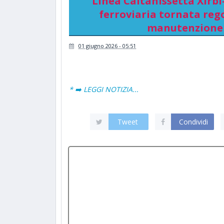
Linea Caltanissetta Xirbi-
ferroviaria tornata rego
manutenzione 
01 giugno 2026 - 05:51
* ➡️ LEGGI NOTIZIA...
Tweet
Condividi