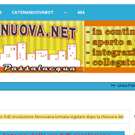
S
CATENANUOVABOT
--
404
>>
Linea Palermo – Tr
ore 9:45 circolazione ferroviaria tornata regolare dopo la chiusura dei