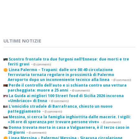
ULTIME NOTIZIE
Scontro frontale tra due furgoni nell'Ennese: due morti e tre
feriti gravi
-
(0 commenti)
Linea Palermo – Trapani: dalle ore 08:40 circolazione
ferroviaria tornata regolare in prossimità di Palermo
Aeroporto dopo un inconveniente tecnico alla linea
-
(0 commenti)
Perde il controllo dell'auto e si schianta contro una vettura
parcheggiata: muore a 25 anni
-
(0 commenti)
La Guida ai migliori 100 Street food di Sicilia 2026 incorona
«Umbriaco» di Enna
-
(0 commenti)
L'omicidio stradale di Barrafranca, chiesto un nuovo
patteggiamento
-
(0 commenti)
Messina, si cerca la famiglia inghiottita dalle macerie. I vigili:
«36 ore di speranza per trovare persone vive»
-
(0 commenti)
Donna trovata morta in casa a Valguarnera, è il terzo caso in
20 giorni
-
(0 commenti)
Linea Messina – Palermo/ Messina - Siracusa circolazione