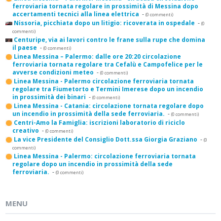
ferroviaria tornata regolare in prossimità di Messina dopo
accertamenti tecnici alla linea elettrica
-
(0 commenti)
Nissoria, picchiata dopo un litigio: ricoverata in ospedale
-
(0
commenti)
Centuripe, via ai lavori contro le frane sulla rupe che domina
il paese
-
(0 commenti)
Linea Messina – Palermo: dalle ore 20:20 circolazione
ferroviaria tornata regolare tra Cefalù e Campofelice per le
avverse condizioni meteo
-
(0 commenti)
Linea Messina - Palermo circolazione ferroviaria tornata
regolare tra Fiumetorto e Termini Imerese dopo un incendio
in prossimità dei binari
-
(0 commenti)
Linea Messina - Catania: circolazione tornata regolare dopo
un incendio in prossimità della sede ferroviaria.
-
(0 commenti)
Centri-Amo la Famiglia: iscrizioni laboratorio di riciclo
creativo
-
(0 commenti)
La vice Presidente del Consiglio Dott.ssa Giorgia Graziano
-
(0
commenti)
Linea Messina - Palermo: circolazione ferroviaria tornata
regolare dopo un incendio in prossimità della sede
ferroviaria.
-
(0 commenti)
MENU