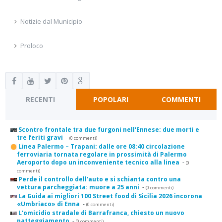
Notizie dal Municipio
Proloco
RECENTI
POPOLARI
COMMENTI
Scontro frontale tra due furgoni nell'Ennese: due morti e
tre feriti gravi
-
(0 commenti)
Linea Palermo – Trapani: dalle ore 08:40 circolazione
ferroviaria tornata regolare in prossimità di Palermo
Aeroporto dopo un inconveniente tecnico alla linea
-
(0
commenti)
Perde il controllo dell'auto e si schianta contro una
vettura parcheggiata: muore a 25 anni
-
(0 commenti)
La Guida ai migliori 100 Street food di Sicilia 2026 incorona
«Umbriaco» di Enna
-
(0 commenti)
L'omicidio stradale di Barrafranca, chiesto un nuovo
patteggiamento
-
(0 commenti)