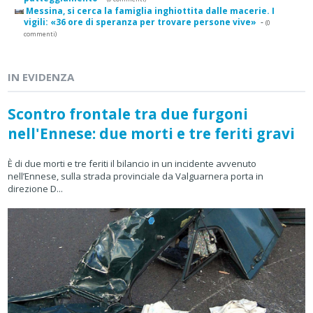
Messina, si cerca la famiglia inghiottita dalle macerie. I
vigili: «36 ore di speranza per trovare persone vive»
-
(0
commenti)
IN EVIDENZA
Scontro frontale tra due furgoni
nell'Ennese: due morti e tre feriti gravi
È di due morti e tre feriti il bilancio in un incidente avvenuto
nell’Ennese, sulla strada provinciale da Valguarnera porta in
direzione D...