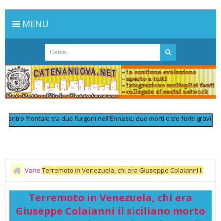
MENU
o frontale tra due furgoni nell'Ennese: due morti e tre feriti gravi
>>
Line
Varie
Terremoto in Venezuela, chi era Giuseppe Colaianni il
siciliano morto sotto le macerie per salvare la moglie
Terremoto in Venezuela, chi era
Giuseppe Colaianni il siciliano morto