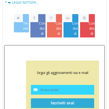
* ➡️ LEGGI NOTIZIA...
Tw
Con
Con
Con
Con
eet
divi
divi
divi
divi
di
di
di
di
Segui gli aggionamenti via e-mail