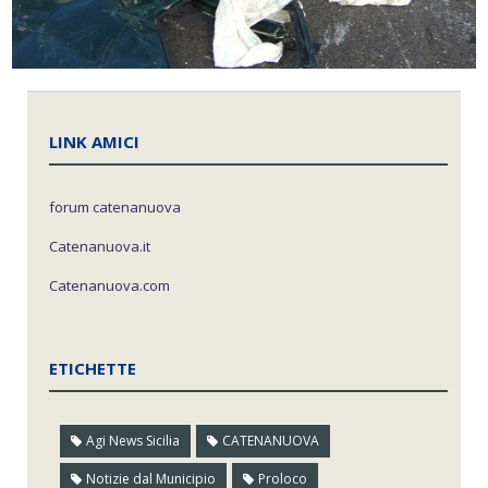
LINK AMICI
forum catenanuova
Catenanuova.it
Catenanuova.com
ETICHETTE
Agi News Sicilia
CATENANUOVA
Notizie dal Municipio
Proloco