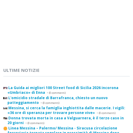
ULTIME NOTIZIE
La Guida ai migliori 100 Street food di Sicilia 2026 incorona
«Umbriaco» di Enna
-
(0 commenti)
L'omicidio stradale di Barrafranca, chiesto un nuovo
patteggiamento
-
(0 commenti)
Messina, si cerca la famiglia inghiottita dalle macerie. I vigili:
«36 ore di speranza per trovare persone vive»
-
(0 commenti)
Donna trovata morta in casa a Valguarnera, è il terzo caso in
20 giorni
-
(0 commenti)
Linea Messina – Palermo/ Messina - Siracusa circolazione
ferroviaria tornata regolare in prossimità di Messina dopo