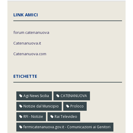
LINK AMICI
forum catenanuova
Catenanuova.it
Catenanuova.com
ETICHETTE
Agi News Sicilia
CATENANUOVA
Notizie dal Municipio
Proloco
RFI - Notizie
Rai Televideo
fermicatenanuova.gov.it - Comunicazioni ai Genitori