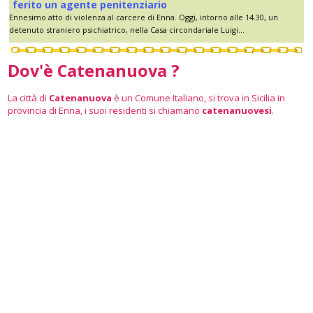
ferito un agente penitenziario
Ennesimo atto di violenza al carcere di Enna. Oggi, intorno alle 14.30, un
detenuto straniero psichiatrico, nella Casa circondariale Luigi...
Dov'è Catenanuova ?
La città di
Catenanuova
è un Comune Italiano, si trova in Sicilia in
provincia di Enna, i suoi residenti si chiamano
catenanuovesi
.