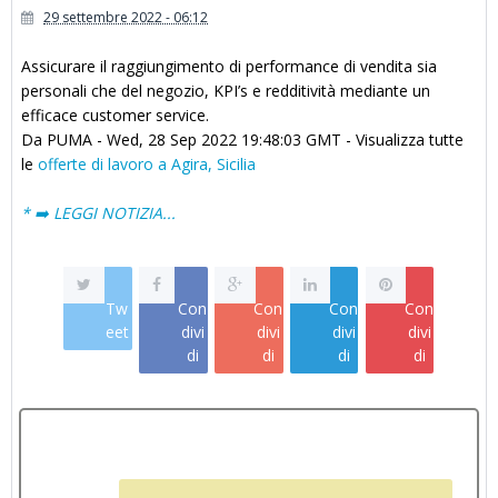
29 settembre 2022 - 06:12
Assicurare il raggiungimento di performance di vendita sia
personali che del negozio, KPI’s e redditività mediante un
efficace customer service.
Da PUMA - Wed, 28 Sep 2022 19:48:03 GMT - Visualizza tutte
le
offerte di lavoro a Agira, Sicilia
* ➡️ LEGGI NOTIZIA...
Tw
Con
Con
Con
Con
eet
divi
divi
divi
divi
di
di
di
di