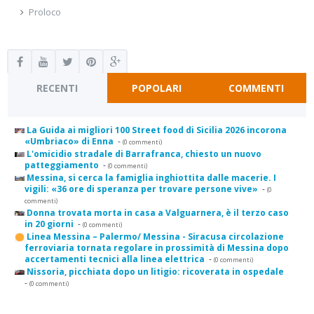
Proloco
RECENTI
POPOLARI
COMMENTI
La Guida ai migliori 100 Street food di Sicilia 2026 incorona
«Umbriaco» di Enna
-
(0 commenti)
L'omicidio stradale di Barrafranca, chiesto un nuovo
patteggiamento
-
(0 commenti)
Messina, si cerca la famiglia inghiottita dalle macerie. I
vigili: «36 ore di speranza per trovare persone vive»
-
(0
commenti)
Donna trovata morta in casa a Valguarnera, è il terzo caso
in 20 giorni
-
(0 commenti)
Linea Messina – Palermo/ Messina - Siracusa circolazione
ferroviaria tornata regolare in prossimità di Messina dopo
accertamenti tecnici alla linea elettrica
-
(0 commenti)
Nissoria, picchiata dopo un litigio: ricoverata in ospedale
-
(0 commenti)