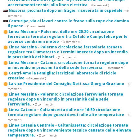
accertamenti tecnici alla linea elettrica
-
(0 commenti)
Nissoria, picchiata dopo un litigio: ricoverata in ospedale
-
(0
commenti)
Centuripe, via ai lavori contro le frane sulla rupe che domina
il paese
-
(0 commenti)
Linea Messina – Palermo: dalle ore 20:20 circolazione
ferroviaria tornata regolare tra Cefalù e Campofelice per le
avverse condizioni meteo
-
(0 commenti)
Linea Messina - Palermo circolazione ferroviaria tornata
regolare tra Fiumetorto e Termini Imerese dopo un incendio
in prossimità dei binari
-
(0 commenti)
Linea Messina - Catania: circolazione tornata regolare dopo
un incendio in prossimità della sede ferroviaria.
-
(0 commenti)
Centri-Amo la Famiglia: iscrizioni laboratorio di riciclo
creativo
-
(0 commenti)
La vice Presidente del Consiglio Dott.ssa Giorgia Graziano
-
(0
commenti)
Linea Messina - Palermo: circolazione ferroviaria tornata
regolare dopo un incendio in prossimità della sede
ferroviaria.
-
(0 commenti)
Linea Catania – Caltanisetta dalle ore 16:50 circolazione
tornata regolare dopo guasti dovuti alle alte temperature
-
(0
commenti)
Linea Catania Centrale - Caltanissetta: circolazione tornata
regolare dopo un inconveniente tecnico causato dalle elevate
temperature.
-
(0 commenti)