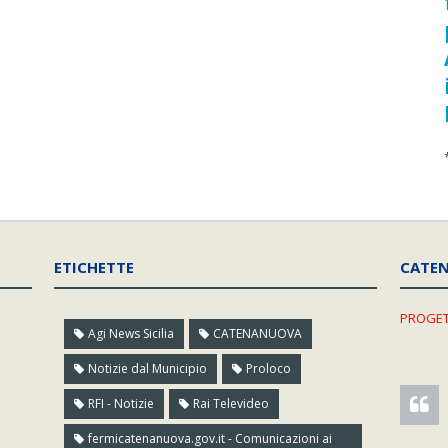
ETICHETTE
CATE
PROGET
Agi News Sicilia
CATENANUOVA
Notizie dal Municipio
Proloco
RFI - Notizie
Rai Televideo
fermicatenanuova.gov.it - Comunicazioni ai