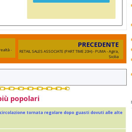
PRECEDENTE
ealtà -
RETAIL SALES ASSOCIATE (PART TIME 20H) - PUMA - Agira,
Sicilia
più popolari
 circolazione tornata regolare dopo guasti dovuti alle alte