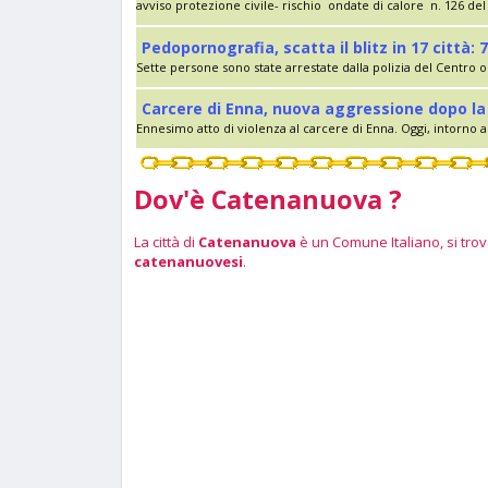
avviso protezione civile- rischio ondate di calore n. 126 del 
Pedopornografia, scatta il blitz in 17 città: 7
Sette persone sono state arrestate dalla polizia del Centro op
Carcere di Enna, nuova aggressione dopo la 
Ennesimo atto di violenza al carcere di Enna. Oggi, intorno al
Dov'è Catenanuova ?
La città di
Catenanuova
è un Comune Italiano, si trova
catenanuovesi
.