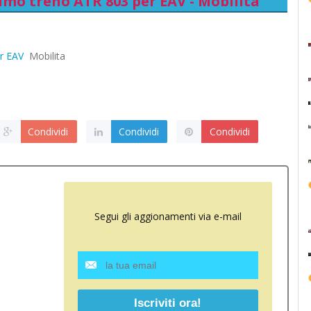
imo treno ATR 803 per EAV - Mobilita
r EAV
Mobilita
Condividi
Condividi
Condividi
Segui gli aggionamenti via e-mail