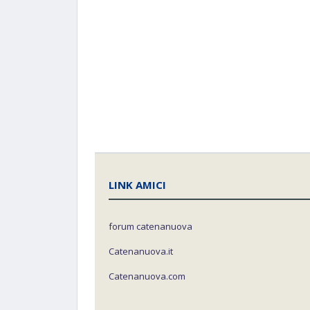
LINK AMICI
forum catenanuova
Catenanuova.it
Catenanuova.com