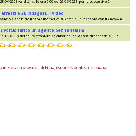
28/06/2026 validità' dalle ore 0.00 del 29/06/2026 per le successive 24...
 arresti e 30 indagati. Il video
erativo per la sicurezza Cibernetica di Catania, in raccordo con il Cncpo, n...
rivolta: ferito un agente penitenziario
le 14.30, un detenuto straniero psichiatrico, nella Casa circondariale Luigi...
 in Sicilia in provincia di Enna, i suoi residenti si chiamano