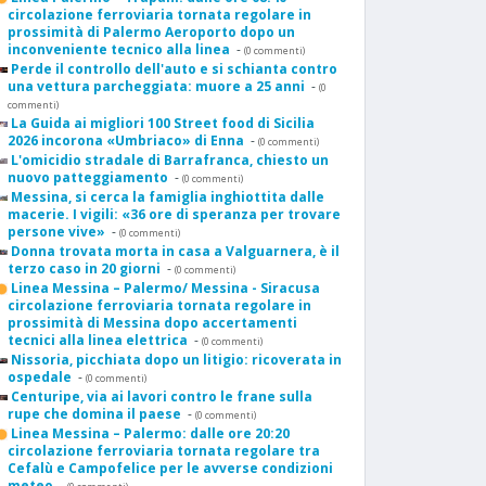
circolazione ferroviaria tornata regolare in
prossimità di Palermo Aeroporto dopo un
inconveniente tecnico alla linea
-
(0 commenti)
Perde il controllo dell'auto e si schianta contro
una vettura parcheggiata: muore a 25 anni
-
(0
commenti)
La Guida ai migliori 100 Street food di Sicilia
2026 incorona «Umbriaco» di Enna
-
(0 commenti)
L'omicidio stradale di Barrafranca, chiesto un
nuovo patteggiamento
-
(0 commenti)
Messina, si cerca la famiglia inghiottita dalle
macerie. I vigili: «36 ore di speranza per trovare
persone vive»
-
(0 commenti)
Donna trovata morta in casa a Valguarnera, è il
terzo caso in 20 giorni
-
(0 commenti)
Linea Messina – Palermo/ Messina - Siracusa
circolazione ferroviaria tornata regolare in
prossimità di Messina dopo accertamenti
tecnici alla linea elettrica
-
(0 commenti)
Nissoria, picchiata dopo un litigio: ricoverata in
ospedale
-
(0 commenti)
Centuripe, via ai lavori contro le frane sulla
rupe che domina il paese
-
(0 commenti)
Linea Messina – Palermo: dalle ore 20:20
circolazione ferroviaria tornata regolare tra
Cefalù e Campofelice per le avverse condizioni
meteo
-