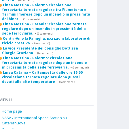
(0 commenti)
Linea Messina - Palermo circolazione
ferroviaria tornata regolare tra Fiumetorto e
Termini Imerese dopo un incendio in prossimità
dei binari
-
(0 commenti)
Linea Messina - Catania: circolazione tornata
regolare dopo un incendio in prossimità della
sede ferroviaria.
-
(0 commenti)
Centri-Amo la Famiglia: iscrizioni laboratorio di
riciclo creativo
-
(0 commenti)
La vice Presidente del Consiglio Dott.ssa
Giorgia Graziano
-
(0 commenti)
Linea Messina - Palermo: circolazione
ferroviaria tornata regolare dopo un incendio
in prossimità della sede ferroviaria.
-
(0 commenti)
Linea Catania – Caltanisetta dalle ore 16:50
circolazione tornata regolare dopo guasti
dovuti alle alte temperature
-
(0 commenti)
MENU
Home page
NASA / International Space Station su
Catenanuova