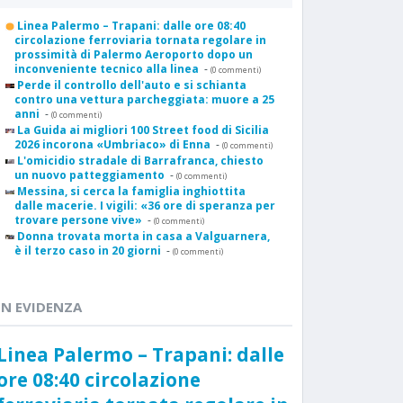
Linea Palermo – Trapani: dalle ore 08:40
circolazione ferroviaria tornata regolare in
prossimità di Palermo Aeroporto dopo un
inconveniente tecnico alla linea
-
(0 commenti)
Perde il controllo dell'auto e si schianta
contro una vettura parcheggiata: muore a 25
anni
-
(0 commenti)
La Guida ai migliori 100 Street food di Sicilia
2026 incorona «Umbriaco» di Enna
-
(0 commenti)
L'omicidio stradale di Barrafranca, chiesto
un nuovo patteggiamento
-
(0 commenti)
Messina, si cerca la famiglia inghiottita
dalle macerie. I vigili: «36 ore di speranza per
trovare persone vive»
-
(0 commenti)
Donna trovata morta in casa a Valguarnera,
è il terzo caso in 20 giorni
-
(0 commenti)
IN EVIDENZA
Linea Palermo – Trapani: dalle
ore 08:40 circolazione