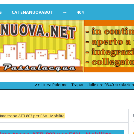
S
CATENANUOVABOT
--
404
>>
Linea Palermo – Trapani: dalle ore 08:40 circolazione ferrov
imo treno ATR 803 per EAV - Mobilita