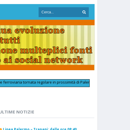
iaria tornata regolare in prossimità di Palermo Aeroporto dopo un inconveni
ULTIME NOTIZIE
Linea Palermo – Trapani: dalle ore 08:40