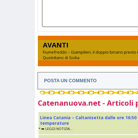
AVANTI
Fiumefreddo – Giampilieri, il doppio binario presto r
Quotidiano di Sicilia
POSTA UN COMMENTO
Catenanuova.net - Articoli 
Linea Catania – Caltanisetta dalle ore 16:50
temperature
* ➡️ LEGGI NOTIZIA...