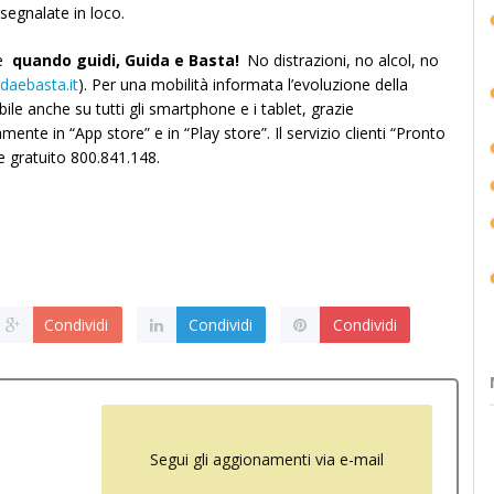
 segnalate in loco.
he
quando guidi, Guida e Basta!
No distrazioni, no alcol, no
idaebasta.it
). Per una mobilità informata l’evoluzione della
ile anche su tutti gli smartphone e i tablet, grazie
amente in “App store” e in “Play store”. Il servizio clienti “Pronto
 gratuito 800.841.148.
Condividi
Condividi
Condividi
Segui gli aggionamenti via e-mail