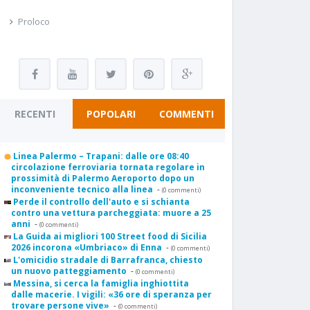
Proloco
RECENTI
POPOLARI
COMMENTI
Linea Palermo – Trapani: dalle ore 08:40
circolazione ferroviaria tornata regolare in
prossimità di Palermo Aeroporto dopo un
inconveniente tecnico alla linea
-
(0 commenti)
Perde il controllo dell'auto e si schianta
contro una vettura parcheggiata: muore a 25
anni
-
(0 commenti)
La Guida ai migliori 100 Street food di Sicilia
2026 incorona «Umbriaco» di Enna
-
(0 commenti)
L'omicidio stradale di Barrafranca, chiesto
un nuovo patteggiamento
-
(0 commenti)
Messina, si cerca la famiglia inghiottita
dalle macerie. I vigili: «36 ore di speranza per
trovare persone vive»
-
(0 commenti)