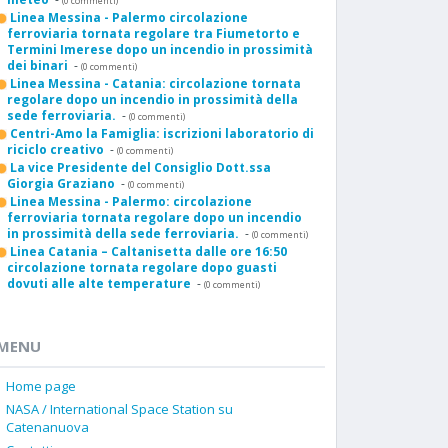
(0 commenti)
Linea Messina - Palermo circolazione
ferroviaria tornata regolare tra Fiumetorto e
Termini Imerese dopo un incendio in prossimità
dei binari
-
(0 commenti)
Linea Messina - Catania: circolazione tornata
regolare dopo un incendio in prossimità della
sede ferroviaria.
-
(0 commenti)
Centri-Amo la Famiglia: iscrizioni laboratorio di
riciclo creativo
-
(0 commenti)
La vice Presidente del Consiglio Dott.ssa
Giorgia Graziano
-
(0 commenti)
Linea Messina - Palermo: circolazione
ferroviaria tornata regolare dopo un incendio
in prossimità della sede ferroviaria.
-
(0 commenti)
Linea Catania – Caltanisetta dalle ore 16:50
circolazione tornata regolare dopo guasti
dovuti alle alte temperature
-
(0 commenti)
MENU
Home page
NASA / International Space Station su
Catenanuova