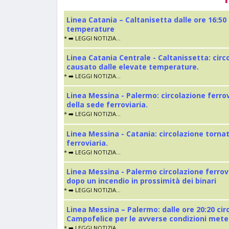
Linea Catania – Caltanisetta dalle ore 16:50
temperature
* ➡️ LEGGI NOTIZIA...
Linea Catania Centrale - Caltanissetta: cir
causato dalle elevate temperature.
* ➡️ LEGGI NOTIZIA...
Linea Messina - Palermo: circolazione ferro
della sede ferroviaria.
* ➡️ LEGGI NOTIZIA...
Linea Messina - Catania: circolazione torna
ferroviaria.
* ➡️ LEGGI NOTIZIA...
Linea Messina - Palermo circolazione ferrov
dopo un incendio in prossimità dei binari
* ➡️ LEGGI NOTIZIA...
Linea Messina – Palermo: dalle ore 20:20 cir
Campofelice per le avverse condizioni met
* ➡️ LEGGI NOTIZIA...