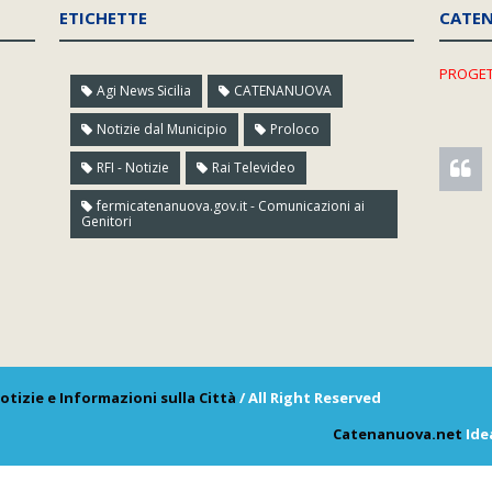
ETICHETTE
CATE
PROGET
Agi News Sicilia
CATENANUOVA
Notizie dal Municipio
Proloco
RFI - Notizie
Rai Televideo
fermicatenanuova.gov.it - Comunicazioni ai
Genitori
otizie e Informazioni sulla Città
/ All Right Reserved
Catenanuova.net
Ide