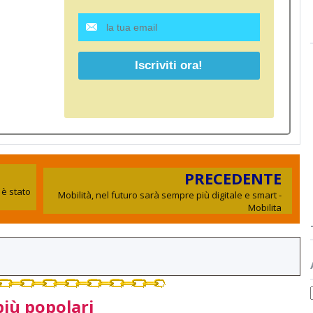
PRECEDENTE
 è stato
Mobilità, nel futuro sarà sempre più digitale e smart -
Mobilita
più popolari