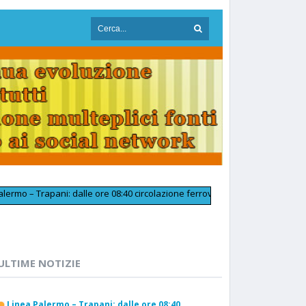
rapani: dalle ore 08:40 circolazione ferroviaria tornata regolare in pross
ULTIME NOTIZIE
Linea Palermo – Trapani: dalle ore 08:40