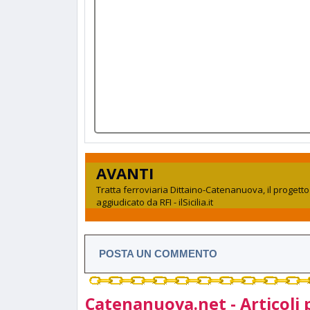
AVANTI
Tratta ferroviaria Dittaino-Catenanuova, il progetto
aggiudicato da RFI - ilSicilia.it
POSTA UN COMMENTO
Catenanuova.net - Articoli 