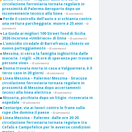
circolazione ferroviaria tornata regolare in
prossimità di Palermo Aeroporto dopo un
inconveniente tecnico alla linea
-
(0 commenti)
Perde il controllo dell'auto e si schianta contro
una vettura parcheggiata: muore a 25 anni
-
(0
commenti)
La Guida ai migliori 100 Street food di Sicilia
2026 incorona «Umbriaco» di Enna
-
(0 commenti)
L'omicidio stradale di Barrafranca, chiesto un
nuovo patteggiamento
-
(0 commenti)
Messina, si cerca la famiglia inghiottita dalle
macerie. I vigili: «36 ore di speranza per trovare
persone vive»
-
(0 commenti)
Donna trovata morta in casa a Valguarnera, è il
terzo caso in 20 giorni
-
(0 commenti)
Linea Messina – Palermo/ Messina - Siracusa
circolazione ferroviaria tornata regolare in
prossimità di Messina dopo accertamenti
tecnici alla linea elettrica
-
(0 commenti)
Nissoria, picchiata dopo un litigio: ricoverata in
ospedale
-
(0 commenti)
Centuripe, via ai lavori contro le frane sulla
rupe che domina il paese
-
(0 commenti)
Linea Messina – Palermo: dalle ore 20:20
circolazione ferroviaria tornata regolare tra
Cefalù e Campofelice per le avverse condizioni
meteo
-