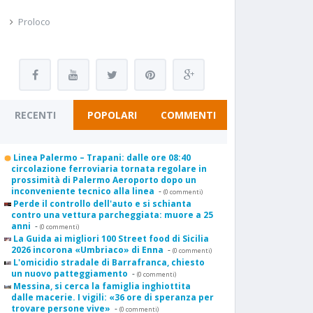
Proloco
RECENTI
POPOLARI
COMMENTI
Linea Palermo – Trapani: dalle ore 08:40
circolazione ferroviaria tornata regolare in
prossimità di Palermo Aeroporto dopo un
inconveniente tecnico alla linea
-
(0 commenti)
Perde il controllo dell'auto e si schianta
contro una vettura parcheggiata: muore a 25
anni
-
(0 commenti)
La Guida ai migliori 100 Street food di Sicilia
2026 incorona «Umbriaco» di Enna
-
(0 commenti)
L'omicidio stradale di Barrafranca, chiesto
un nuovo patteggiamento
-
(0 commenti)
Messina, si cerca la famiglia inghiottita
dalle macerie. I vigili: «36 ore di speranza per
trovare persone vive»
-
(0 commenti)