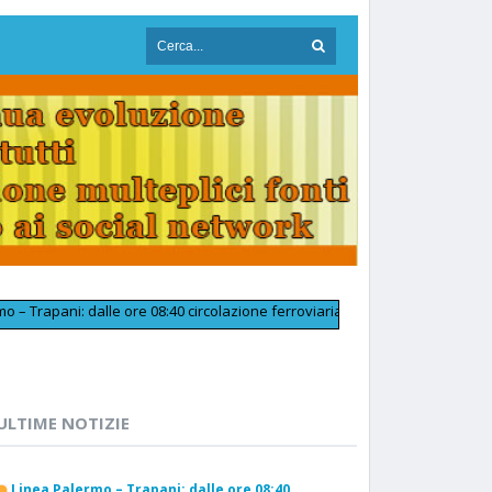
ni: dalle ore 08:40 circolazione ferroviaria tornata regolare in prossimit
ULTIME NOTIZIE
Linea Palermo – Trapani: dalle ore 08:40