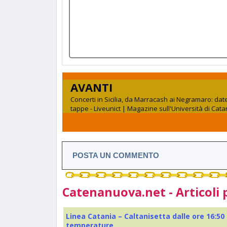
AVANTI
Concerti in Sicilia, da Marracash ai Negramaro: dat
tappe - Liveunict | Magazine sull'Università di Cata
POSTA UN COMMENTO
Catenanuova.net - Articoli 
Linea Catania – Caltanisetta dalle ore 16:50
temperature