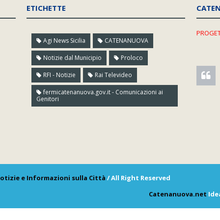
ETICHETTE
CATE
PROGET
Agi News Sicilia
CATENANUOVA
Notizie dal Municipio
Proloco
RFI - Notizie
Rai Televideo
fermicatenanuova.gov.it - Comunicazioni ai
Genitori
otizie e Informazioni sulla Città
/ All Right Reserved
Catenanuova.net
Ide