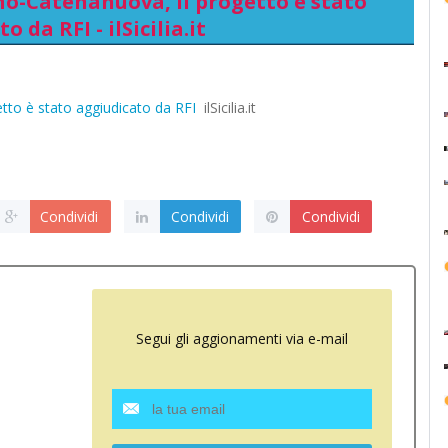
no-Catenanuova, il progetto è stato
o da RFI - ilSicilia.it
etto è stato aggiudicato da RFI
ilSicilia.it
Condividi
Condividi
Condividi
Segui gli aggionamenti via e-mail