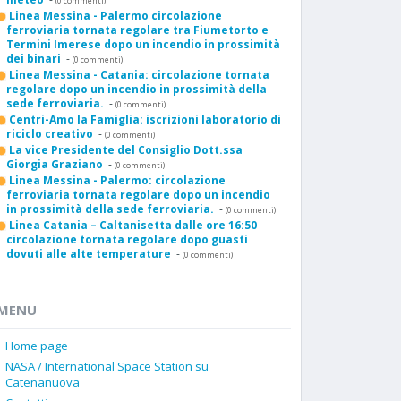
(0 commenti)
Linea Messina - Palermo circolazione
ferroviaria tornata regolare tra Fiumetorto e
Termini Imerese dopo un incendio in prossimità
dei binari
-
(0 commenti)
Linea Messina - Catania: circolazione tornata
regolare dopo un incendio in prossimità della
sede ferroviaria.
-
(0 commenti)
Centri-Amo la Famiglia: iscrizioni laboratorio di
riciclo creativo
-
(0 commenti)
La vice Presidente del Consiglio Dott.ssa
Giorgia Graziano
-
(0 commenti)
Linea Messina - Palermo: circolazione
ferroviaria tornata regolare dopo un incendio
in prossimità della sede ferroviaria.
-
(0 commenti)
Linea Catania – Caltanisetta dalle ore 16:50
circolazione tornata regolare dopo guasti
dovuti alle alte temperature
-
(0 commenti)
MENU
Home page
NASA / International Space Station su
Catenanuova