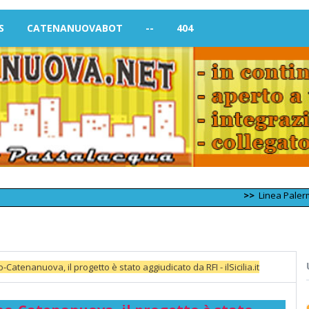
S
CATENANUOVABOT
--
404
>>
Linea Palermo – Trapa
-Catenanuova, il progetto è stato aggiudicato da RFI - ilSicilia.it