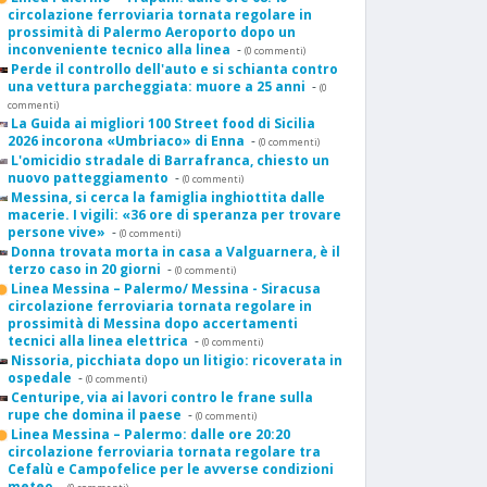
circolazione ferroviaria tornata regolare in
prossimità di Palermo Aeroporto dopo un
inconveniente tecnico alla linea
-
(0 commenti)
Perde il controllo dell'auto e si schianta contro
una vettura parcheggiata: muore a 25 anni
-
(0
commenti)
La Guida ai migliori 100 Street food di Sicilia
2026 incorona «Umbriaco» di Enna
-
(0 commenti)
L'omicidio stradale di Barrafranca, chiesto un
nuovo patteggiamento
-
(0 commenti)
Messina, si cerca la famiglia inghiottita dalle
macerie. I vigili: «36 ore di speranza per trovare
persone vive»
-
(0 commenti)
Donna trovata morta in casa a Valguarnera, è il
terzo caso in 20 giorni
-
(0 commenti)
Linea Messina – Palermo/ Messina - Siracusa
circolazione ferroviaria tornata regolare in
prossimità di Messina dopo accertamenti
tecnici alla linea elettrica
-
(0 commenti)
Nissoria, picchiata dopo un litigio: ricoverata in
ospedale
-
(0 commenti)
Centuripe, via ai lavori contro le frane sulla
rupe che domina il paese
-
(0 commenti)
Linea Messina – Palermo: dalle ore 20:20
circolazione ferroviaria tornata regolare tra
Cefalù e Campofelice per le avverse condizioni
meteo
-