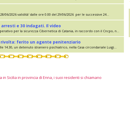
28/06/2026 validità' dalle ore 0.00 del 29/06/2026 per le successive 24...
 arresti e 30 indagati. Il video
erativo per la sicurezza Cibernetica di Catania, in raccordo con il Cncpo, n...
rivolta: ferito un agente penitenziario
le 14.30, un detenuto straniero psichiatrico, nella Casa circondariale Luigi...
 in Sicilia in provincia di Enna, i suoi residenti si chiamano