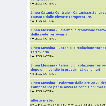
* ➡️ LEGGI NOTIZIA...
Linea Catania Centrale - Caltanissetta: cir
causato dalle elevate temperature.
* ➡️ LEGGI NOTIZIA...
Linea Messina - Palermo: circolazione ferro
della sede ferroviaria.
* ➡️ LEGGI NOTIZIA...
Linea Messina - Catania: circolazione torna
ferroviaria.
* ➡️ LEGGI NOTIZIA...
Linea Messina - Palermo circolazione ferrov
dopo un incendio in prossimità dei binari
* ➡️ LEGGI NOTIZIA...
Linea Messina – Palermo: dalle ore 20:20 cir
Campofelice per le avverse condizioni met
* ➡️ LEGGI NOTIZIA...
allerta meteo
avviso protezione civile- rischio ondate di calore n. 126 del 