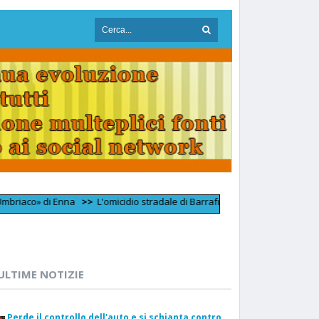
» di Enna
>>
L'omicidio stradale di Barrafranca, chiesto un nuovo patteg
ULTIME NOTIZIE
Perde il controllo dell'auto e si schianta contro