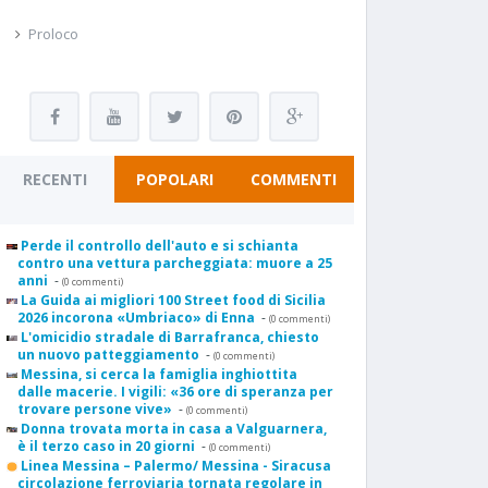
Proloco
RECENTI
POPOLARI
COMMENTI
Perde il controllo dell'auto e si schianta
contro una vettura parcheggiata: muore a 25
anni
-
(0 commenti)
La Guida ai migliori 100 Street food di Sicilia
2026 incorona «Umbriaco» di Enna
-
(0 commenti)
L'omicidio stradale di Barrafranca, chiesto
un nuovo patteggiamento
-
(0 commenti)
Messina, si cerca la famiglia inghiottita
dalle macerie. I vigili: «36 ore di speranza per
trovare persone vive»
-
(0 commenti)
Donna trovata morta in casa a Valguarnera,
è il terzo caso in 20 giorni
-
(0 commenti)
Linea Messina – Palermo/ Messina - Siracusa
circolazione ferroviaria tornata regolare in