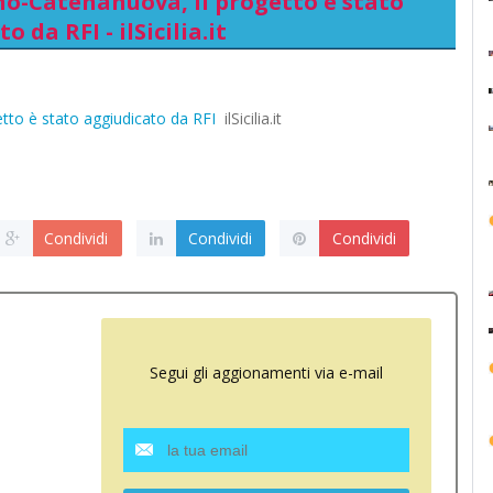
no-Catenanuova, il progetto è stato
o da RFI - ilSicilia.it
etto è stato aggiudicato da RFI
ilSicilia.it
Condividi
Condividi
Condividi
Segui gli aggionamenti via e-mail