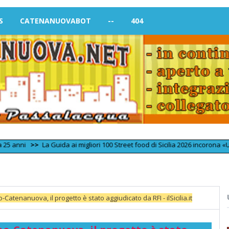
S
CATENANUOVABOT
--
404
>>
La Guida ai migliori 100 Street food di Sicilia 2026 incorona «Umbriaco
-Catenanuova, il progetto è stato aggiudicato da RFI - ilSicilia.it