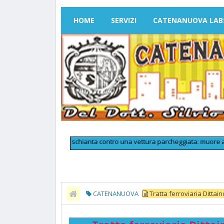
HOME
SERVIZI
CATENANUOVA LAB
lo dell'auto e si schianta contro una vettura parcheggiata: muore a 25 anni
CATENANUOVA
Tratta ferroviaria Dittaino