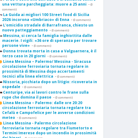
una vettura parcheggiata: muore a 25 anni
-
(0
commenti)
La Guida ai migliori 100 Street food di Sicilia
2026 incorona «Umbriaco» di Enna
-
(0 commenti)
L'omicidio stradale di Barrafranca, chiesto un
nuovo patteggiamento
-
(0 commenti)
Messina, si cerca la famiglia inghiottita dalle
macerie. I vigili: «36 ore di speranza per trovare
persone vive»
-
(0 commenti)
Donna trovata morta in casa a Valguarnera, è il
terzo caso in 20 giorni
-
(0 commenti)
Linea Messina – Palermo/ Messina - Siracusa
circolazione ferroviaria tornata regolare in
prossimità di Messina dopo accertamenti
tecnici alla linea elettrica
-
(0 commenti)
Nissoria, picchiata dopo un litigio: ricoverata in
ospedale
-
(0 commenti)
Centuripe, via ai lavori contro le frane sulla
rupe che domina il paese
-
(0 commenti)
Linea Messina – Palermo: dalle ore 20:20
circolazione ferroviaria tornata regolare tra
Cefalù e Campofelice per le avverse condizioni
meteo
-
(0 commenti)
Linea Messina - Palermo circolazione
ferroviaria tornata regolare tra Fiumetorto e
Termini Imerese dopo un incendio in prossimità
dei binari
-