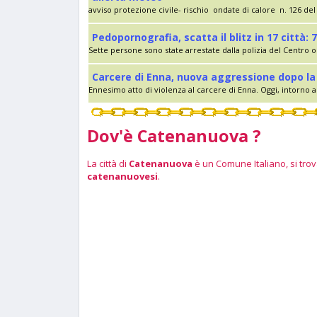
avviso protezione civile- rischio ondate di calore n. 126 del 
Pedopornografia, scatta il blitz in 17 città: 7
Sette persone sono state arrestate dalla polizia del Centro op
Carcere di Enna, nuova aggressione dopo la 
Ennesimo atto di violenza al carcere di Enna. Oggi, intorno al
Dov'è Catenanuova ?
La città di
Catenanuova
è un Comune Italiano, si trova
catenanuovesi
.