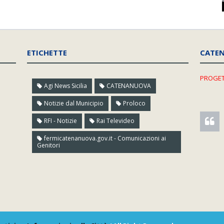
ETICHETTE
CATE
PROGET
Agi News Sicilia
CATENANUOVA
Notizie dal Municipio
Proloco
RFI - Notizie
Rai Televideo
fermicatenanuova.gov.it - Comunicazioni ai
Genitori