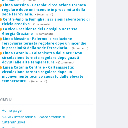
(0 commenti)
Linea Messina - Catania: circolazione tornata
regolare dopo un incendio in prossimità della
sede ferroviaria.
-
(0 commenti)
Centri-Amo la Famiglia: iscrizioni laboratorio di
riciclo creativo
-
(0 commenti)
La vice Presidente del Consiglio Dott.ssa
Giorgia Graziano
-
(0 commenti)
Linea Messina - Palermo: circolazione
ferroviaria tornata regolare dopo un incendio
in prossimità della sede ferroviaria.
-
(0 commenti)
Linea Catania – Caltanisetta dalle ore 16:50
circolazione tornata regolare dopo guasti
dovuti alle alte temperature
-
(0 commenti)
Linea Catania Centrale - Caltanissetta:
circolazione tornata regolare dopo un
inconveniente tecnico causato dalle elevate
temperature.
-
(0 commenti)
MENU
Home page
NASA / International Space Station su
Catenanuova