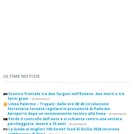
ULTIME NOTIZIE
Scontro frontale tra due furgoni nell'Ennese: due morti e tre
feriti gravi
-
(0 commenti)
Linea Palermo – Trapani: dalle ore 08:40 circolazione
ferroviaria tornata regolare in prossimità di Palermo
Aeroporto dopo un inconveniente tecnico alla linea
-
(0 commenti)
Perde il controllo dell'auto e si schianta contro una vettura
parcheggiata: muore a 25 anni
-
(0 commenti)
La Guida ai migliori 100 Street food di Sicilia 2026 incorona
«Umbriaco» di Enna
-