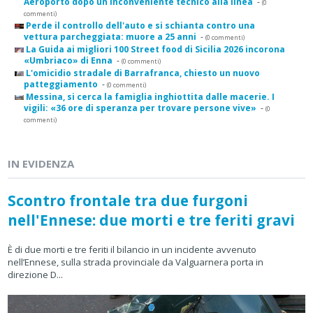
Aeroporto dopo un inconveniente tecnico alla linea
-
(0
commenti)
Perde il controllo dell'auto e si schianta contro una
vettura parcheggiata: muore a 25 anni
-
(0 commenti)
La Guida ai migliori 100 Street food di Sicilia 2026 incorona
«Umbriaco» di Enna
-
(0 commenti)
L'omicidio stradale di Barrafranca, chiesto un nuovo
patteggiamento
-
(0 commenti)
Messina, si cerca la famiglia inghiottita dalle macerie. I
vigili: «36 ore di speranza per trovare persone vive»
-
(0
commenti)
IN EVIDENZA
Scontro frontale tra due furgoni
nell'Ennese: due morti e tre feriti gravi
È di due morti e tre feriti il bilancio in un incidente avvenuto
nell’Ennese, sulla strada provinciale da Valguarnera porta in
direzione D...