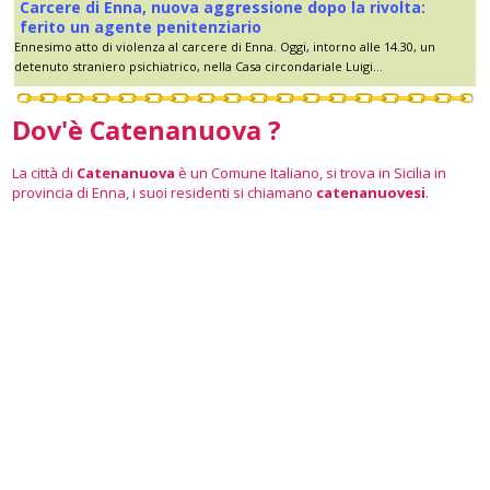
Carcere di Enna, nuova aggressione dopo la rivolta:
ferito un agente penitenziario
Ennesimo atto di violenza al carcere di Enna. Oggi, intorno alle 14.30, un
detenuto straniero psichiatrico, nella Casa circondariale Luigi...
Dov'è Catenanuova ?
La città di
Catenanuova
è un Comune Italiano, si trova in Sicilia in
provincia di Enna, i suoi residenti si chiamano
catenanuovesi
.