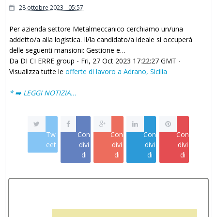
28 ottobre 2023 - 05:57
Per azienda settore Metalmeccanico cerchiamo un/una
addetto/a alla logistica. Il/la candidato/a ideale si occuperà
delle seguenti mansioni: Gestione e…
Da DI CI ERRE group - Fri, 27 Oct 2023 17:22:27 GMT -
Visualizza tutte le
offerte di lavoro a Adrano, Sicilia
* ➡️ LEGGI NOTIZIA...
Tw
Con
Con
Con
Con
eet
divi
divi
divi
divi
di
di
di
di