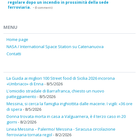
regolare dopo un incendio in prossimità della sede
ferroviaria.
-
(0 commenti)
MENU
Home page
NASA / International Space Station su Catenanuova
Contatti
La Guida ai migliori 100 Street food di Sicilia 2026 incorona
«Umbriaco» di Enna
- 8/5/2026
L'omicidio stradale di Barrafranca, chiesto un nuovo
patteggiamento
- 8/5/2026
Messina, si cerca la famiglia inghiottita dalle macerie. I vigili: «36 ore
di spera
- 8/5/2026
Donna trovata morta in casa a Valguarnera, è il terzo caso in 20
giorni
- 8/2/2026
Linea Messina – Palermo/ Messina - Siracusa circolazione
ferroviaria tornata regol
- 8/2/2026