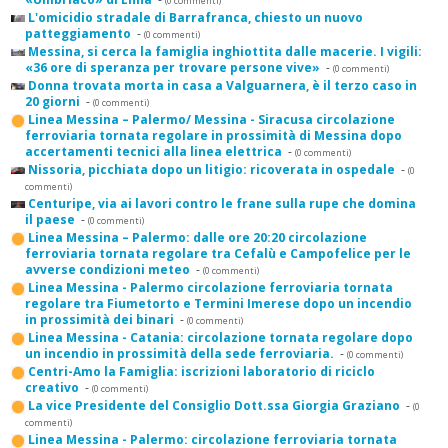
(0 commenti)
L'omicidio stradale di Barrafranca, chiesto un nuovo
patteggiamento
-
(0 commenti)
Messina, si cerca la famiglia inghiottita dalle macerie. I vigili:
«36 ore di speranza per trovare persone vive»
-
(0 commenti)
Donna trovata morta in casa a Valguarnera, è il terzo caso in
20 giorni
-
(0 commenti)
Linea Messina – Palermo/ Messina - Siracusa circolazione
ferroviaria tornata regolare in prossimità di Messina dopo
accertamenti tecnici alla linea elettrica
-
(0 commenti)
Nissoria, picchiata dopo un litigio: ricoverata in ospedale
-
(0
commenti)
Centuripe, via ai lavori contro le frane sulla rupe che domina
il paese
-
(0 commenti)
Linea Messina – Palermo: dalle ore 20:20 circolazione
ferroviaria tornata regolare tra Cefalù e Campofelice per le
avverse condizioni meteo
-
(0 commenti)
Linea Messina - Palermo circolazione ferroviaria tornata
regolare tra Fiumetorto e Termini Imerese dopo un incendio
in prossimità dei binari
-
(0 commenti)
Linea Messina - Catania: circolazione tornata regolare dopo
un incendio in prossimità della sede ferroviaria.
-
(0 commenti)
Centri-Amo la Famiglia: iscrizioni laboratorio di riciclo
creativo
-
(0 commenti)
La vice Presidente del Consiglio Dott.ssa Giorgia Graziano
-
(0
commenti)
Linea Messina - Palermo: circolazione ferroviaria tornata