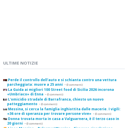
ULTIME NOTIZIE
Perde il controllo dell'auto e si schianta contro una vettura
parcheggiata: muore a 25 anni
-
(0 commenti)
La Guida ai migliori 100 Street food di Sicilia 2026 incorona
«Umbriaco» di Enna
-
(0 commenti)
L'omicidio stradale di Barrafranca, chiesto un nuovo
patteggiamento
-
(0 commenti)
Messina, si cerca la famiglia inghiottita dalle macerie. I vigili:
«36 ore di speranza per trovare persone vive»
-
(0 commenti)
Donna trovata morta in casa a Valguarnera, è il terzo caso in
20 giorni
-
(0 commenti)