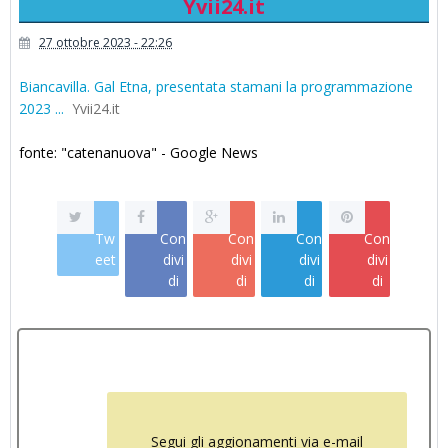
Yvii24.it
27 ottobre 2023 - 22:26
Biancavilla. Gal Etna, presentata stamani la programmazione
2023 ...
Yvii24.it
fonte: "catenanuova" - Google News
Tw
Con
Con
Con
Con
eet
divi
divi
divi
divi
di
di
di
di
Segui gli aggionamenti via e-mail