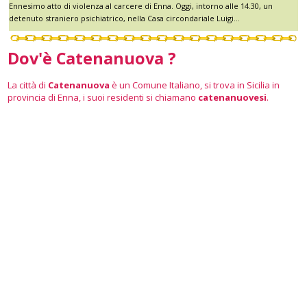
Ennesimo atto di violenza al carcere di Enna. Oggi, intorno alle 14.30, un
detenuto straniero psichiatrico, nella Casa circondariale Luigi...
Dov'è Catenanuova ?
La città di
Catenanuova
è un Comune Italiano, si trova in Sicilia in
provincia di Enna, i suoi residenti si chiamano
catenanuovesi
.