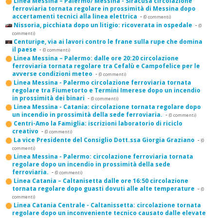
Linea Messina – Palermo/ Messina - Siracusa circolazione
ferroviaria tornata regolare in prossimità di Messina dopo
accertamenti tecnici alla linea elettrica
-
(0 commenti)
Nissoria, picchiata dopo un litigio: ricoverata in ospedale
-
(0
commenti)
Centuripe, via ai lavori contro le frane sulla rupe che domina
il paese
-
(0 commenti)
Linea Messina – Palermo: dalle ore 20:20 circolazione
ferroviaria tornata regolare tra Cefalù e Campofelice per le
avverse condizioni meteo
-
(0 commenti)
Linea Messina - Palermo circolazione ferroviaria tornata
regolare tra Fiumetorto e Termini Imerese dopo un incendio
in prossimità dei binari
-
(0 commenti)
Linea Messina - Catania: circolazione tornata regolare dopo
un incendio in prossimità della sede ferroviaria.
-
(0 commenti)
Centri-Amo la Famiglia: iscrizioni laboratorio di riciclo
creativo
-
(0 commenti)
La vice Presidente del Consiglio Dott.ssa Giorgia Graziano
-
(0
commenti)
Linea Messina - Palermo: circolazione ferroviaria tornata
regolare dopo un incendio in prossimità della sede
ferroviaria.
-
(0 commenti)
Linea Catania – Caltanisetta dalle ore 16:50 circolazione
tornata regolare dopo guasti dovuti alle alte temperature
-
(0
commenti)
Linea Catania Centrale - Caltanissetta: circolazione tornata
regolare dopo un inconveniente tecnico causato dalle elevate