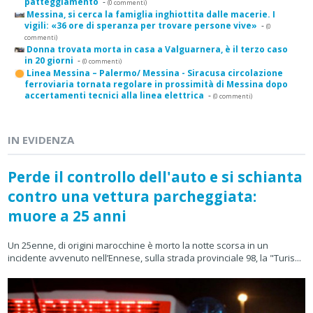
patteggiamento
-
(0 commenti)
Messina, si cerca la famiglia inghiottita dalle macerie. I
vigili: «36 ore di speranza per trovare persone vive»
-
(0
commenti)
Donna trovata morta in casa a Valguarnera, è il terzo caso
in 20 giorni
-
(0 commenti)
Linea Messina – Palermo/ Messina - Siracusa circolazione
ferroviaria tornata regolare in prossimità di Messina dopo
accertamenti tecnici alla linea elettrica
-
(0 commenti)
IN EVIDENZA
Perde il controllo dell'auto e si schianta
contro una vettura parcheggiata:
muore a 25 anni
Un 25enne, di origini marocchine è morto la notte scorsa in un
incidente avvenuto nell’Ennese, sulla strada provinciale 98, la "Turis...