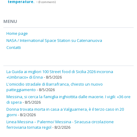
temperature.
-
(0 commenti)
MENU
Home page
NASA / International Space Station su Catenanuova
Contatti
La Guida ai migliori 100 Street food di Sicilia 2026 incorona
«Umbriaco» di Enna
- 8/5/2026
L'omicidio stradale di Barrafranca, chiesto un nuovo
patteggiamento
- 8/5/2026
Messina, si cerca la famiglia inghiottita dalle macerie. I vigili: «36 ore
di spera
- 8/5/2026
Donna trovata morta in casa a Valguarnera, è il terzo caso in 20
giorni
- 8/2/2026
Linea Messina – Palermo/ Messina - Siracusa circolazione
ferroviaria tornata regol
- 8/2/2026