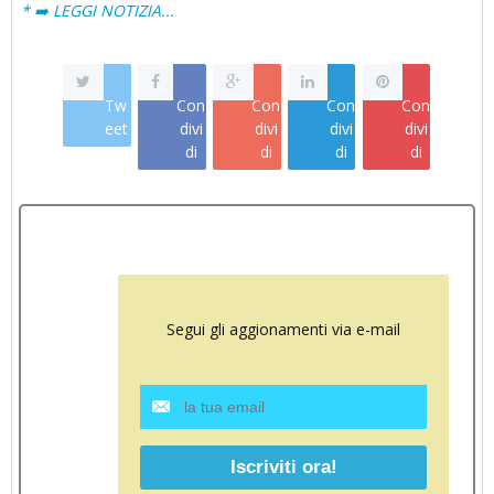
* ➡️ LEGGI NOTIZIA...
Tw
Con
Con
Con
Con
eet
divi
divi
divi
divi
di
di
di
di
Segui gli aggionamenti via e-mail