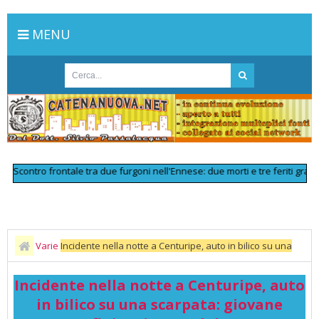
MENU
ntro frontale tra due furgoni nell'Ennese: due morti e tre feriti gravi
>>
L
Varie
Incidente nella notte a Centuripe, auto in bilico su una
scarpata: giovane finisce in ospedale
Incidente nella notte a Centuripe, auto
in bilico su una scarpata: giovane