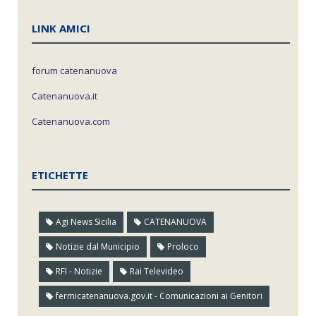
LINK AMICI
forum catenanuova
Catenanuova.it
Catenanuova.com
ETICHETTE
Agi News Sicilia
CATENANUOVA
Notizie dal Municipio
Proloco
RFI - Notizie
Rai Televideo
fermicatenanuova.gov.it - Comunicazioni ai Genitori