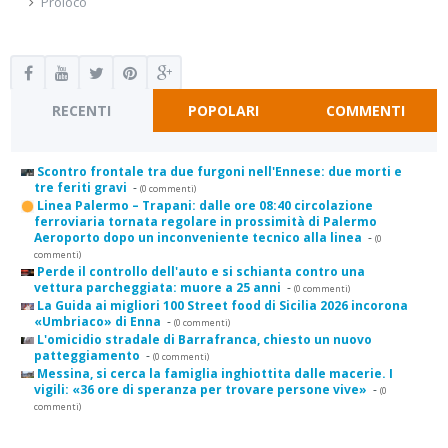
Proloco
RECENTI
POPOLARI
COMMENTI
Scontro frontale tra due furgoni nell'Ennese: due morti e
tre feriti gravi
-
(0 commenti)
Linea Palermo – Trapani: dalle ore 08:40 circolazione
ferroviaria tornata regolare in prossimità di Palermo
Aeroporto dopo un inconveniente tecnico alla linea
-
(0
commenti)
Perde il controllo dell'auto e si schianta contro una
vettura parcheggiata: muore a 25 anni
-
(0 commenti)
La Guida ai migliori 100 Street food di Sicilia 2026 incorona
«Umbriaco» di Enna
-
(0 commenti)
L'omicidio stradale di Barrafranca, chiesto un nuovo
patteggiamento
-
(0 commenti)
Messina, si cerca la famiglia inghiottita dalle macerie. I
vigili: «36 ore di speranza per trovare persone vive»
-
(0
commenti)