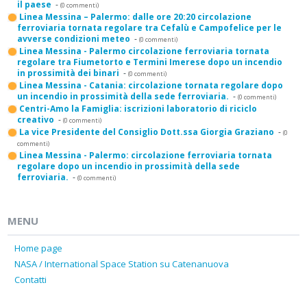
il paese
-
(0 commenti)
Linea Messina – Palermo: dalle ore 20:20 circolazione
ferroviaria tornata regolare tra Cefalù e Campofelice per le
avverse condizioni meteo
-
(0 commenti)
Linea Messina - Palermo circolazione ferroviaria tornata
regolare tra Fiumetorto e Termini Imerese dopo un incendio
in prossimità dei binari
-
(0 commenti)
Linea Messina - Catania: circolazione tornata regolare dopo
un incendio in prossimità della sede ferroviaria.
-
(0 commenti)
Centri-Amo la Famiglia: iscrizioni laboratorio di riciclo
creativo
-
(0 commenti)
La vice Presidente del Consiglio Dott.ssa Giorgia Graziano
-
(0
commenti)
Linea Messina - Palermo: circolazione ferroviaria tornata
regolare dopo un incendio in prossimità della sede
ferroviaria.
-
(0 commenti)
MENU
Home page
NASA / International Space Station su Catenanuova
Contatti