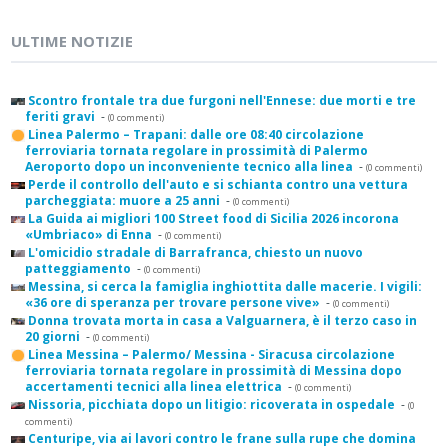
ULTIME NOTIZIE
Scontro frontale tra due furgoni nell'Ennese: due morti e tre
feriti gravi
-
(0 commenti)
Linea Palermo – Trapani: dalle ore 08:40 circolazione
ferroviaria tornata regolare in prossimità di Palermo
Aeroporto dopo un inconveniente tecnico alla linea
-
(0 commenti)
Perde il controllo dell'auto e si schianta contro una vettura
parcheggiata: muore a 25 anni
-
(0 commenti)
La Guida ai migliori 100 Street food di Sicilia 2026 incorona
«Umbriaco» di Enna
-
(0 commenti)
L'omicidio stradale di Barrafranca, chiesto un nuovo
patteggiamento
-
(0 commenti)
Messina, si cerca la famiglia inghiottita dalle macerie. I vigili:
«36 ore di speranza per trovare persone vive»
-
(0 commenti)
Donna trovata morta in casa a Valguarnera, è il terzo caso in
20 giorni
-
(0 commenti)
Linea Messina – Palermo/ Messina - Siracusa circolazione
ferroviaria tornata regolare in prossimità di Messina dopo
accertamenti tecnici alla linea elettrica
-
(0 commenti)
Nissoria, picchiata dopo un litigio: ricoverata in ospedale
-
(0
commenti)
Centuripe, via ai lavori contro le frane sulla rupe che domina