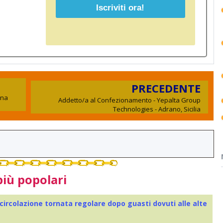
PRECEDENTE
una
Addetto/a al Confezionamento - Yepalta Group
Technologies - Adrano, Sicilia
più popolari
 circolazione tornata regolare dopo guasti dovuti alle alte