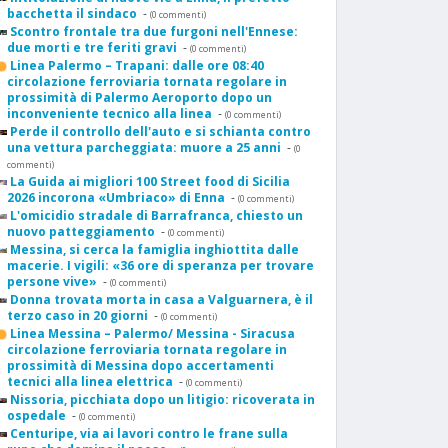
bacchetta il sindaco
-
(0 commenti)
Scontro frontale tra due furgoni nell'Ennese:
due morti e tre feriti gravi
-
(0 commenti)
Linea Palermo – Trapani: dalle ore 08:40
circolazione ferroviaria tornata regolare in
prossimità di Palermo Aeroporto dopo un
inconveniente tecnico alla linea
-
(0 commenti)
Perde il controllo dell'auto e si schianta contro
una vettura parcheggiata: muore a 25 anni
-
(0
commenti)
La Guida ai migliori 100 Street food di Sicilia
2026 incorona «Umbriaco» di Enna
-
(0 commenti)
L'omicidio stradale di Barrafranca, chiesto un
nuovo patteggiamento
-
(0 commenti)
Messina, si cerca la famiglia inghiottita dalle
macerie. I vigili: «36 ore di speranza per trovare
persone vive»
-
(0 commenti)
Donna trovata morta in casa a Valguarnera, è il
terzo caso in 20 giorni
-
(0 commenti)
Linea Messina – Palermo/ Messina - Siracusa
circolazione ferroviaria tornata regolare in
prossimità di Messina dopo accertamenti
tecnici alla linea elettrica
-
(0 commenti)
Nissoria, picchiata dopo un litigio: ricoverata in
ospedale
-
(0 commenti)
Centuripe, via ai lavori contro le frane sulla