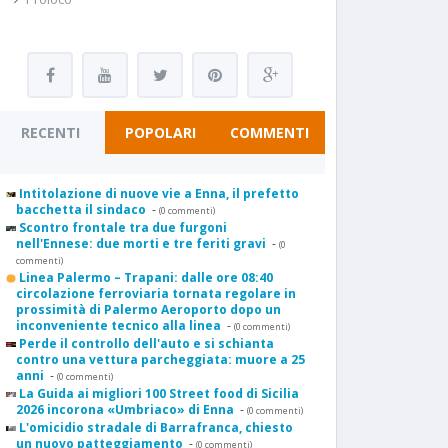
RECENTI
POPOLARI
COMMENTI
Intitolazione di nuove vie a Enna, il prefetto
bacchetta il sindaco
-
(0 commenti)
Scontro frontale tra due furgoni
nell'Ennese: due morti e tre feriti gravi
-
(0
commenti)
Linea Palermo – Trapani: dalle ore 08:40
circolazione ferroviaria tornata regolare in
prossimità di Palermo Aeroporto dopo un
inconveniente tecnico alla linea
-
(0 commenti)
Perde il controllo dell'auto e si schianta
contro una vettura parcheggiata: muore a 25
anni
-
(0 commenti)
La Guida ai migliori 100 Street food di Sicilia
2026 incorona «Umbriaco» di Enna
-
(0 commenti)
L'omicidio stradale di Barrafranca, chiesto
un nuovo patteggiamento
-
(0 commenti)