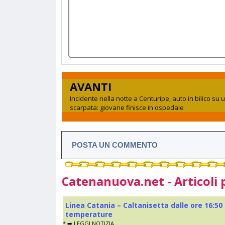
AVANTI
Incidente nella notte a Centuripe, auto in bilico su 
scarpata: giovane finisce in ospedale
POSTA UN COMMENTO
Catenanuova.net - Articoli 
Linea Catania – Caltanisetta dalle ore 16:50
temperature
* ➡️ LEGGI NOTIZIA...