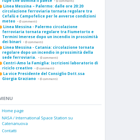
rupe che domina il paese
-
(0 commenti)
Linea Messina – Palermo: dalle ore 20:20
circolazione ferroviaria tornata regolare tra
Cefalù e Campofelice per le avverse condizioni
meteo
-
(0 commenti)
Linea Messina - Palermo circolazione
ferroviaria tornata regolare tra Fiumetorto e
Termini Imerese dopo un incendio in prossimità
dei binari
-
(0 commenti)
Linea Messina - Catania: circolazione tornata
regolare dopo un incendio in prossimità della
sede ferroviaria.
-
(0 commenti)
Centri-Amo la Famiglia: iscrizioni laboratorio di
riciclo creativo
-
(0 commenti)
La vice Presidente del Consiglio Dott.ssa
Giorgia Graziano
-
(0 commenti)
MENU
Home page
NASA / International Space Station su
Catenanuova
Contatti