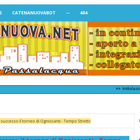
S
CATENANUOVABOT
--
404
>>
Intitolazione di nu
successo il torneo di Ognissanti - Tempo Stretto