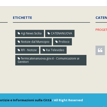
ETICHETTE
CATE
PROGET
Agi News Sicilia
CATENANUOVA
Notizie dal Municipio
Proloco
RFI - Notizie
Rai Televideo
fermicatenanuova.gov.it - Comunicazioni ai
Genitori
otizie e Informazioni sulla Città
/ All Right Reserved