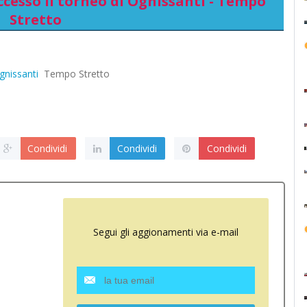
ccesso il torneo di Ognissanti - Tempo
Stretto
gnissanti
Tempo Stretto
Condividi
Condividi
Condividi
Segui gli aggionamenti via e-mail