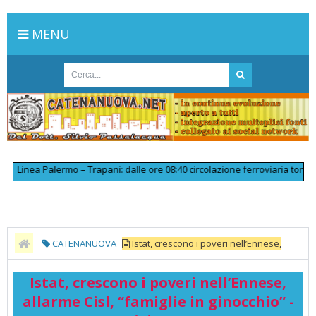
MENU
inea Palermo – Trapani: dalle ore 08:40 circolazione ferroviaria tornata r
CATENANUOVA
Istat, crescono i poveri nell’Ennese,
allarme Cisl, “famiglie in ginocchio” - Vivi Enna
Istat, crescono i poveri nell’Ennese,
allarme Cisl, “famiglie in ginocchio” -