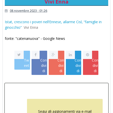
Vivi Enna
08 novembre 2023 - 01:26
Istat, crescono i poveri nell’Ennese, allarme Cisl, “famiglie in
ginocchio”
Vivi Enna
fonte: "catenanuova" - Google News
Tw
Con
Con
Con
Con
eet
divi
divi
divi
divi
di
di
di
di
Segui gli aggionamenti via e-mail