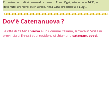
Ennesimo atto di violenza al carcere di Enna. Oggi, intorno alle 14.30, un
detenuto straniero psichiatrico, nella Casa circondariale Luigi...
Dov'è Catenanuova ?
La città di
Catenanuova
è un Comune Italiano, si trova in Sicilia in
provincia di Enna, i suoi residenti si chiamano
catenanuovesi
.