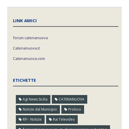
LINK AMICI
forum catenanuova
Catenanuova.it
Catenanuova.com
ETICHETTE
Agi News Sicilia
CATENANUOVA
Notizie dal Municipio
Proloco
RFI - Notizie
Rai Televideo