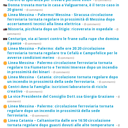
(0 commenti)
Donna trovata morta in casa a Valguarnera, è il terzo caso in
20 giorni
-
(0 commenti)
Linea Messina – Palermo/ Messina - Siracusa circolazione
ferroviaria tornata regolare in prossimità di Messina dopo
accertamenti tecnici alla linea elettrica
-
(0 commenti)
Nissoria, picchiata dopo un litigio: ricoverata in ospedale
-
(0
commenti)
Centuripe, via ai lavori contro le frane sulla rupe che domina
il paese
-
(0 commenti)
Linea Messina – Palermo: dalle ore 20:20 circolazione
ferroviaria tornata regolare tra Cefalù e Campofelice per le
avverse condizioni meteo
-
(0 commenti)
Linea Messina - Palermo circolazione ferroviaria tornata
regolare tra Fiumetorto e Termini Imerese dopo un incendio
in prossimità dei binari
-
(0 commenti)
Linea Messina - Catania: circolazione tornata regolare dopo
un incendio in prossimità della sede ferroviaria.
-
(0 commenti)
Centri-Amo la Famiglia: iscrizioni laboratorio di riciclo
creativo
-
(0 commenti)
La vice Presidente del Consiglio Dott.ssa Giorgia Graziano
-
(0
commenti)
Linea Messina - Palermo: circolazione ferroviaria tornata
regolare dopo un incendio in prossimità della sede
ferroviaria.
-
(0 commenti)
Linea Catania – Caltanisetta dalle ore 16:50 circolazione
tornata regolare dopo guasti dovuti alle alte temperature
-
(0