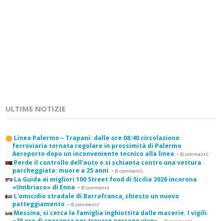
ULTIME NOTIZIE
Linea Palermo – Trapani: dalle ore 08:40 circolazione
ferroviaria tornata regolare in prossimità di Palermo
Aeroporto dopo un inconveniente tecnico alla linea
-
(0 commenti)
Perde il controllo dell'auto e si schianta contro una vettura
parcheggiata: muore a 25 anni
-
(0 commenti)
La Guida ai migliori 100 Street food di Sicilia 2026 incorona
«Umbriaco» di Enna
-
(0 commenti)
L'omicidio stradale di Barrafranca, chiesto un nuovo
patteggiamento
-
(0 commenti)
Messina, si cerca la famiglia inghiottita dalle macerie. I vigili:
«36 ore di speranza per trovare persone vive»
-