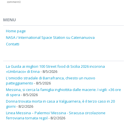
commenti)
MENU
Home page
NASA / International Space Station su Catenanuova
Contatti
La Guida ai migliori 100 Street food di Sicilia 2026 incorona
«Umbriaco» di Enna
- 8/5/2026
L'omicidio stradale di Barrafranca, chiesto un nuovo
patteggiamento
- 8/5/2026
Messina, si cerca la famiglia inghiottita dalle macerie. I vigili: «36 ore
di spera
- 8/5/2026
Donna trovata morta in casa a Valguarnera, è il terzo caso in 20
giorni
- 8/2/2026
Linea Messina – Palermo/ Messina - Siracusa circolazione
ferroviaria tornata regol
- 8/2/2026