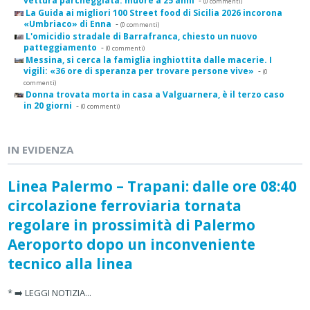
vettura parcheggiata: muore a 25 anni
-
(0 commenti)
La Guida ai migliori 100 Street food di Sicilia 2026 incorona
«Umbriaco» di Enna
-
(0 commenti)
L'omicidio stradale di Barrafranca, chiesto un nuovo
patteggiamento
-
(0 commenti)
Messina, si cerca la famiglia inghiottita dalle macerie. I
vigili: «36 ore di speranza per trovare persone vive»
-
(0
commenti)
Donna trovata morta in casa a Valguarnera, è il terzo caso
in 20 giorni
-
(0 commenti)
IN EVIDENZA
Linea Palermo – Trapani: dalle ore 08:40
circolazione ferroviaria tornata
regolare in prossimità di Palermo
Aeroporto dopo un inconveniente
tecnico alla linea
* ➡️ LEGGI NOTIZIA...