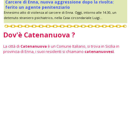
Carcere di Enna, nuova aggressione dopo la rivolta:
ferito un agente penitenziario
Ennesimo atto di violenza al carcere di Enna. Oggi, intorno alle 14.30, un
detenuto straniero psichiatrico, nella Casa circondariale Luigi...
Dov'è Catenanuova ?
La città di
Catenanuova
è un Comune Italiano, si trova in Sicilia in
provincia di Enna, i suoi residenti si chiamano
catenanuovesi
.