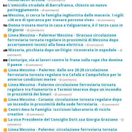
(0 commenti)
L'omicidio stradale di Barrafranca, chiesto un nuovo
patteggiamento
-
(0 commenti)
Messina, si cerca la famiglia inghiottita dalle macerie. I vigili:
«36 ore di speranza per trovare persone vive»
-
(0 commenti)
Donna trovata morta in casa a Valguarnera, è il terzo caso in
20 giorni
-
(0 commenti)
Linea Messina – Palermo/ Messina - Siracusa circolazione
ferroviaria tornata regolare in prossimità di Messina dopo
accertamenti tecnici alla linea elettrica
-
(0 commenti)
Nissoria, picchiata dopo un litigio: ricoverata in ospedale
-
(0
commenti)
Centuripe, via ai lavori contro le frane sulla rupe che domina
il paese
-
(0 commenti)
Linea Messina – Palermo: dalle ore 20:20 circolazione
ferroviaria tornata regolare tra Cefalù e Campofelice per le
avverse condizioni meteo
-
(0 commenti)
Linea Messina - Palermo circolazione ferroviaria tornata
regolare tra Fiumetorto e Termini Imerese dopo un incendio
in prossimità dei binari
-
(0 commenti)
Linea Messina - Catania: circolazione tornata regolare dopo
un incendio in prossimità della sede ferroviaria.
-
(0 commenti)
Centri-Amo la Famiglia: iscrizioni laboratorio di riciclo
creativo
-
(0 commenti)
La vice Presidente del Consiglio Dott.ssa Giorgia Graziano
-
(0
commenti)
Linea Messina - Palermo: circolazione ferroviaria tornata