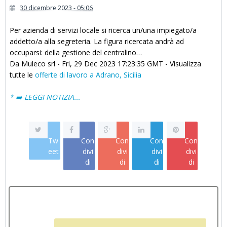
30 dicembre 2023 - 05:06
Per azienda di servizi locale si ricerca un/una impiegato/a
addetto/a alla segreteria. La figura ricercata andrà ad
occuparsi: della gestione del centralino…
Da Muleco srl - Fri, 29 Dec 2023 17:23:35 GMT - Visualizza
tutte le
offerte di lavoro a Adrano, Sicilia
* ➡️ LEGGI NOTIZIA...
Tw
Con
Con
Con
Con
eet
divi
divi
divi
divi
di
di
di
di