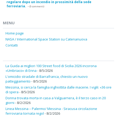
regolare dopo un incendio in prossimità della sede
ferroviaria.
-
(0 commenti)
MENU
Home page
NASA / International Space Station su Catenanuova
Contatti
La Guida ai migliori 100 Street food di Sicilia 2026 incorona
«Umbriaco» di Enna
- 8/5/2026
L'omicidio stradale di Barrafranca, chiesto un nuovo
patteggiamento
- 8/5/2026
Messina, si cerca la famiglia inghiottita dalle macerie. I vigili: «36 ore
di spera
- 8/5/2026
Donna trovata morta in casa a Valguarnera, è il terzo caso in 20
giorni
- 8/2/2026
Linea Messina – Palermo/ Messina - Siracusa circolazione
ferroviaria tornata regol
- 8/2/2026