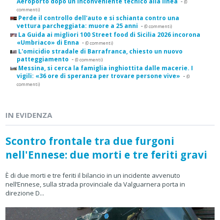
Aeroporto dopo un inconveniente tecnico alla linea
-
(0
commenti)
Perde il controllo dell'auto e si schianta contro una
vettura parcheggiata: muore a 25 anni
-
(0 commenti)
La Guida ai migliori 100 Street food di Sicilia 2026 incorona
«Umbriaco» di Enna
-
(0 commenti)
L'omicidio stradale di Barrafranca, chiesto un nuovo
patteggiamento
-
(0 commenti)
Messina, si cerca la famiglia inghiottita dalle macerie. I
vigili: «36 ore di speranza per trovare persone vive»
-
(0
commenti)
IN EVIDENZA
Scontro frontale tra due furgoni
nell'Ennese: due morti e tre feriti gravi
È di due morti e tre feriti il bilancio in un incidente avvenuto
nell’Ennese, sulla strada provinciale da Valguarnera porta in
direzione D...