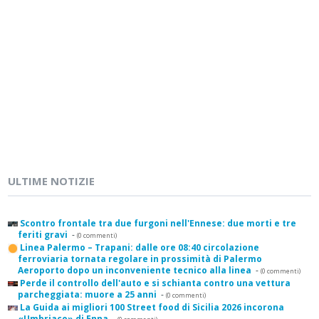
ULTIME NOTIZIE
Scontro frontale tra due furgoni nell'Ennese: due morti e tre
feriti gravi
-
(0 commenti)
Linea Palermo – Trapani: dalle ore 08:40 circolazione
ferroviaria tornata regolare in prossimità di Palermo
Aeroporto dopo un inconveniente tecnico alla linea
-
(0 commenti)
Perde il controllo dell'auto e si schianta contro una vettura
parcheggiata: muore a 25 anni
-
(0 commenti)
La Guida ai migliori 100 Street food di Sicilia 2026 incorona
«Umbriaco» di Enna
-