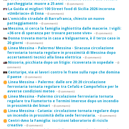
parcheggiata: muore a 25 anni
-
(0 commenti)
La Guida ai migliori 100 Street food di Sicilia 2026 incorona
«Umbriaco» di Enna
-
(0 commenti)
L'omicidio stradale di Barrafranca, chiesto un nuovo
patteggiamento
-
(0 commenti)
Messina, si cerca la famiglia inghiottita dalle macerie. I vigili:
«36 ore di speranza per trovare persone vive»
-
(0 commenti)
Donna trovata morta in casa a Valguarnera, è il terzo caso in
20 giorni
-
(0 commenti)
Linea Messina – Palermo/ Messina - Siracusa circolazione
ferroviaria tornata regolare in prossimità di Messina dopo
accertamenti tecnici alla linea elettrica
-
(0 commenti)
Nissoria, picchiata dopo un litigio: ricoverata in ospedale
-
(0
commenti)
Centuripe, via ai lavori contro le frane sulla rupe che domina
il paese
-
(0 commenti)
Linea Messina – Palermo: dalle ore 20:20 circolazione
ferroviaria tornata regolare tra Cefalù e Campofelice per le
avverse condizioni meteo
-
(0 commenti)
Linea Messina - Palermo circolazione ferroviaria tornata
regolare tra Fiumetorto e Termini Imerese dopo un incendio
in prossimità dei binari
-
(0 commenti)
Linea Messina - Catania: circolazione tornata regolare dopo
un incendio in prossimità della sede ferroviaria.
-
(0 commenti)
Centri-Amo la Famiglia: iscrizioni laboratorio di riciclo
creativo
-
(0 commenti)