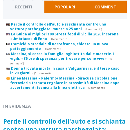
RECENTI
POPOLARI
COMMENTI
Perde il controllo dell'auto e si schianta contro una
vettura parcheggiata: muore a 25 anni
-
(0 commenti)
La Guida ai migliori 100 Street food di Sicilia 2026 incorona
«Umbriaco» di Enna
-
(0 commenti)
L'omicidio stradale di Barrafranca, chiesto un nuovo
patteggiamento
-
(0 commenti)
Messina, si cerca la famiglia inghiottita dalle macerie. I
vigili: «36 ore di speranza per trovare persone vive»
-
(0
commenti)
Donna trovata morta in casa a Valguarnera, è il terzo caso
in 20 giorni
-
(0 commenti)
Linea Messina – Palermo/ Messina - Siracusa circolazione
ferroviaria tornata regolare in prossimità di Messina dopo
accertamenti tecnici alla linea elettrica
-
(0 commenti)
IN EVIDENZA
Perde il controllo dell'auto e si schianta
contro una vettura parcheggiata: