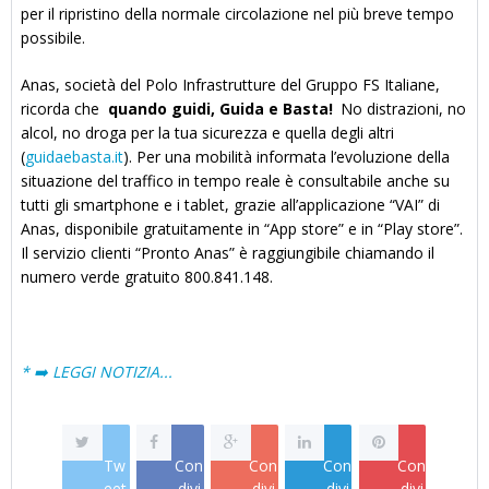
per il ripristino della normale circolazione nel più breve tempo
possibile.
Anas, società del Polo Infrastrutture del Gruppo FS Italiane,
ricorda che
quando guidi, Guida e Basta!
No distrazioni, no
alcol, no droga per la tua sicurezza e quella degli altri
(
guidaebasta.it
). Per una mobilità informata l’evoluzione della
situazione del traffico in tempo reale è consultabile anche su
tutti gli smartphone e i tablet, grazie all’applicazione “VAI” di
Anas, disponibile gratuitamente in “App store” e in “Play store”.
Il servizio clienti “Pronto Anas” è raggiungibile chiamando il
numero verde gratuito 800.841.148.
* ➡️ LEGGI NOTIZIA...
Tw
Con
Con
Con
Con
eet
divi
divi
divi
divi