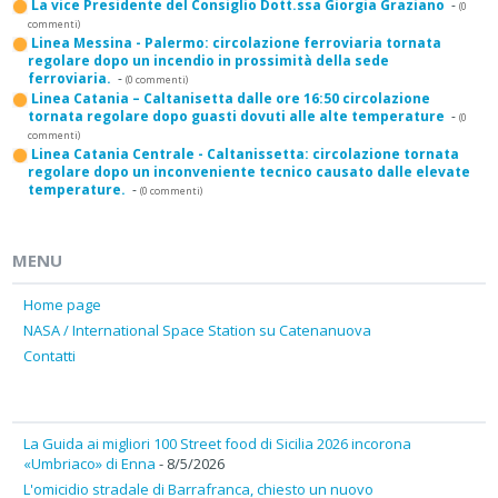
La vice Presidente del Consiglio Dott.ssa Giorgia Graziano
-
(0
commenti)
Linea Messina - Palermo: circolazione ferroviaria tornata
regolare dopo un incendio in prossimità della sede
ferroviaria.
-
(0 commenti)
Linea Catania – Caltanisetta dalle ore 16:50 circolazione
tornata regolare dopo guasti dovuti alle alte temperature
-
(0
commenti)
Linea Catania Centrale - Caltanissetta: circolazione tornata
regolare dopo un inconveniente tecnico causato dalle elevate
temperature.
-
(0 commenti)
MENU
Home page
NASA / International Space Station su Catenanuova
Contatti
La Guida ai migliori 100 Street food di Sicilia 2026 incorona
«Umbriaco» di Enna
- 8/5/2026
L'omicidio stradale di Barrafranca, chiesto un nuovo