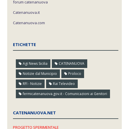
forum catenanuova
Catenanuova.it
Catenanuova.com
ETICHETTE
Agi News Sicilia
CATENANUOVA
Notizie dal Municipio
Proloco
RFI - Notizie
Rai Televideo
fermicatenanuova.gov.it - Comunicazioni ai Genitori
CATENANUOVA.NET
PROGETTO SPERIMENTALE