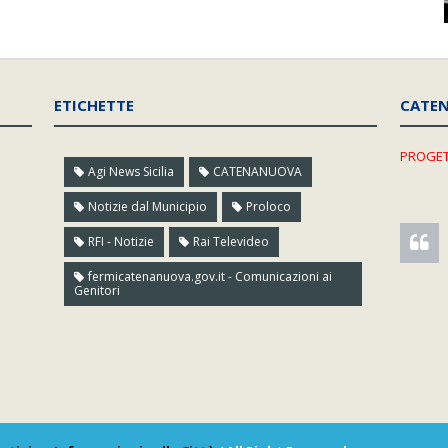
ETICHETTE
CATE
PROGET
Agi News Sicilia
CATENANUOVA
Notizie dal Municipio
Proloco
RFI - Notizie
Rai Televideo
fermicatenanuova.gov.it - Comunicazioni ai
Genitori