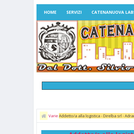
HOME
SERVIZI
CATENANUOVA LAB
Varie
Addetto/a alla logistica - Direlba srl - Adran