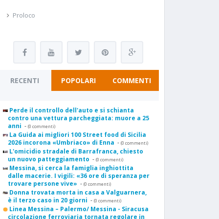
Proloco
RECENTI
POPOLARI
COMMENTI
Perde il controllo dell'auto e si schianta
contro una vettura parcheggiata: muore a 25
anni
-
(0 commenti)
La Guida ai migliori 100 Street food di Sicilia
2026 incorona «Umbriaco» di Enna
-
(0 commenti)
L'omicidio stradale di Barrafranca, chiesto
un nuovo patteggiamento
-
(0 commenti)
Messina, si cerca la famiglia inghiottita
dalle macerie. I vigili: «36 ore di speranza per
trovare persone vive»
-
(0 commenti)
Donna trovata morta in casa a Valguarnera,
è il terzo caso in 20 giorni
-
(0 commenti)
Linea Messina – Palermo/ Messina - Siracusa
circolazione ferroviaria tornata regolare in