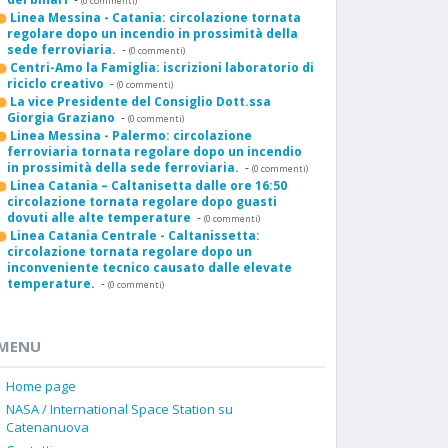
(0 commenti)
Linea Messina - Catania: circolazione tornata
regolare dopo un incendio in prossimità della
sede ferroviaria.
-
(0 commenti)
Centri-Amo la Famiglia: iscrizioni laboratorio di
riciclo creativo
-
(0 commenti)
La vice Presidente del Consiglio Dott.ssa
Giorgia Graziano
-
(0 commenti)
Linea Messina - Palermo: circolazione
ferroviaria tornata regolare dopo un incendio
in prossimità della sede ferroviaria.
-
(0 commenti)
Linea Catania – Caltanisetta dalle ore 16:50
circolazione tornata regolare dopo guasti
dovuti alle alte temperature
-
(0 commenti)
Linea Catania Centrale - Caltanissetta:
circolazione tornata regolare dopo un
inconveniente tecnico causato dalle elevate
temperature.
-
(0 commenti)
MENU
Home page
NASA / International Space Station su
Catenanuova