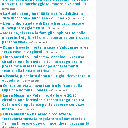
una vettura parcheggiata: muore a 25 anni
-
(0
commenti)
La Guida ai migliori 100 Street food di Sicilia
2026 incorona «Umbriaco» di Enna
-
(0 commenti)
L'omicidio stradale di Barrafranca, chiesto un
nuovo patteggiamento
-
(0 commenti)
Messina, si cerca la famiglia inghiottita dalle
macerie. I vigili: «36 ore di speranza per trovare
persone vive»
-
(0 commenti)
Donna trovata morta in casa a Valguarnera, è il
terzo caso in 20 giorni
-
(0 commenti)
Linea Messina – Palermo/ Messina - Siracusa
circolazione ferroviaria tornata regolare in
prossimità di Messina dopo accertamenti
tecnici alla linea elettrica
-
(0 commenti)
Nissoria, picchiata dopo un litigio: ricoverata in
ospedale
-
(0 commenti)
Centuripe, via ai lavori contro le frane sulla
rupe che domina il paese
-
(0 commenti)
Linea Messina – Palermo: dalle ore 20:20
circolazione ferroviaria tornata regolare tra
Cefalù e Campofelice per le avverse condizioni
meteo
-
(0 commenti)
Linea Messina - Palermo circolazione
ferroviaria tornata regolare tra Fiumetorto e
Termini Imerese dopo un incendio in prossimità
dei binari
-