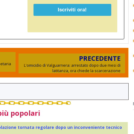
PRECEDENTE
ietaria
L'omicidio di Valguarnera: arrestato dopo due mesi di
latitanza, ora chiede la scarcerazione
più popolari
colazione tornata regolare dopo un inconveniente tecnico