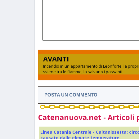
AVANTI
Incendio in un appartamento di Leonforte: la propr
sviene tra le fiamme, la salvano i passanti
POSTA UN COMMENTO
Catenanuova.net - Articoli 
Linea Catania Centrale - Caltanissetta: cir
causato dalle elevate temperature.