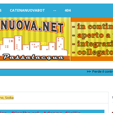
S
CATENANUOVABOT
--
404
>>
Perde il controllo dell
o, Sicilia