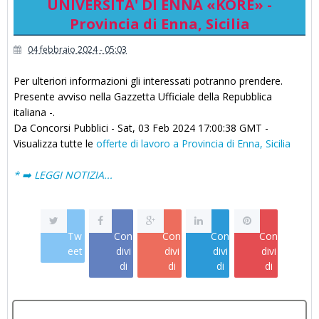
UNIVERSITA' DI ENNA «KORE» -
Provincia di Enna, Sicilia
04 febbraio 2024 - 05:03
Per ulteriori informazioni gli interessati potranno prendere.
Presente avviso nella Gazzetta Ufficiale della Repubblica
italiana -.
Da Concorsi Pubblici - Sat, 03 Feb 2024 17:00:38 GMT -
Visualizza tutte le
offerte di lavoro a Provincia di Enna, Sicilia
* ➡️ LEGGI NOTIZIA...
Tw
Con
Con
Con
Con
eet
divi
divi
divi
divi
di
di
di
di