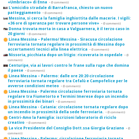
«Umbriaco» di Enna
-
(0 commenti)
L'omicidio stradale di Barrafranca, chiesto un nuovo
patteggiamento
-
(0 commenti)
Messina, si cerca la famiglia inghiottita dalle macerie. I vigili:
«36 ore di speranza per trovare persone vive»
-
(0 commenti)
Donna trovata morta in casa a Valguarnera, è il terzo caso in
20 giorni
-
(0 commenti)
Linea Messina – Palermo/ Messina - Siracusa circolazione
ferroviaria tornata regolare in prossimità di Messina dopo
accertamenti tecnici alla linea elettrica
-
(0 commenti)
Nissoria, picchiata dopo un litigio: ricoverata in ospedale
-
(0
commenti)
Centuripe, via ai lavori contro le frane sulla rupe che domina
il paese
-
(0 commenti)
Linea Messina – Palermo: dalle ore 20:20 circolazione
ferroviaria tornata regolare tra Cefalù e Campofelice per le
avverse condizioni meteo
-
(0 commenti)
Linea Messina - Palermo circolazione ferroviaria tornata
regolare tra Fiumetorto e Termini Imerese dopo un incendio
in prossimità dei binari
-
(0 commenti)
Linea Messina - Catania: circolazione tornata regolare dopo
un incendio in prossimità della sede ferroviaria.
-
(0 commenti)
Centri-Amo la Famiglia: iscrizioni laboratorio di riciclo
creativo
-
(0 commenti)
La vice Presidente del Consiglio Dott.ssa Giorgia Graziano
-
(0
commenti)
Linea Messina - Palermo: circolazione ferroviaria tornata