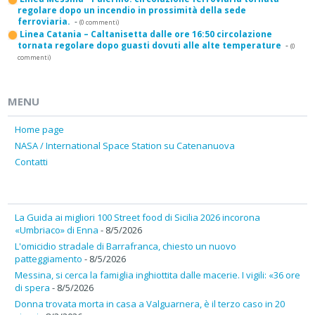
regolare dopo un incendio in prossimità della sede
ferroviaria.
-
(0 commenti)
Linea Catania – Caltanisetta dalle ore 16:50 circolazione
tornata regolare dopo guasti dovuti alle alte temperature
-
(0
commenti)
MENU
Home page
NASA / International Space Station su Catenanuova
Contatti
La Guida ai migliori 100 Street food di Sicilia 2026 incorona
«Umbriaco» di Enna
- 8/5/2026
L'omicidio stradale di Barrafranca, chiesto un nuovo
patteggiamento
- 8/5/2026
Messina, si cerca la famiglia inghiottita dalle macerie. I vigili: «36 ore
di spera
- 8/5/2026
Donna trovata morta in casa a Valguarnera, è il terzo caso in 20