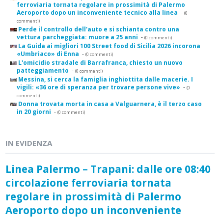
ferroviaria tornata regolare in prossimità di Palermo
Aeroporto dopo un inconveniente tecnico alla linea
-
(0
commenti)
Perde il controllo dell'auto e si schianta contro una
vettura parcheggiata: muore a 25 anni
-
(0 commenti)
La Guida ai migliori 100 Street food di Sicilia 2026 incorona
«Umbriaco» di Enna
-
(0 commenti)
L'omicidio stradale di Barrafranca, chiesto un nuovo
patteggiamento
-
(0 commenti)
Messina, si cerca la famiglia inghiottita dalle macerie. I
vigili: «36 ore di speranza per trovare persone vive»
-
(0
commenti)
Donna trovata morta in casa a Valguarnera, è il terzo caso
in 20 giorni
-
(0 commenti)
IN EVIDENZA
Linea Palermo – Trapani: dalle ore 08:40
circolazione ferroviaria tornata
regolare in prossimità di Palermo
Aeroporto dopo un inconveniente