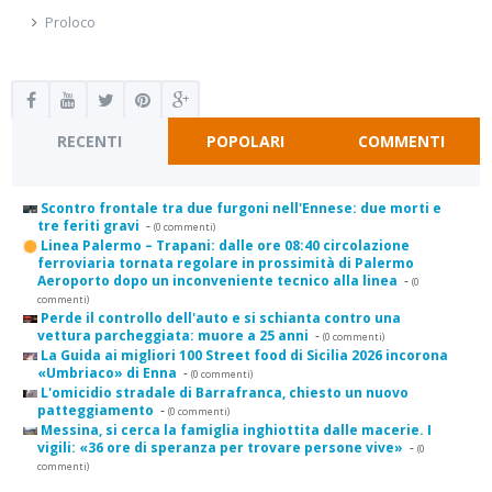
Proloco
RECENTI
POPOLARI
COMMENTI
Scontro frontale tra due furgoni nell'Ennese: due morti e
tre feriti gravi
-
(0 commenti)
Linea Palermo – Trapani: dalle ore 08:40 circolazione
ferroviaria tornata regolare in prossimità di Palermo
Aeroporto dopo un inconveniente tecnico alla linea
-
(0
commenti)
Perde il controllo dell'auto e si schianta contro una
vettura parcheggiata: muore a 25 anni
-
(0 commenti)
La Guida ai migliori 100 Street food di Sicilia 2026 incorona
«Umbriaco» di Enna
-
(0 commenti)
L'omicidio stradale di Barrafranca, chiesto un nuovo
patteggiamento
-
(0 commenti)
Messina, si cerca la famiglia inghiottita dalle macerie. I
vigili: «36 ore di speranza per trovare persone vive»
-
(0
commenti)