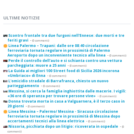
ULTIME NOTIZIE
Scontro frontale tra due furgoni nell'Ennese: due morti e tre
feriti gravi
-
(0 commenti)
Linea Palermo – Trapani: dalle ore 08:40 circolazione
ferroviaria tornata regolare in prossimità di Palermo
Aeroporto dopo un inconveniente tecnico alla linea
-
(0 commenti)
Perde il controllo dell'auto e si schianta contro una vettura
parcheggiata: muore a 25 anni
-
(0 commenti)
La Guida ai migliori 100 Street food di Sicilia 2026 incorona
«Umbriaco» di Enna
-
(0 commenti)
L'omicidio stradale di Barrafranca, chiesto un nuovo
patteggiamento
-
(0 commenti)
Messina, si cerca la famiglia inghiottita dalle macerie. I vigili:
«36 ore di speranza per trovare persone vive»
-
(0 commenti)
Donna trovata morta in casa a Valguarnera, è il terzo caso in
20 giorni
-
(0 commenti)
Linea Messina – Palermo/ Messina - Siracusa circolazione
ferroviaria tornata regolare in prossimità di Messina dopo
accertamenti tecnici alla linea elettrica
-
(0 commenti)
Nissoria, picchiata dopo un litigio: ricoverata in ospedale
-
(0
commenti)