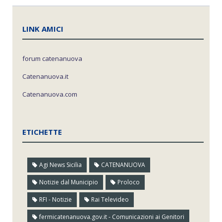
LINK AMICI
forum catenanuova
Catenanuova.it
Catenanuova.com
ETICHETTE
Agi News Sicilia
CATENANUOVA
Notizie dal Municipio
Proloco
RFI - Notizie
Rai Televideo
fermicatenanuova.gov.it - Comunicazioni ai Genitori