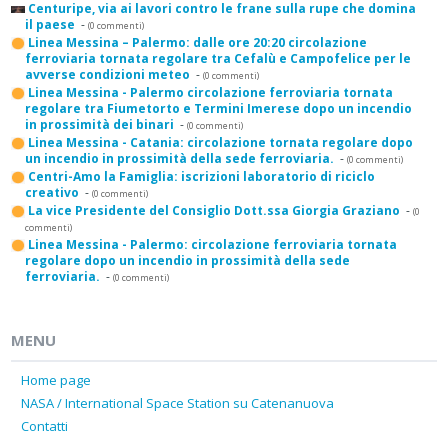
Centuripe, via ai lavori contro le frane sulla rupe che domina
il paese
-
(0 commenti)
Linea Messina – Palermo: dalle ore 20:20 circolazione
ferroviaria tornata regolare tra Cefalù e Campofelice per le
avverse condizioni meteo
-
(0 commenti)
Linea Messina - Palermo circolazione ferroviaria tornata
regolare tra Fiumetorto e Termini Imerese dopo un incendio
in prossimità dei binari
-
(0 commenti)
Linea Messina - Catania: circolazione tornata regolare dopo
un incendio in prossimità della sede ferroviaria.
-
(0 commenti)
Centri-Amo la Famiglia: iscrizioni laboratorio di riciclo
creativo
-
(0 commenti)
La vice Presidente del Consiglio Dott.ssa Giorgia Graziano
-
(0
commenti)
Linea Messina - Palermo: circolazione ferroviaria tornata
regolare dopo un incendio in prossimità della sede
ferroviaria.
-
(0 commenti)
MENU
Home page
NASA / International Space Station su Catenanuova
Contatti