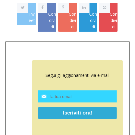
Tw
Con
Con
Con
Con
eet
divi
divi
divi
divi
di
di
di
di
Segui gli aggionamenti via e-mail