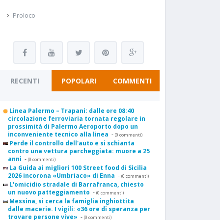
Proloco
RECENTI
POPOLARI
COMMENTI
Linea Palermo – Trapani: dalle ore 08:40
circolazione ferroviaria tornata regolare in
prossimità di Palermo Aeroporto dopo un
inconveniente tecnico alla linea
-
(0 commenti)
Perde il controllo dell'auto e si schianta
contro una vettura parcheggiata: muore a 25
anni
-
(0 commenti)
La Guida ai migliori 100 Street food di Sicilia
2026 incorona «Umbriaco» di Enna
-
(0 commenti)
L'omicidio stradale di Barrafranca, chiesto
un nuovo patteggiamento
-
(0 commenti)
Messina, si cerca la famiglia inghiottita
dalle macerie. I vigili: «36 ore di speranza per
trovare persone vive»
-
(0 commenti)