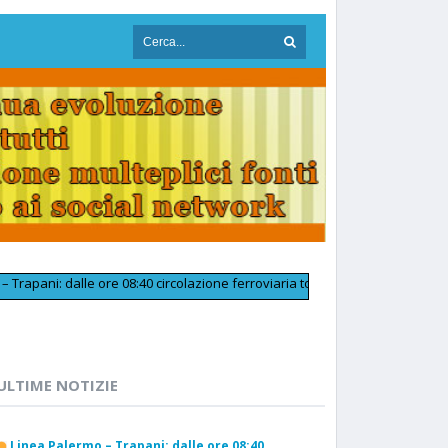
ni: dalle ore 08:40 circolazione ferroviaria tornata regolare in prossimità
ULTIME NOTIZIE
Linea Palermo – Trapani: dalle ore 08:40