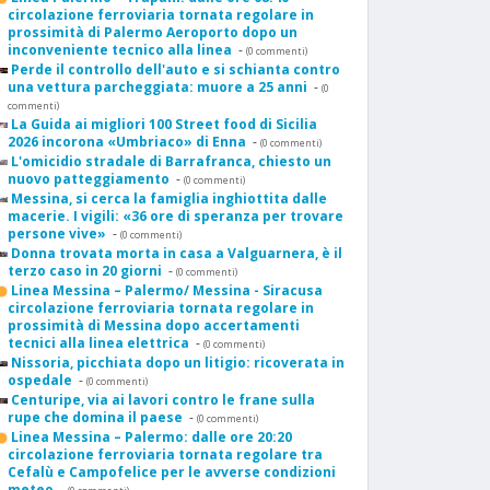
circolazione ferroviaria tornata regolare in
prossimità di Palermo Aeroporto dopo un
inconveniente tecnico alla linea
-
(0 commenti)
Perde il controllo dell'auto e si schianta contro
una vettura parcheggiata: muore a 25 anni
-
(0
commenti)
La Guida ai migliori 100 Street food di Sicilia
2026 incorona «Umbriaco» di Enna
-
(0 commenti)
L'omicidio stradale di Barrafranca, chiesto un
nuovo patteggiamento
-
(0 commenti)
Messina, si cerca la famiglia inghiottita dalle
macerie. I vigili: «36 ore di speranza per trovare
persone vive»
-
(0 commenti)
Donna trovata morta in casa a Valguarnera, è il
terzo caso in 20 giorni
-
(0 commenti)
Linea Messina – Palermo/ Messina - Siracusa
circolazione ferroviaria tornata regolare in
prossimità di Messina dopo accertamenti
tecnici alla linea elettrica
-
(0 commenti)
Nissoria, picchiata dopo un litigio: ricoverata in
ospedale
-
(0 commenti)
Centuripe, via ai lavori contro le frane sulla
rupe che domina il paese
-
(0 commenti)
Linea Messina – Palermo: dalle ore 20:20
circolazione ferroviaria tornata regolare tra
Cefalù e Campofelice per le avverse condizioni
meteo
-