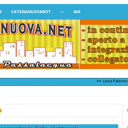
S
CATENANUOVABOT
--
404
>>
Linea Palermo – Trapa
li