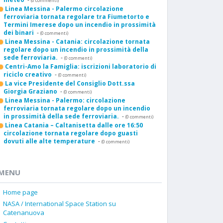
(0 commenti)
Linea Messina - Palermo circolazione
ferroviaria tornata regolare tra Fiumetorto e
Termini Imerese dopo un incendio in prossimità
dei binari
-
(0 commenti)
Linea Messina - Catania: circolazione tornata
regolare dopo un incendio in prossimità della
sede ferroviaria.
-
(0 commenti)
Centri-Amo la Famiglia: iscrizioni laboratorio di
riciclo creativo
-
(0 commenti)
La vice Presidente del Consiglio Dott.ssa
Giorgia Graziano
-
(0 commenti)
Linea Messina - Palermo: circolazione
ferroviaria tornata regolare dopo un incendio
in prossimità della sede ferroviaria.
-
(0 commenti)
Linea Catania – Caltanisetta dalle ore 16:50
circolazione tornata regolare dopo guasti
dovuti alle alte temperature
-
(0 commenti)
MENU
Home page
NASA / International Space Station su
Catenanuova