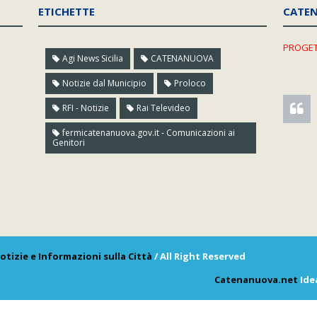
ETICHETTE
CATE
PROGET
Agi News Sicilia
CATENANUOVA
Notizie dal Municipio
Proloco
RFI - Notizie
Rai Televideo
fermicatenanuova.gov.it - Comunicazioni ai
Genitori
otizie e Informazioni sulla Città
/ All Right Reserved
Catenanuova.net
Ide