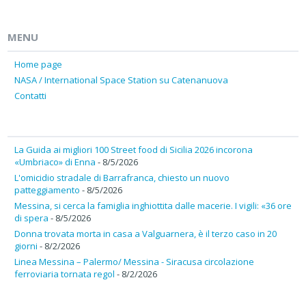
MENU
Home page
NASA / International Space Station su Catenanuova
Contatti
La Guida ai migliori 100 Street food di Sicilia 2026 incorona
«Umbriaco» di Enna
- 8/5/2026
L'omicidio stradale di Barrafranca, chiesto un nuovo
patteggiamento
- 8/5/2026
Messina, si cerca la famiglia inghiottita dalle macerie. I vigili: «36 ore
di spera
- 8/5/2026
Donna trovata morta in casa a Valguarnera, è il terzo caso in 20
giorni
- 8/2/2026
Linea Messina – Palermo/ Messina - Siracusa circolazione
ferroviaria tornata regol
- 8/2/2026