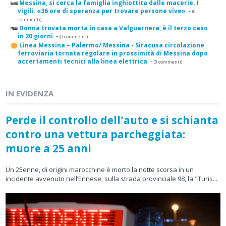
Messina, si cerca la famiglia inghiottita dalle macerie. I
vigili: «36 ore di speranza per trovare persone vive»
-
(0
commenti)
Donna trovata morta in casa a Valguarnera, è il terzo caso
in 20 giorni
-
(0 commenti)
Linea Messina – Palermo/ Messina - Siracusa circolazione
ferroviaria tornata regolare in prossimità di Messina dopo
accertamenti tecnici alla linea elettrica
-
(0 commenti)
IN EVIDENZA
Perde il controllo dell'auto e si schianta
contro una vettura parcheggiata:
muore a 25 anni
Un 25enne, di origini marocchine è morto la notte scorsa in un
incidente avvenuto nell’Ennese, sulla strada provinciale 98, la "Turis...