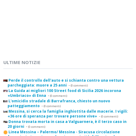
ULTIME NOTIZIE
Perde il controllo dell'auto e si schianta contro una vettura
parcheggiata: muore a 25 anni
-
(0 commenti)
La Guida ai migliori 100 Street food di Sicilia 2026 incorona
«Umbriaco» di Enna
-
(0 commenti)
L'omicidio stradale di Barrafranca, chiesto un nuovo
patteggiamento
-
(0 commenti)
Messina, si cerca la famiglia inghiottita dalle macerie. I vigili:
«36 ore di speranza per trovare persone vive»
-
(0 commenti)
Donna trovata morta in casa a Valguarnera, è il terzo caso in
20 giorni
-
(0 commenti)
Linea Messina – Palermo/ Messina - Siracusa circolazione