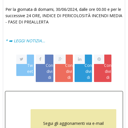
Per la giornata di domami, 30/06/2024, dalle ore 00.00 e per le
successive 24 ORE, INDICE DI PERICOLOSITÀ INCENDI MEDIA
- FASE DI PREALLERTA
* ➡️ LEGGI NOTIZIA...
Tw
Con
Con
Con
Con
eet
divi
divi
divi
divi
di
di
di
di
Segui gli aggionamenti via e-mail