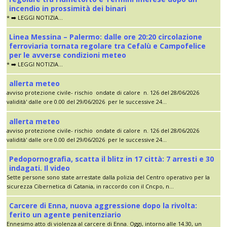
incendio in prossimità dei binari
* ➡️ LEGGI NOTIZIA...
Linea Messina – Palermo: dalle ore 20:20 circolazione
ferroviaria tornata regolare tra Cefalù e Campofelice
per le avverse condizioni meteo
* ➡️ LEGGI NOTIZIA...
allerta meteo
avviso protezione civile- rischio ondate di calore n. 126 del 28/06/2026
validità' dalle ore 0.00 del 29/06/2026 per le successive 24...
allerta meteo
avviso protezione civile- rischio ondate di calore n. 126 del 28/06/2026
validità' dalle ore 0.00 del 29/06/2026 per le successive 24...
Pedopornografia, scatta il blitz in 17 città: 7 arresti e 30
indagati. Il video
Sette persone sono state arrestate dalla polizia del Centro operativo per la
sicurezza Cibernetica di Catania, in raccordo con il Cncpo, n...
Carcere di Enna, nuova aggressione dopo la rivolta:
ferito un agente penitenziario
Ennesimo atto di violenza al carcere di Enna. Oggi, intorno alle 14.30, un