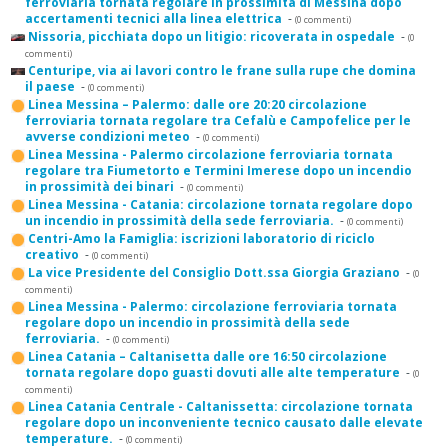
ferroviaria tornata regolare in prossimità di Messina dopo
accertamenti tecnici alla linea elettrica
-
(0 commenti)
Nissoria, picchiata dopo un litigio: ricoverata in ospedale
-
(0
commenti)
Centuripe, via ai lavori contro le frane sulla rupe che domina
il paese
-
(0 commenti)
Linea Messina – Palermo: dalle ore 20:20 circolazione
ferroviaria tornata regolare tra Cefalù e Campofelice per le
avverse condizioni meteo
-
(0 commenti)
Linea Messina - Palermo circolazione ferroviaria tornata
regolare tra Fiumetorto e Termini Imerese dopo un incendio
in prossimità dei binari
-
(0 commenti)
Linea Messina - Catania: circolazione tornata regolare dopo
un incendio in prossimità della sede ferroviaria.
-
(0 commenti)
Centri-Amo la Famiglia: iscrizioni laboratorio di riciclo
creativo
-
(0 commenti)
La vice Presidente del Consiglio Dott.ssa Giorgia Graziano
-
(0
commenti)
Linea Messina - Palermo: circolazione ferroviaria tornata
regolare dopo un incendio in prossimità della sede
ferroviaria.
-
(0 commenti)
Linea Catania – Caltanisetta dalle ore 16:50 circolazione
tornata regolare dopo guasti dovuti alle alte temperature
-
(0
commenti)
Linea Catania Centrale - Caltanissetta: circolazione tornata
regolare dopo un inconveniente tecnico causato dalle elevate
temperature.
-
(0 commenti)