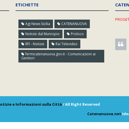
ETICHETTE
CATE
PROGET
Agi News Sicilia
CATENANUOVA
Notizie dal Municipio
Proloco
RFI - Notizie
Rai Televideo
fermicatenanuova.gov.it - Comunicazioni ai
Genitori
otizie e Informazioni sulla Città
/ All Right Reserved
Catenanuova.net
Ide