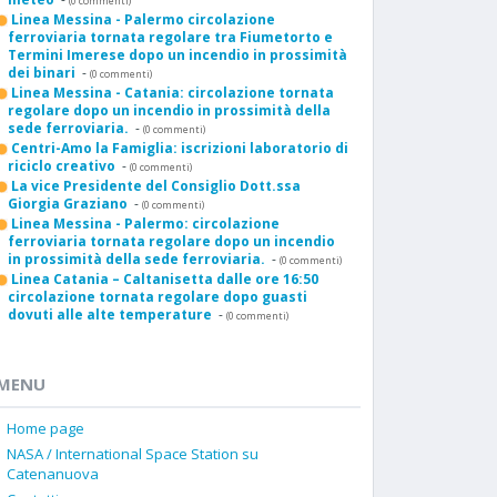
(0 commenti)
Linea Messina - Palermo circolazione
ferroviaria tornata regolare tra Fiumetorto e
Termini Imerese dopo un incendio in prossimità
dei binari
-
(0 commenti)
Linea Messina - Catania: circolazione tornata
regolare dopo un incendio in prossimità della
sede ferroviaria.
-
(0 commenti)
Centri-Amo la Famiglia: iscrizioni laboratorio di
riciclo creativo
-
(0 commenti)
La vice Presidente del Consiglio Dott.ssa
Giorgia Graziano
-
(0 commenti)
Linea Messina - Palermo: circolazione
ferroviaria tornata regolare dopo un incendio
in prossimità della sede ferroviaria.
-
(0 commenti)
Linea Catania – Caltanisetta dalle ore 16:50
circolazione tornata regolare dopo guasti
dovuti alle alte temperature
-
(0 commenti)
MENU
Home page
NASA / International Space Station su
Catenanuova