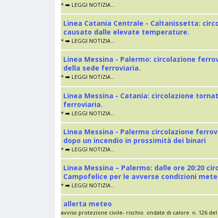
* ➡️ LEGGI NOTIZIA...
Linea Catania Centrale - Caltanissetta: cir
causato dalle elevate temperature.
* ➡️ LEGGI NOTIZIA...
Linea Messina - Palermo: circolazione ferro
della sede ferroviaria.
* ➡️ LEGGI NOTIZIA...
Linea Messina - Catania: circolazione torna
ferroviaria.
* ➡️ LEGGI NOTIZIA...
Linea Messina - Palermo circolazione ferrov
dopo un incendio in prossimità dei binari
* ➡️ LEGGI NOTIZIA...
Linea Messina – Palermo: dalle ore 20:20 cir
Campofelice per le avverse condizioni met
* ➡️ LEGGI NOTIZIA...
allerta meteo
avviso protezione civile- rischio ondate di calore n. 126 del 