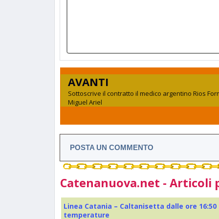
AVANTI
Sottoscrive il contratto il medico argentino Rios For
Miguel Ariel
POSTA UN COMMENTO
Catenanuova.net - Articoli 
Linea Catania – Caltanisetta dalle ore 16:50
temperature