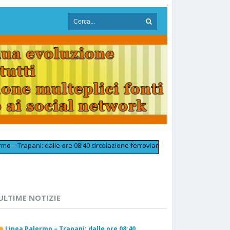
pani: dalle ore 08:40 circolazione ferroviaria tornata regolare in prossimi
ULTIME NOTIZIE
Linea Palermo – Trapani: dalle ore 08:40