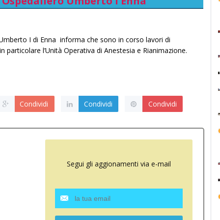
o Ospedaliero Umberto I Enna
 Umberto I di Enna informa che sono in corso lavori di
 in particolare l’Unità Operativa di Anestesia e Rianimazione.
Condividi
Condividi
Condividi
Segui gli aggionamenti via e-mail