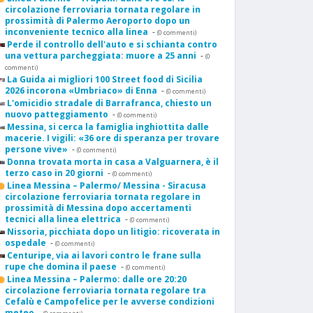
circolazione ferroviaria tornata regolare in
prossimità di Palermo Aeroporto dopo un
inconveniente tecnico alla linea
-
(0 commenti)
Perde il controllo dell'auto e si schianta contro
una vettura parcheggiata: muore a 25 anni
-
(0
commenti)
La Guida ai migliori 100 Street food di Sicilia
2026 incorona «Umbriaco» di Enna
-
(0 commenti)
L'omicidio stradale di Barrafranca, chiesto un
nuovo patteggiamento
-
(0 commenti)
Messina, si cerca la famiglia inghiottita dalle
macerie. I vigili: «36 ore di speranza per trovare
persone vive»
-
(0 commenti)
Donna trovata morta in casa a Valguarnera, è il
terzo caso in 20 giorni
-
(0 commenti)
Linea Messina – Palermo/ Messina - Siracusa
circolazione ferroviaria tornata regolare in
prossimità di Messina dopo accertamenti
tecnici alla linea elettrica
-
(0 commenti)
Nissoria, picchiata dopo un litigio: ricoverata in
ospedale
-
(0 commenti)
Centuripe, via ai lavori contro le frane sulla
rupe che domina il paese
-
(0 commenti)
Linea Messina – Palermo: dalle ore 20:20
circolazione ferroviaria tornata regolare tra
Cefalù e Campofelice per le avverse condizioni
meteo
-