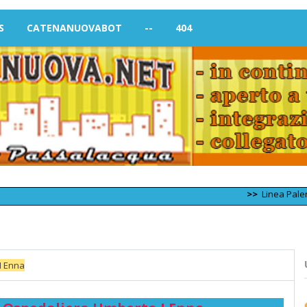
S
CATENANUOVABOT
--
404
>>
Linea Palermo – Tra
I Enna