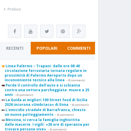
Proloco
RECENTI
POPOLARI
COMMENTI
Linea Palermo – Trapani: dalle ore 08:40
circolazione ferroviaria tornata regolare in
prossimità di Palermo Aeroporto dopo un
inconveniente tecnico alla linea
-
(0 commenti)
Perde il controllo dell'auto e si schianta
contro una vettura parcheggiata: muore a 25
anni
-
(0 commenti)
La Guida ai migliori 100 Street food di Sicilia
2026 incorona «Umbriaco» di Enna
-
(0 commenti)
L'omicidio stradale di Barrafranca, chiesto
un nuovo patteggiamento
-
(0 commenti)
Messina, si cerca la famiglia inghiottita
dalle macerie. I vigili: «36 ore di speranza per
trovare persone vive»
-
(0 commenti)