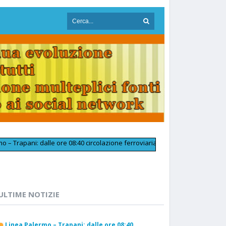
ni: dalle ore 08:40 circolazione ferroviaria tornata regolare in prossimit
ULTIME NOTIZIE
Linea Palermo – Trapani: dalle ore 08:40