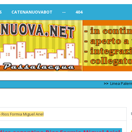
S
CATENANUOVABOT
--
404
>>
Linea Palermo – Trapa
o Rios Formia Miguel Ariel