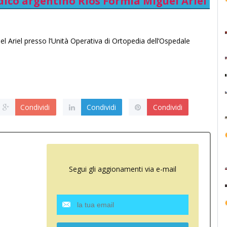
edico argentino Rios Formia Miguel Ariel
el Ariel presso l’Unità Operativa di Ortopedia dell’Ospedale
Condividi
Condividi
Condividi
Segui gli aggionamenti via e-mail