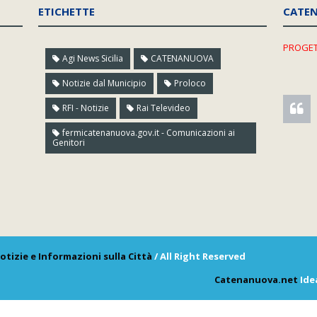
ETICHETTE
CATE
PROGET
Agi News Sicilia
CATENANUOVA
Notizie dal Municipio
Proloco
RFI - Notizie
Rai Televideo
fermicatenanuova.gov.it - Comunicazioni ai
Genitori
otizie e Informazioni sulla Città
/ All Right Reserved
Catenanuova.net
Ide