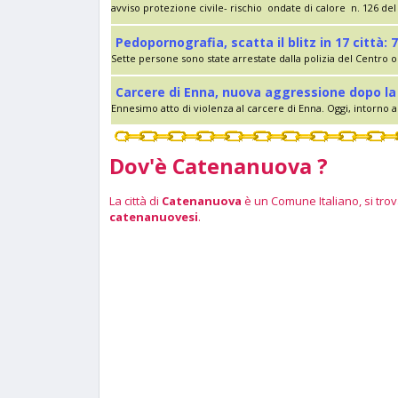
avviso protezione civile- rischio ondate di calore n. 126 del 
Pedopornografia, scatta il blitz in 17 città: 7
Sette persone sono state arrestate dalla polizia del Centro op
Carcere di Enna, nuova aggressione dopo la 
Ennesimo atto di violenza al carcere di Enna. Oggi, intorno al
Dov'è Catenanuova ?
La città di
Catenanuova
è un Comune Italiano, si trova
catenanuovesi
.