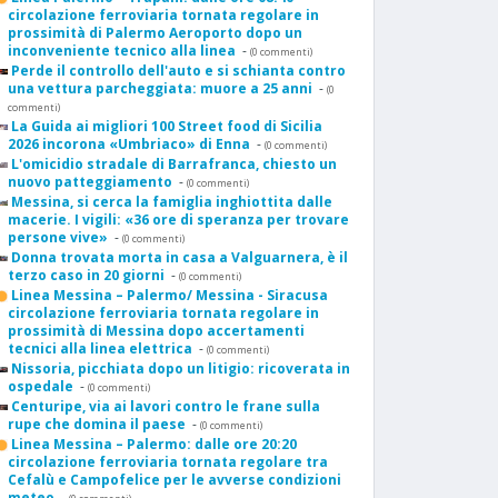
circolazione ferroviaria tornata regolare in
prossimità di Palermo Aeroporto dopo un
inconveniente tecnico alla linea
-
(0 commenti)
Perde il controllo dell'auto e si schianta contro
una vettura parcheggiata: muore a 25 anni
-
(0
commenti)
La Guida ai migliori 100 Street food di Sicilia
2026 incorona «Umbriaco» di Enna
-
(0 commenti)
L'omicidio stradale di Barrafranca, chiesto un
nuovo patteggiamento
-
(0 commenti)
Messina, si cerca la famiglia inghiottita dalle
macerie. I vigili: «36 ore di speranza per trovare
persone vive»
-
(0 commenti)
Donna trovata morta in casa a Valguarnera, è il
terzo caso in 20 giorni
-
(0 commenti)
Linea Messina – Palermo/ Messina - Siracusa
circolazione ferroviaria tornata regolare in
prossimità di Messina dopo accertamenti
tecnici alla linea elettrica
-
(0 commenti)
Nissoria, picchiata dopo un litigio: ricoverata in
ospedale
-
(0 commenti)
Centuripe, via ai lavori contro le frane sulla
rupe che domina il paese
-
(0 commenti)
Linea Messina – Palermo: dalle ore 20:20
circolazione ferroviaria tornata regolare tra
Cefalù e Campofelice per le avverse condizioni
meteo
-