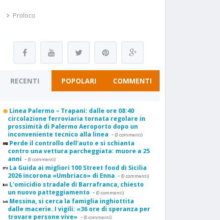
Proloco
RECENTI
POPOLARI
COMMENTI
Linea Palermo – Trapani: dalle ore 08:40
circolazione ferroviaria tornata regolare in
prossimità di Palermo Aeroporto dopo un
inconveniente tecnico alla linea
-
(0 commenti)
Perde il controllo dell'auto e si schianta
contro una vettura parcheggiata: muore a 25
anni
-
(0 commenti)
La Guida ai migliori 100 Street food di Sicilia
2026 incorona «Umbriaco» di Enna
-
(0 commenti)
L'omicidio stradale di Barrafranca, chiesto
un nuovo patteggiamento
-
(0 commenti)
Messina, si cerca la famiglia inghiottita
dalle macerie. I vigili: «36 ore di speranza per
trovare persone vive»
-
(0 commenti)