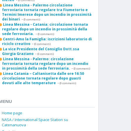
(0 commenti)
Linea Messina - Palermo circolazione
ferroviaria tornata regolare tra Fiumetorto e
Termini Imerese dopo un incendio in prossimità
dei binari
-
(0 commenti)
Linea Messina - Catania: circolazione tornata
regolare dopo un incendio in prossimità della
sede ferroviaria.
-
(0 commenti)
Centri-Amo la Famiglia: iscrizioni laboratorio di
riciclo creativo
-
(0 commenti)
La vice Presidente del Consiglio Dott.ssa
Giorgia Graziano
-
(0 commenti)
Linea Messina - Palermo: circolazione
ferroviaria tornata regolare dopo un incendio
in prossimità della sede ferroviaria.
-
(0 commenti)
Linea Catania – Caltanisetta dalle ore 16:50
circolazione tornata regolare dopo guasti
dovuti alle alte temperature
-
(0 commenti)
MENU
Home page
NASA / International Space Station su
Catenanuova