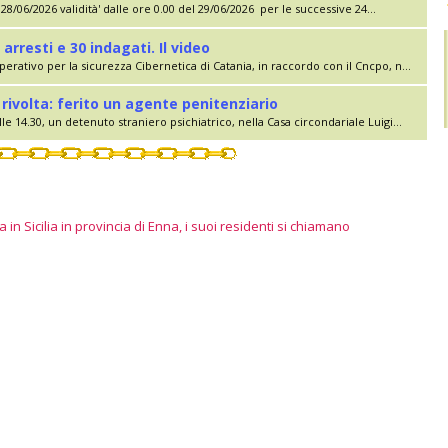
28/06/2026 validità' dalle ore 0.00 del 29/06/2026 per le successive 24...
 arresti e 30 indagati. Il video
erativo per la sicurezza Cibernetica di Catania, in raccordo con il Cncpo, n...
rivolta: ferito un agente penitenziario
le 14.30, un detenuto straniero psichiatrico, nella Casa circondariale Luigi...
 in Sicilia in provincia di Enna, i suoi residenti si chiamano