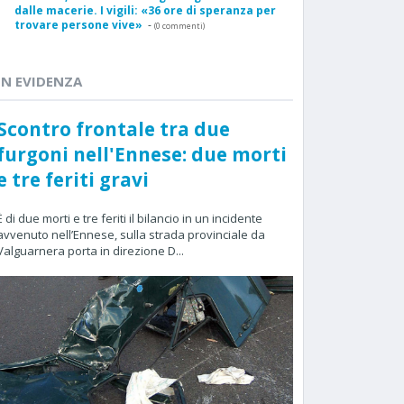
dalle macerie. I vigili: «36 ore di speranza per
trovare persone vive»
-
(0 commenti)
IN EVIDENZA
Scontro frontale tra due
furgoni nell'Ennese: due morti
e tre feriti gravi
È di due morti e tre feriti il bilancio in un incidente
avvenuto nell’Ennese, sulla strada provinciale da
Valguarnera porta in direzione D...