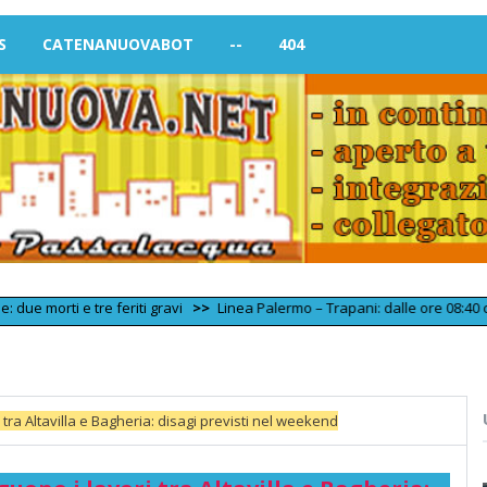
S
CATENANUOVABOT
--
404
e tre feriti gravi
>>
Linea Palermo – Trapani: dalle ore 08:40 circolazion
tra Altavilla e Bagheria: disagi previsti nel weekend