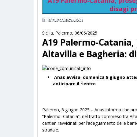
A19 Palermo-Catania, prosegu
disagi p
07 giugno 2025 - 05:57
Sicilia
,
Palermo
,
06/06/2025
A19 Palermo-Catania, 
Altavilla e Bagheria: d
Anas avvisa: domenica 8 giugno attese
anticipare il rientro
Palermo, 6 giugno 2025 – Anas informa che pros
“Palermo–Catania”, nel tratto compreso tra Altav
cantieri ravvicinati per l’adeguamento delle barri
stradale.