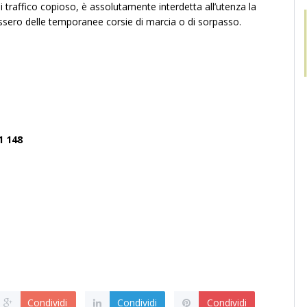
di traffico copioso, è assolutamente interdetta all’utenza la
ossero delle temporanee corsie di marcia o di sorpasso.
1 148
Condividi
Condividi
Condividi