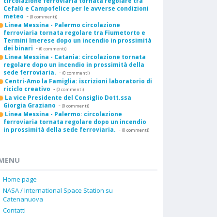
circolazione ferroviaria tornata regolare tra
Cefalù e Campofelice per le avverse condizioni
meteo
-
(0 commenti)
Linea Messina - Palermo circolazione
ferroviaria tornata regolare tra Fiumetorto e
Termini Imerese dopo un incendio in prossimità
dei binari
-
(0 commenti)
Linea Messina - Catania: circolazione tornata
regolare dopo un incendio in prossimità della
sede ferroviaria.
-
(0 commenti)
Centri-Amo la Famiglia: iscrizioni laboratorio di
riciclo creativo
-
(0 commenti)
La vice Presidente del Consiglio Dott.ssa
Giorgia Graziano
-
(0 commenti)
Linea Messina - Palermo: circolazione
ferroviaria tornata regolare dopo un incendio
in prossimità della sede ferroviaria.
-
(0 commenti)
MENU
Home page
NASA / International Space Station su
Catenanuova
Contatti