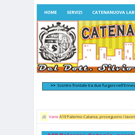
HOME
SERVIZI
CATENANUOVA LAB
>>
Scontro frontale tra due furgoni nell'Ennese: due morti 
Varie
A19 Palermo-Catania, proseguono i lavori 