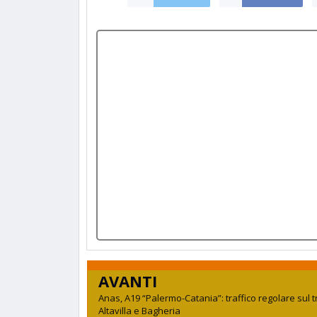
AVANTI
Anas, A19 “Palermo-Catania”: traffico regolare sul t
Altavilla e Bagheria