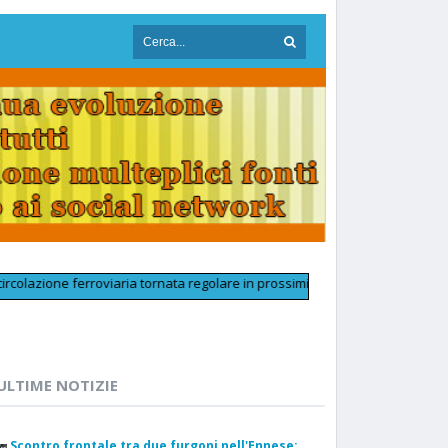
e ferroviaria tornata regolare in prossimità di Palermo Aeroporto dopo un 
ULTIME NOTIZIE
Scontro frontale tra due furgoni nell'Ennese: