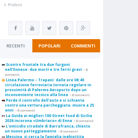
Proloco
RECENTI
POPOLARI
COMMENTI
Scontro frontale tra due furgoni
nell'Ennese: due morti e tre feriti gravi
-
(0
commenti)
Linea Palermo – Trapani: dalle ore 08:40
circolazione ferroviaria tornata regolare in
prossimità di Palermo Aeroporto dopo un
inconveniente tecnico alla linea
-
(0 commenti)
Perde il controllo dell'auto e si schianta
contro una vettura parcheggiata: muore a 25
anni
-
(0 commenti)
La Guida ai migliori 100 Street food di Sicilia
2026 incorona «Umbriaco» di Enna
-
(0 commenti)
L'omicidio stradale di Barrafranca, chiesto
un nuovo patteggiamento
-
(0 commenti)
Messina, si cerca la famiglia inghiottita