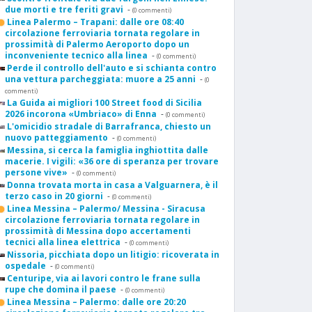
due morti e tre feriti gravi
-
(0 commenti)
Linea Palermo – Trapani: dalle ore 08:40
circolazione ferroviaria tornata regolare in
prossimità di Palermo Aeroporto dopo un
inconveniente tecnico alla linea
-
(0 commenti)
Perde il controllo dell'auto e si schianta contro
una vettura parcheggiata: muore a 25 anni
-
(0
commenti)
La Guida ai migliori 100 Street food di Sicilia
2026 incorona «Umbriaco» di Enna
-
(0 commenti)
L'omicidio stradale di Barrafranca, chiesto un
nuovo patteggiamento
-
(0 commenti)
Messina, si cerca la famiglia inghiottita dalle
macerie. I vigili: «36 ore di speranza per trovare
persone vive»
-
(0 commenti)
Donna trovata morta in casa a Valguarnera, è il
terzo caso in 20 giorni
-
(0 commenti)
Linea Messina – Palermo/ Messina - Siracusa
circolazione ferroviaria tornata regolare in
prossimità di Messina dopo accertamenti
tecnici alla linea elettrica
-
(0 commenti)
Nissoria, picchiata dopo un litigio: ricoverata in
ospedale
-
(0 commenti)
Centuripe, via ai lavori contro le frane sulla
rupe che domina il paese
-
(0 commenti)
Linea Messina – Palermo: dalle ore 20:20