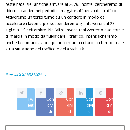
feste natalizie, anziché arrivare al 2026. Inoltre, cercheremo di
ridurre i cantieri nei periodi di maggior affluenza del traffico.
Attiveremo un terzo turno su un cantiere in modo da
accelerare i lavori e poi sospenderemo gli interventi dal 28
luglio al 10 settembre. Nell’altro invece realizzeremo due corsie
di marcia in modo da fluidificare il traffico. Intensificheremo
anche la comunicazione per informare i cittadini in tempo reale
sulla situazione del traffico e della viabilità”.
* ➡️ LEGGI NOTIZIA...
Tw
Con
Con
Con
Con
eet
divi
divi
divi
divi
di
di
di
di