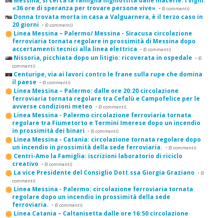
Messina, si cerca la famiglia inghiottita dalle macerie. I vigili:
«36 ore di speranza per trovare persone vive»
-
(0 commenti)
Donna trovata morta in casa a Valguarnera, è il terzo caso in
20 giorni
-
(0 commenti)
Linea Messina – Palermo/ Messina - Siracusa circolazione
ferroviaria tornata regolare in prossimità di Messina dopo
accertamenti tecnici alla linea elettrica
-
(0 commenti)
Nissoria, picchiata dopo un litigio: ricoverata in ospedale
-
(0
commenti)
Centuripe, via ai lavori contro le frane sulla rupe che domina
il paese
-
(0 commenti)
Linea Messina – Palermo: dalle ore 20:20 circolazione
ferroviaria tornata regolare tra Cefalù e Campofelice per le
avverse condizioni meteo
-
(0 commenti)
Linea Messina - Palermo circolazione ferroviaria tornata
regolare tra Fiumetorto e Termini Imerese dopo un incendio
in prossimità dei binari
-
(0 commenti)
Linea Messina - Catania: circolazione tornata regolare dopo
un incendio in prossimità della sede ferroviaria.
-
(0 commenti)
Centri-Amo la Famiglia: iscrizioni laboratorio di riciclo
creativo
-
(0 commenti)
La vice Presidente del Consiglio Dott.ssa Giorgia Graziano
-
(0
commenti)
Linea Messina - Palermo: circolazione ferroviaria tornata
regolare dopo un incendio in prossimità della sede
ferroviaria.
-
(0 commenti)
Linea Catania – Caltanisetta dalle ore 16:50 circolazione