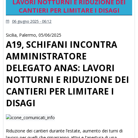
LAVORI NOTTURNI E RIDUZIONE DEI
CANTIERI PER LIMITARE I DISAGI
06 giugno 2025 - 06:12
Sicilia
,
Palermo
,
05/06/2025
A19, SCHIFANI INCONTRA
AMMINISTRATORE
DELEGATO ANAS: LAVORI
NOTTURNI E RIDUZIONE DEI
CANTIERI PER LIMITARE I
DISAGI
Riduzione dei cantieri durante l’estate, aumento dei turni di
lavoro per quelli che rimarranno attivi e l’apertura di una