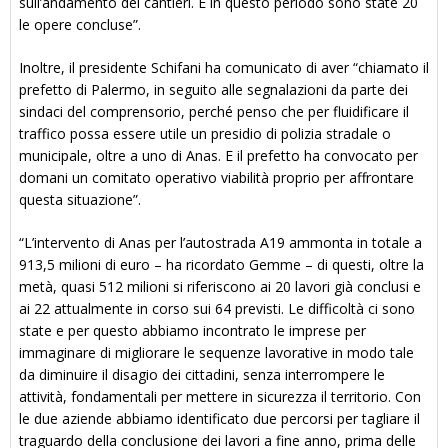
sull’andamento dei cantieri. E in questo periodo sono state 20
le opere concluse”.
Inoltre, il presidente Schifani ha comunicato di aver “chiamato il
prefetto di Palermo, in seguito alle segnalazioni da parte dei
sindaci del comprensorio, perché penso che per fluidificare il
traffico possa essere utile un presidio di polizia stradale o
municipale, oltre a uno di Anas. E il prefetto ha convocato per
domani un comitato operativo viabilità proprio per affrontare
questa situazione”.
“L’intervento di Anas per l’autostrada A19 ammonta in totale a
913,5 milioni di euro – ha ricordato Gemme – di questi, oltre la
metà, quasi 512 milioni si riferiscono ai 20 lavori già conclusi e
ai 22 attualmente in corso sui 64 previsti. Le difficoltà ci sono
state e per questo abbiamo incontrato le imprese per
immaginare di migliorare le sequenze lavorative in modo tale
da diminuire il disagio dei cittadini, senza interrompere le
attività, fondamentali per mettere in sicurezza il territorio. Con
le due aziende abbiamo identificato due percorsi per tagliare il
traguardo della conclusione dei lavori a fine anno, prima delle