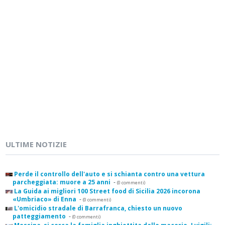
ULTIME NOTIZIE
Perde il controllo dell'auto e si schianta contro una vettura
parcheggiata: muore a 25 anni
-
(0 commenti)
La Guida ai migliori 100 Street food di Sicilia 2026 incorona
«Umbriaco» di Enna
-
(0 commenti)
L'omicidio stradale di Barrafranca, chiesto un nuovo
patteggiamento
-
(0 commenti)