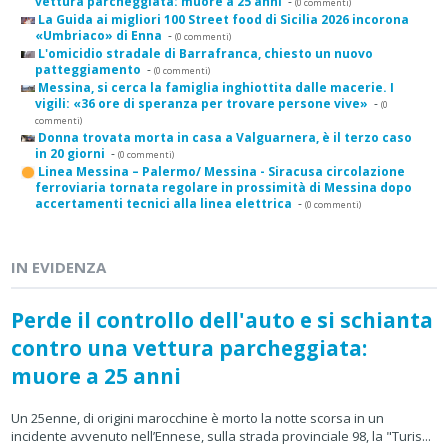
vettura parcheggiata: muore a 25 anni
-
(0 commenti)
La Guida ai migliori 100 Street food di Sicilia 2026 incorona
«Umbriaco» di Enna
-
(0 commenti)
L'omicidio stradale di Barrafranca, chiesto un nuovo
patteggiamento
-
(0 commenti)
Messina, si cerca la famiglia inghiottita dalle macerie. I
vigili: «36 ore di speranza per trovare persone vive»
-
(0
commenti)
Donna trovata morta in casa a Valguarnera, è il terzo caso
in 20 giorni
-
(0 commenti)
Linea Messina – Palermo/ Messina - Siracusa circolazione
ferroviaria tornata regolare in prossimità di Messina dopo
accertamenti tecnici alla linea elettrica
-
(0 commenti)
IN EVIDENZA
Perde il controllo dell'auto e si schianta
contro una vettura parcheggiata:
muore a 25 anni
Un 25enne, di origini marocchine è morto la notte scorsa in un
incidente avvenuto nell’Ennese, sulla strada provinciale 98, la "Turis...