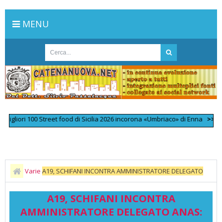
MENU
ri 100 Street food di Sicilia 2026 incorona «Umbriaco» di Enna
>>
L'omicid
Varie
A19, SCHIFANI INCONTRA AMMINISTRATORE DELEGATO
ANAS: LAVORI NOTTURNI E RIDUZIONE DEI CANTIERI PER LIMITARE I
A19, SCHIFANI INCONTRA
DISAGI
AMMINISTRATORE DELEGATO ANAS: