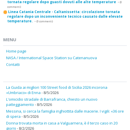
tornata regolare dopo guasti dovuti alle alte temperature
-
(0
commenti)
Linea Catania Centrale - Caltanissetta: circolazione tornata
regolare dopo un inconveniente tecnico causato dalle elevate
temperature.
-
(0 commenti)
MENU
Home page
NASA / International Space Station su Catenanuova
Contatti
La Guida ai migliori 100 Street food di Sicilia 2026 incorona
«Umbriaco» di Enna
- 8/5/2026
L'omicidio stradale di Barrafranca, chiesto un nuovo
patteggiamento
- 8/5/2026
Messina, si cerca la famiglia inghiottita dalle macerie. I vigili: «36 ore
di spera
- 8/5/2026
Donna trovata morta in casa a Valguarnera, è il terzo caso in 20
giorni
- 8/2/2026