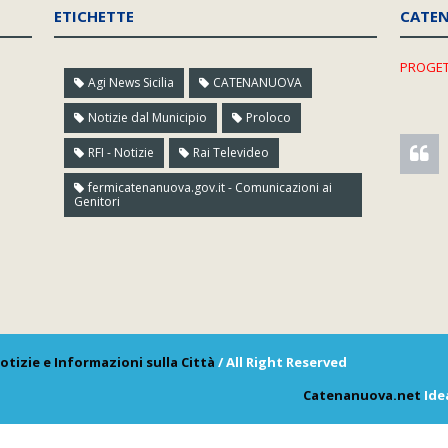
ETICHETTE
CATE
PROGET
Agi News Sicilia
CATENANUOVA
Notizie dal Municipio
Proloco
RFI - Notizie
Rai Televideo
fermicatenanuova.gov.it - Comunicazioni ai
Genitori
otizie e Informazioni sulla Città
/ All Right Reserved
Catenanuova.net
Ide