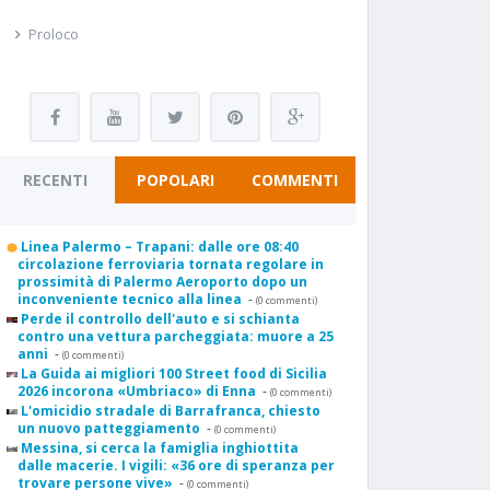
Proloco
RECENTI
POPOLARI
COMMENTI
Linea Palermo – Trapani: dalle ore 08:40
circolazione ferroviaria tornata regolare in
prossimità di Palermo Aeroporto dopo un
inconveniente tecnico alla linea
-
(0 commenti)
Perde il controllo dell'auto e si schianta
contro una vettura parcheggiata: muore a 25
anni
-
(0 commenti)
La Guida ai migliori 100 Street food di Sicilia
2026 incorona «Umbriaco» di Enna
-
(0 commenti)
L'omicidio stradale di Barrafranca, chiesto
un nuovo patteggiamento
-
(0 commenti)
Messina, si cerca la famiglia inghiottita
dalle macerie. I vigili: «36 ore di speranza per
trovare persone vive»
-
(0 commenti)