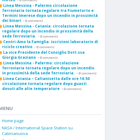
(0 commenti)
Linea Messina - Palermo circolazione
ferroviaria tornata regolare tra Fiumetorto e
Termini Imerese dopo un incendio in prossimità
dei binari
-
(0 commenti)
Linea Messina - Catania: circolazione tornata
regolare dopo un incendio in prossimità della
sede ferroviaria.
-
(0 commenti)
Centri-Amo la Famiglia: iscrizioni laboratorio di
riciclo creativo
-
(0 commenti)
La vice Presidente del Consiglio Dott.ssa
Giorgia Graziano
-
(0 commenti)
Linea Messina - Palermo: circolazione
ferroviaria tornata regolare dopo un incendio
in prossimità della sede ferroviaria.
-
(0 commenti)
Linea Catania – Caltanisetta dalle ore 16:50
circolazione tornata regolare dopo guasti
dovuti alle alte temperature
-
(0 commenti)
MENU
Home page
NASA / International Space Station su
Catenanuova