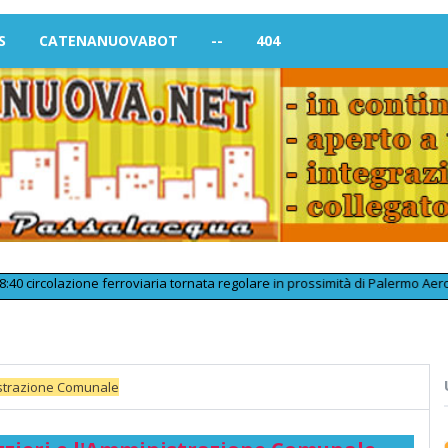
S
CATENANUOVABOT
--
404
olazione ferroviaria tornata regolare in prossimità di Palermo Aeroporto do
nistrazione Comunale