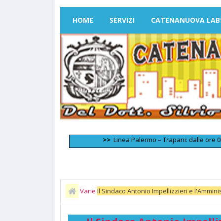
HOME
SERVIZI
CATENANUOVA LAB
>>
Linea Palermo – Trapani: dalle ore 08:40 circ
Varie
Il Sindaco Antonio Impellizzieri e l'Ammi