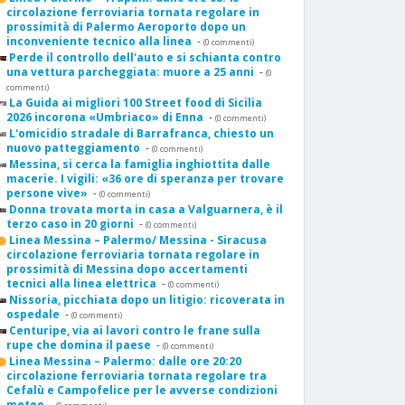
circolazione ferroviaria tornata regolare in
prossimità di Palermo Aeroporto dopo un
inconveniente tecnico alla linea
-
(0 commenti)
Perde il controllo dell'auto e si schianta contro
una vettura parcheggiata: muore a 25 anni
-
(0
commenti)
La Guida ai migliori 100 Street food di Sicilia
2026 incorona «Umbriaco» di Enna
-
(0 commenti)
L'omicidio stradale di Barrafranca, chiesto un
nuovo patteggiamento
-
(0 commenti)
Messina, si cerca la famiglia inghiottita dalle
macerie. I vigili: «36 ore di speranza per trovare
persone vive»
-
(0 commenti)
Donna trovata morta in casa a Valguarnera, è il
terzo caso in 20 giorni
-
(0 commenti)
Linea Messina – Palermo/ Messina - Siracusa
circolazione ferroviaria tornata regolare in
prossimità di Messina dopo accertamenti
tecnici alla linea elettrica
-
(0 commenti)
Nissoria, picchiata dopo un litigio: ricoverata in
ospedale
-
(0 commenti)
Centuripe, via ai lavori contro le frane sulla
rupe che domina il paese
-
(0 commenti)
Linea Messina – Palermo: dalle ore 20:20
circolazione ferroviaria tornata regolare tra
Cefalù e Campofelice per le avverse condizioni
meteo
-