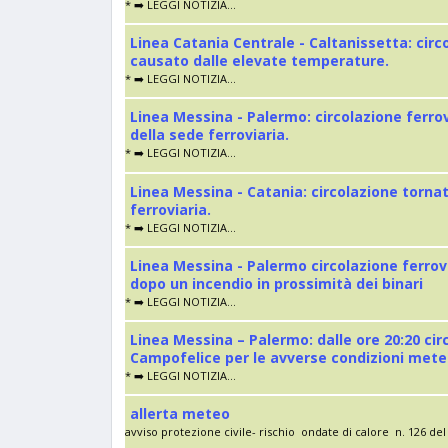
* ➡️ LEGGI NOTIZIA...
Linea Catania Centrale - Caltanissetta: cir
causato dalle elevate temperature.
* ➡️ LEGGI NOTIZIA...
Linea Messina - Palermo: circolazione ferro
della sede ferroviaria.
* ➡️ LEGGI NOTIZIA...
Linea Messina - Catania: circolazione torna
ferroviaria.
* ➡️ LEGGI NOTIZIA...
Linea Messina - Palermo circolazione ferrov
dopo un incendio in prossimità dei binari
* ➡️ LEGGI NOTIZIA...
Linea Messina – Palermo: dalle ore 20:20 cir
Campofelice per le avverse condizioni met
* ➡️ LEGGI NOTIZIA...
allerta meteo
avviso protezione civile- rischio ondate di calore n. 126 del 