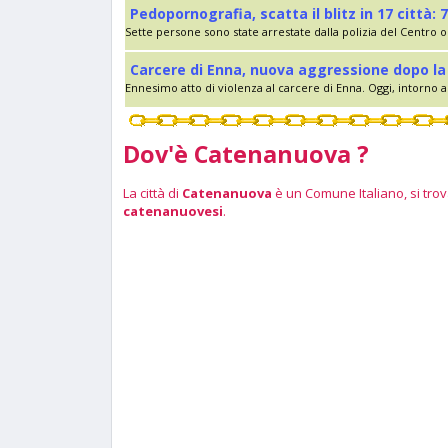
Pedopornografia, scatta il blitz in 17 città: 7
Sette persone sono state arrestate dalla polizia del Centro op
Carcere di Enna, nuova aggressione dopo la 
Ennesimo atto di violenza al carcere di Enna. Oggi, intorno al
Dov'è Catenanuova ?
La città di
Catenanuova
è un Comune Italiano, si trova
catenanuovesi
.