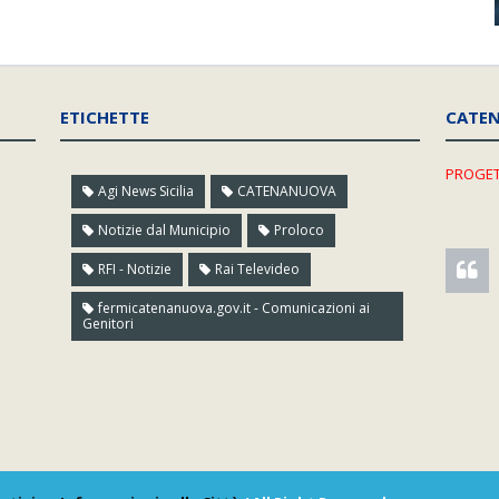
ETICHETTE
CATE
PROGET
Agi News Sicilia
CATENANUOVA
Notizie dal Municipio
Proloco
RFI - Notizie
Rai Televideo
fermicatenanuova.gov.it - Comunicazioni ai
Genitori