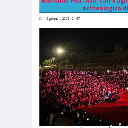
Barbablù Fest: dall'1 all'8 ago
archeologico d
12 gennaio 2026 - 04:57