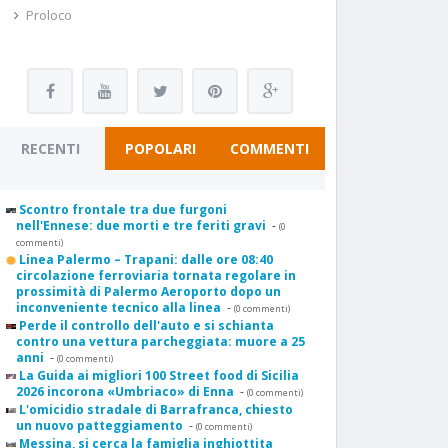
Proloco
RECENTI
POPOLARI
COMMENTI
Scontro frontale tra due furgoni
nell'Ennese: due morti e tre feriti gravi
-
(0
commenti)
Linea Palermo – Trapani: dalle ore 08:40
circolazione ferroviaria tornata regolare in
prossimità di Palermo Aeroporto dopo un
inconveniente tecnico alla linea
-
(0 commenti)
Perde il controllo dell'auto e si schianta
contro una vettura parcheggiata: muore a 25
anni
-
(0 commenti)
La Guida ai migliori 100 Street food di Sicilia
2026 incorona «Umbriaco» di Enna
-
(0 commenti)
L'omicidio stradale di Barrafranca, chiesto
un nuovo patteggiamento
-
(0 commenti)
Messina, si cerca la famiglia inghiottita