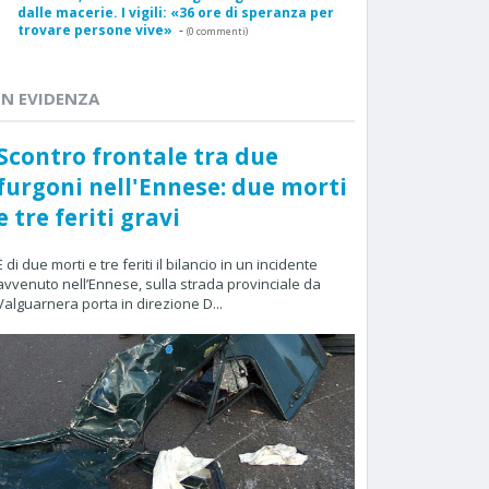
dalle macerie. I vigili: «36 ore di speranza per
trovare persone vive»
-
(0 commenti)
IN EVIDENZA
Scontro frontale tra due
furgoni nell'Ennese: due morti
e tre feriti gravi
È di due morti e tre feriti il bilancio in un incidente
avvenuto nell’Ennese, sulla strada provinciale da
Valguarnera porta in direzione D...