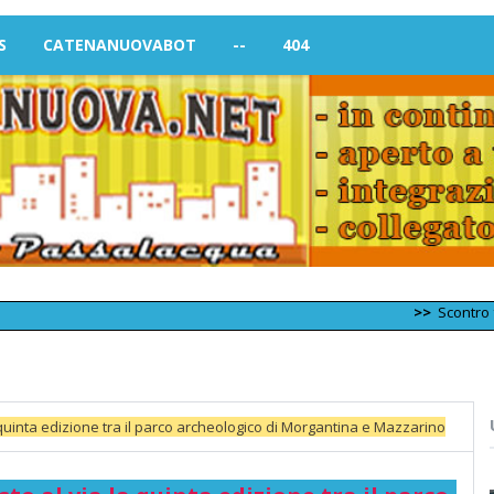
S
CATENANUOVABOT
--
404
>>
Scontro frontale tr
la quinta edizione tra il parco archeologico di Morgantina e Mazzarino