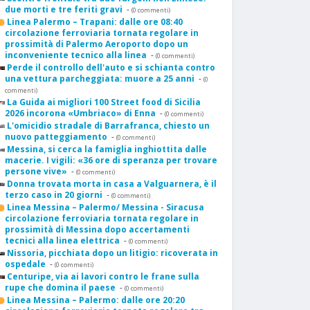
due morti e tre feriti gravi
-
(0 commenti)
Linea Palermo – Trapani: dalle ore 08:40
circolazione ferroviaria tornata regolare in
prossimità di Palermo Aeroporto dopo un
inconveniente tecnico alla linea
-
(0 commenti)
Perde il controllo dell'auto e si schianta contro
una vettura parcheggiata: muore a 25 anni
-
(0
commenti)
La Guida ai migliori 100 Street food di Sicilia
2026 incorona «Umbriaco» di Enna
-
(0 commenti)
L'omicidio stradale di Barrafranca, chiesto un
nuovo patteggiamento
-
(0 commenti)
Messina, si cerca la famiglia inghiottita dalle
macerie. I vigili: «36 ore di speranza per trovare
persone vive»
-
(0 commenti)
Donna trovata morta in casa a Valguarnera, è il
terzo caso in 20 giorni
-
(0 commenti)
Linea Messina – Palermo/ Messina - Siracusa
circolazione ferroviaria tornata regolare in
prossimità di Messina dopo accertamenti
tecnici alla linea elettrica
-
(0 commenti)
Nissoria, picchiata dopo un litigio: ricoverata in
ospedale
-
(0 commenti)
Centuripe, via ai lavori contro le frane sulla
rupe che domina il paese
-
(0 commenti)
Linea Messina – Palermo: dalle ore 20:20