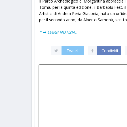
Il Parco Archeologico di Morgantina abbraccia il 
Torna, per la quinta edizione, il Barbablù Fest, i
Artistici di Andrea Peria Giaconia, nato da un’ide
per il secondo anno, da Alberto Samonà, scrittore
* ➡️ LEGGI NOTIZIA...
Tweet
Condividi