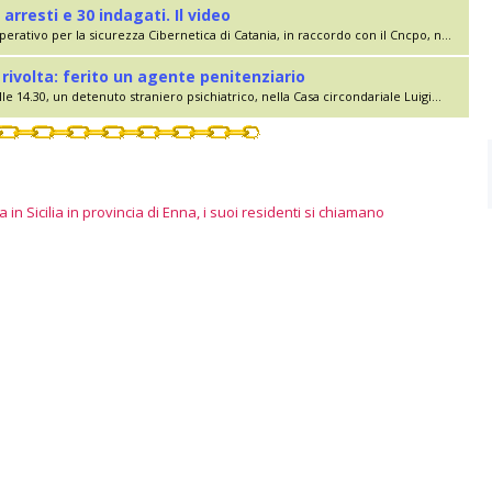
 arresti e 30 indagati. Il video
erativo per la sicurezza Cibernetica di Catania, in raccordo con il Cncpo, n...
rivolta: ferito un agente penitenziario
le 14.30, un detenuto straniero psichiatrico, nella Casa circondariale Luigi...
 in Sicilia in provincia di Enna, i suoi residenti si chiamano