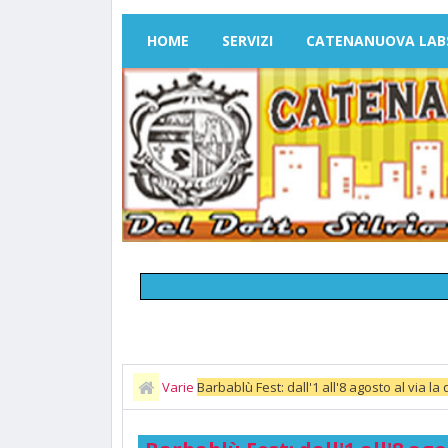
HOME
SERVIZI
CATENANUOVA LAB
Varie
Barbablù Fest: dall'1 all'8 agosto al via 