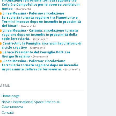
circolazione ferroviaria tornata regolare tra
Cefalù e Campofelice per le avverse condizioni
meteo
-
(0 commenti)
Linea Messina - Palermo circolazione
ferroviaria tornata regolare tra Fiumetorto e
Termini Imerese dopo un incendio in prossimità
dei binari
-
(0 commenti)
Linea Messina - Catania: circolazione tornata
regolare dopo un incendio in prossimità della
sede ferroviaria.
-
(0 commenti)
Centri-Amo la Famiglia: iscrizioni laboratorio di
riciclo creativo
-
(0 commenti)
La vice Presidente del Consiglio Dott.ssa
Giorgia Graziano
-
(0 commenti)
Linea Messina - Palermo: circolazione
ferroviaria tornata regolare dopo un incendio
in prossimità della sede ferroviaria.
-
(0 commenti)
MENU
Home page
NASA / International Space Station su
Catenanuova
Contatti