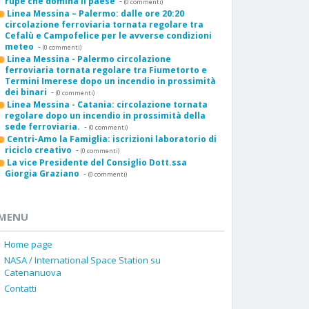
rupe che domina il paese
-
(0 commenti)
Linea Messina – Palermo: dalle ore 20:20
circolazione ferroviaria tornata regolare tra
Cefalù e Campofelice per le avverse condizioni
meteo
-
(0 commenti)
Linea Messina - Palermo circolazione
ferroviaria tornata regolare tra Fiumetorto e
Termini Imerese dopo un incendio in prossimità
dei binari
-
(0 commenti)
Linea Messina - Catania: circolazione tornata
regolare dopo un incendio in prossimità della
sede ferroviaria.
-
(0 commenti)
Centri-Amo la Famiglia: iscrizioni laboratorio di
riciclo creativo
-
(0 commenti)
La vice Presidente del Consiglio Dott.ssa
Giorgia Graziano
-
(0 commenti)
MENU
Home page
NASA / International Space Station su
Catenanuova
Contatti