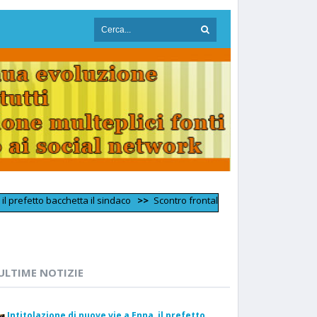
o bacchetta il sindaco
>>
Scontro frontale tra due furgoni nell'Ennese: due 
ULTIME NOTIZIE
Intitolazione di nuove vie a Enna, il prefetto