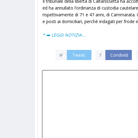
Il tribunale della libertà di Caltanissetta ha acc
ed ha annullato l’ordinanza di custodia cautelare
rispettivamente di 71 e 47 anni, di Cammarata. O
e posti ai domiciliari, perché indagati per frode in
* ➡️ LEGGI NOTIZIA...
Tweet
Condividi