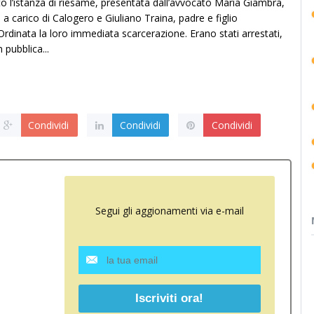
olto l’istanza di riesame, presentata dall’avvocato Maria Giambra,
 a carico di Calogero e Giuliano Traina, padre e figlio
rdinata la loro immediata scarcerazione. Erano stati arrestati,
 pubblica...
Condividi
Condividi
Condividi
Segui gli aggionamenti via e-mail