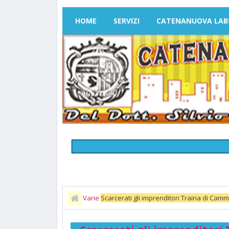
HOME
SERVIZI
CATENANUOVA LAB
Varie
Scarcerati gli imprenditori Traina di Camm