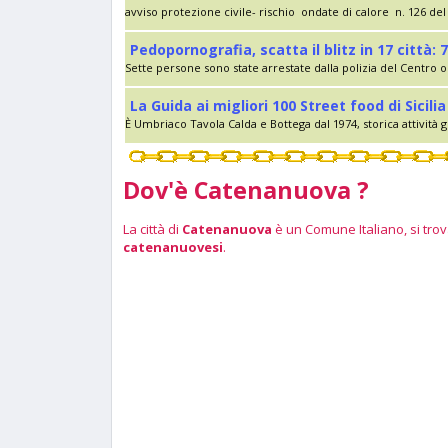
avviso protezione civile- rischio ondate di calore n. 126 del 
Pedopornografia, scatta il blitz in 17 città: 7
Sette persone sono state arrestate dalla polizia del Centro op
La Guida ai migliori 100 Street food di Sici
È Umbriaco Tavola Calda e Bottega dal 1974, storica attività g
Dov'è Catenanuova ?
La città di
Catenanuova
è un Comune Italiano, si trova
catenanuovesi
.