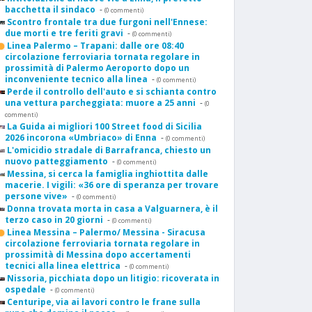
bacchetta il sindaco
-
(0 commenti)
Scontro frontale tra due furgoni nell'Ennese:
due morti e tre feriti gravi
-
(0 commenti)
Linea Palermo – Trapani: dalle ore 08:40
circolazione ferroviaria tornata regolare in
prossimità di Palermo Aeroporto dopo un
inconveniente tecnico alla linea
-
(0 commenti)
Perde il controllo dell'auto e si schianta contro
una vettura parcheggiata: muore a 25 anni
-
(0
commenti)
La Guida ai migliori 100 Street food di Sicilia
2026 incorona «Umbriaco» di Enna
-
(0 commenti)
L'omicidio stradale di Barrafranca, chiesto un
nuovo patteggiamento
-
(0 commenti)
Messina, si cerca la famiglia inghiottita dalle
macerie. I vigili: «36 ore di speranza per trovare
persone vive»
-
(0 commenti)
Donna trovata morta in casa a Valguarnera, è il
terzo caso in 20 giorni
-
(0 commenti)
Linea Messina – Palermo/ Messina - Siracusa
circolazione ferroviaria tornata regolare in
prossimità di Messina dopo accertamenti
tecnici alla linea elettrica
-
(0 commenti)
Nissoria, picchiata dopo un litigio: ricoverata in
ospedale
-
(0 commenti)
Centuripe, via ai lavori contro le frane sulla