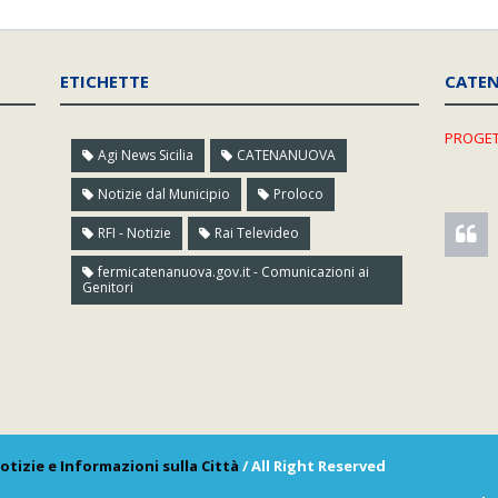
ETICHETTE
CATE
PROGET
Agi News Sicilia
CATENANUOVA
Notizie dal Municipio
Proloco
RFI - Notizie
Rai Televideo
fermicatenanuova.gov.it - Comunicazioni ai
Genitori
otizie e Informazioni sulla Città
/ All Right Reserved