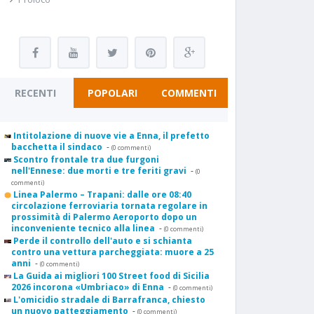
RECENTI
POPOLARI
COMMENTI
Intitolazione di nuove vie a Enna, il prefetto
bacchetta il sindaco
-
(0 commenti)
Scontro frontale tra due furgoni
nell'Ennese: due morti e tre feriti gravi
-
(0
commenti)
Linea Palermo – Trapani: dalle ore 08:40
circolazione ferroviaria tornata regolare in
prossimità di Palermo Aeroporto dopo un
inconveniente tecnico alla linea
-
(0 commenti)
Perde il controllo dell'auto e si schianta
contro una vettura parcheggiata: muore a 25
anni
-
(0 commenti)
La Guida ai migliori 100 Street food di Sicilia
2026 incorona «Umbriaco» di Enna
-
(0 commenti)
L'omicidio stradale di Barrafranca, chiesto
un nuovo patteggiamento
-
(0 commenti)