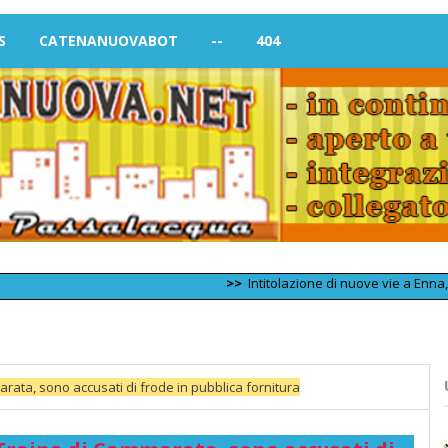
S
CATENANUOVABOT
--
404
>>
Intitolazione di nuove vie a Enna, il prefett
arata, sono accusati di frode in pubblica fornitura