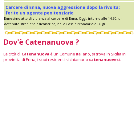
Carcere di Enna, nuova aggressione dopo la rivolta:
ferito un agente penitenziario
Ennesimo atto di violenza al carcere di Enna. Oggi, intorno alle 14.30, un
detenuto straniero psichiatrico, nella Casa circondariale Luigi...
Dov'è Catenanuova ?
La città di
Catenanuova
è un Comune Italiano, si trova in Sicilia in
provincia di Enna, i suoi residenti si chiamano
catenanuovesi
.