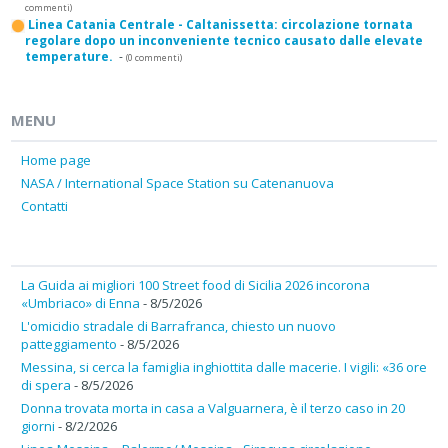
commenti)
Linea Catania Centrale - Caltanissetta: circolazione tornata
regolare dopo un inconveniente tecnico causato dalle elevate
temperature.
-
(0 commenti)
MENU
Home page
NASA / International Space Station su Catenanuova
Contatti
La Guida ai migliori 100 Street food di Sicilia 2026 incorona
«Umbriaco» di Enna
- 8/5/2026
L'omicidio stradale di Barrafranca, chiesto un nuovo
patteggiamento
- 8/5/2026
Messina, si cerca la famiglia inghiottita dalle macerie. I vigili: «36 ore
di spera
- 8/5/2026
Donna trovata morta in casa a Valguarnera, è il terzo caso in 20
giorni
- 8/2/2026