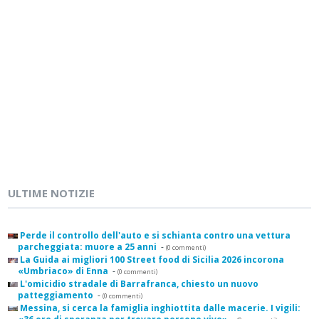
ULTIME NOTIZIE
Perde il controllo dell'auto e si schianta contro una vettura
parcheggiata: muore a 25 anni
-
(0 commenti)
La Guida ai migliori 100 Street food di Sicilia 2026 incorona
«Umbriaco» di Enna
-
(0 commenti)
L'omicidio stradale di Barrafranca, chiesto un nuovo
patteggiamento
-
(0 commenti)
Messina, si cerca la famiglia inghiottita dalle macerie. I vigili: