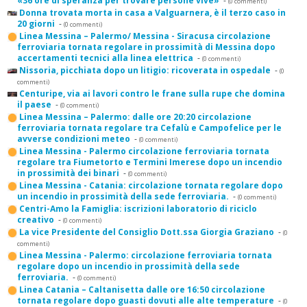
«36 ore di speranza per trovare persone vive»
-
(0 commenti)
Donna trovata morta in casa a Valguarnera, è il terzo caso in
20 giorni
-
(0 commenti)
Linea Messina – Palermo/ Messina - Siracusa circolazione
ferroviaria tornata regolare in prossimità di Messina dopo
accertamenti tecnici alla linea elettrica
-
(0 commenti)
Nissoria, picchiata dopo un litigio: ricoverata in ospedale
-
(0
commenti)
Centuripe, via ai lavori contro le frane sulla rupe che domina
il paese
-
(0 commenti)
Linea Messina – Palermo: dalle ore 20:20 circolazione
ferroviaria tornata regolare tra Cefalù e Campofelice per le
avverse condizioni meteo
-
(0 commenti)
Linea Messina - Palermo circolazione ferroviaria tornata
regolare tra Fiumetorto e Termini Imerese dopo un incendio
in prossimità dei binari
-
(0 commenti)
Linea Messina - Catania: circolazione tornata regolare dopo
un incendio in prossimità della sede ferroviaria.
-
(0 commenti)
Centri-Amo la Famiglia: iscrizioni laboratorio di riciclo
creativo
-
(0 commenti)
La vice Presidente del Consiglio Dott.ssa Giorgia Graziano
-
(0
commenti)
Linea Messina - Palermo: circolazione ferroviaria tornata
regolare dopo un incendio in prossimità della sede
ferroviaria.
-
(0 commenti)
Linea Catania – Caltanisetta dalle ore 16:50 circolazione
tornata regolare dopo guasti dovuti alle alte temperature
-
(0