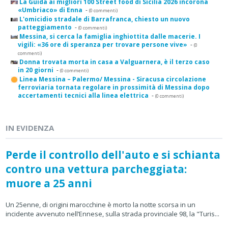
La Guida ai migliori 100 Street food di Sicilia 2026 incorona
«Umbriaco» di Enna
-
(0 commenti)
L'omicidio stradale di Barrafranca, chiesto un nuovo
patteggiamento
-
(0 commenti)
Messina, si cerca la famiglia inghiottita dalle macerie. I
vigili: «36 ore di speranza per trovare persone vive»
-
(0
commenti)
Donna trovata morta in casa a Valguarnera, è il terzo caso
in 20 giorni
-
(0 commenti)
Linea Messina – Palermo/ Messina - Siracusa circolazione
ferroviaria tornata regolare in prossimità di Messina dopo
accertamenti tecnici alla linea elettrica
-
(0 commenti)
IN EVIDENZA
Perde il controllo dell'auto e si schianta
contro una vettura parcheggiata:
muore a 25 anni
Un 25enne, di origini marocchine è morto la notte scorsa in un
incidente avvenuto nell’Ennese, sulla strada provinciale 98, la "Turis...