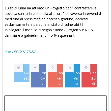
L'Asp di Enna ha attivato un Progetto per " contrastare la
povertà sanitaria e rinuncia alle cure2 attraverso interventi di
medicina di prossimità ad accesso gratuito, dedicati
esclusivamente a persone in stato di vulnerabilità.
In allegato il modulo di segnalazione - Progetto P.N.E.S.
da inviare a gabriele.mandrino.@.asp.enna.it
* ➡️ LEGGI NOTIZIA...
Tw
Con
Con
Con
Con
eet
divi
divi
divi
divi
di
di
di
di