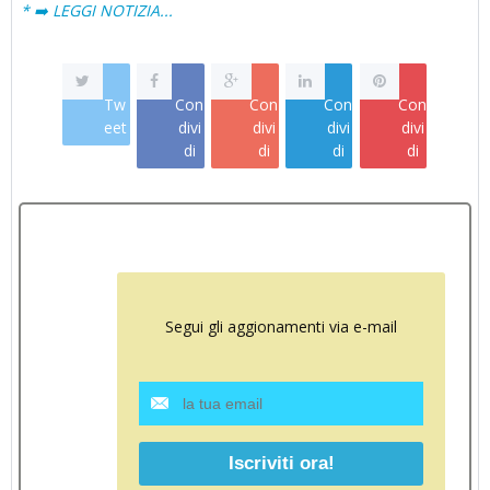
* ➡️ LEGGI NOTIZIA...
Tw
Con
Con
Con
Con
eet
divi
divi
divi
divi
di
di
di
di
Segui gli aggionamenti via e-mail