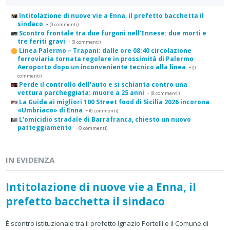
Intitolazione di nuove vie a Enna, il prefetto bacchetta il
sindaco
-
(0 commenti)
Scontro frontale tra due furgoni nell'Ennese: due morti e
tre feriti gravi
-
(0 commenti)
Linea Palermo – Trapani: dalle ore 08:40 circolazione
ferroviaria tornata regolare in prossimità di Palermo
Aeroporto dopo un inconveniente tecnico alla linea
-
(0
commenti)
Perde il controllo dell'auto e si schianta contro una
vettura parcheggiata: muore a 25 anni
-
(0 commenti)
La Guida ai migliori 100 Street food di Sicilia 2026 incorona
«Umbriaco» di Enna
-
(0 commenti)
L'omicidio stradale di Barrafranca, chiesto un nuovo
patteggiamento
-
(0 commenti)
IN EVIDENZA
Intitolazione di nuove vie a Enna, il
prefetto bacchetta il sindaco
È scontro istituzionale tra il prefetto Ignazio Portelli e il Comune di