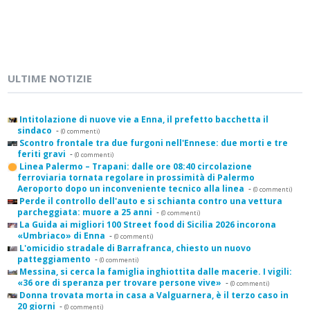
ULTIME NOTIZIE
Intitolazione di nuove vie a Enna, il prefetto bacchetta il
sindaco
-
(0 commenti)
Scontro frontale tra due furgoni nell'Ennese: due morti e tre
feriti gravi
-
(0 commenti)
Linea Palermo – Trapani: dalle ore 08:40 circolazione
ferroviaria tornata regolare in prossimità di Palermo
Aeroporto dopo un inconveniente tecnico alla linea
-
(0 commenti)
Perde il controllo dell'auto e si schianta contro una vettura
parcheggiata: muore a 25 anni
-
(0 commenti)
La Guida ai migliori 100 Street food di Sicilia 2026 incorona
«Umbriaco» di Enna
-
(0 commenti)
L'omicidio stradale di Barrafranca, chiesto un nuovo
patteggiamento
-
(0 commenti)
Messina, si cerca la famiglia inghiottita dalle macerie. I vigili:
«36 ore di speranza per trovare persone vive»
-
(0 commenti)
Donna trovata morta in casa a Valguarnera, è il terzo caso in
20 giorni
-
(0 commenti)