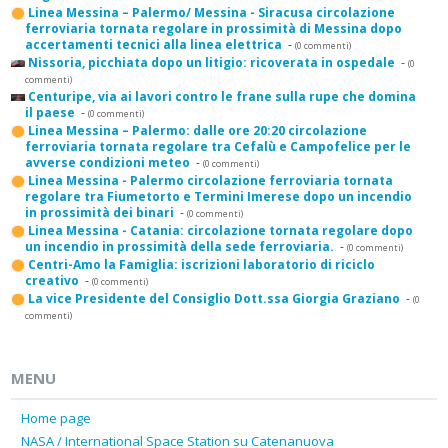
Linea Messina – Palermo/ Messina - Siracusa circolazione
ferroviaria tornata regolare in prossimità di Messina dopo
accertamenti tecnici alla linea elettrica
-
(0 commenti)
Nissoria, picchiata dopo un litigio: ricoverata in ospedale
-
(0
commenti)
Centuripe, via ai lavori contro le frane sulla rupe che domina
il paese
-
(0 commenti)
Linea Messina – Palermo: dalle ore 20:20 circolazione
ferroviaria tornata regolare tra Cefalù e Campofelice per le
avverse condizioni meteo
-
(0 commenti)
Linea Messina - Palermo circolazione ferroviaria tornata
regolare tra Fiumetorto e Termini Imerese dopo un incendio
in prossimità dei binari
-
(0 commenti)
Linea Messina - Catania: circolazione tornata regolare dopo
un incendio in prossimità della sede ferroviaria.
-
(0 commenti)
Centri-Amo la Famiglia: iscrizioni laboratorio di riciclo
creativo
-
(0 commenti)
La vice Presidente del Consiglio Dott.ssa Giorgia Graziano
-
(0
commenti)
MENU
Home page
NASA / International Space Station su Catenanuova