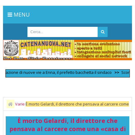
MENU
ione di nuove vie a Enna, il prefetto bacchetta il sindaco
>>
Scontro fronta
Varie
È morto Gelardi, il direttore che pensava al carcere come
una «casa di vetro»
È morto Gelardi, il direttore che
pensava al carcere come una «casa di