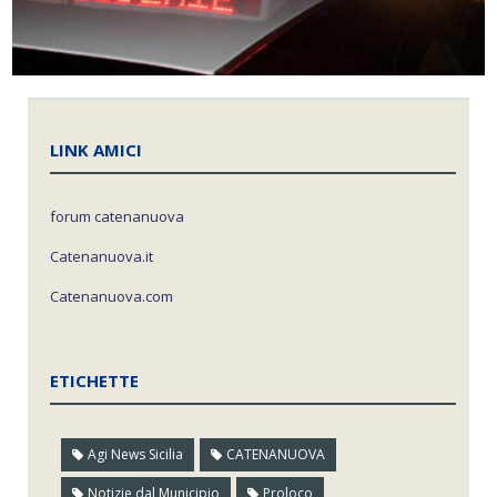
LINK AMICI
forum catenanuova
Catenanuova.it
Catenanuova.com
ETICHETTE
Agi News Sicilia
CATENANUOVA
Notizie dal Municipio
Proloco