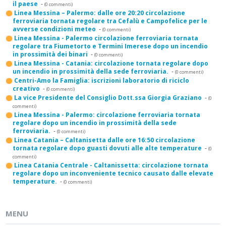
il paese
-
(0 commenti)
Linea Messina – Palermo: dalle ore 20:20 circolazione
ferroviaria tornata regolare tra Cefalù e Campofelice per le
avverse condizioni meteo
-
(0 commenti)
Linea Messina - Palermo circolazione ferroviaria tornata
regolare tra Fiumetorto e Termini Imerese dopo un incendio
in prossimità dei binari
-
(0 commenti)
Linea Messina - Catania: circolazione tornata regolare dopo
un incendio in prossimità della sede ferroviaria.
-
(0 commenti)
Centri-Amo la Famiglia: iscrizioni laboratorio di riciclo
creativo
-
(0 commenti)
La vice Presidente del Consiglio Dott.ssa Giorgia Graziano
-
(0
commenti)
Linea Messina - Palermo: circolazione ferroviaria tornata
regolare dopo un incendio in prossimità della sede
ferroviaria.
-
(0 commenti)
Linea Catania – Caltanisetta dalle ore 16:50 circolazione
tornata regolare dopo guasti dovuti alle alte temperature
-
(0
commenti)
Linea Catania Centrale - Caltanissetta: circolazione tornata
regolare dopo un inconveniente tecnico causato dalle elevate
temperature.
-
(0 commenti)
MENU