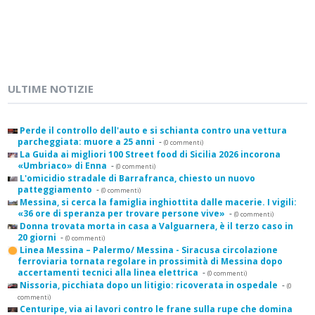
ULTIME NOTIZIE
Perde il controllo dell'auto e si schianta contro una vettura
parcheggiata: muore a 25 anni
-
(0 commenti)
La Guida ai migliori 100 Street food di Sicilia 2026 incorona
«Umbriaco» di Enna
-
(0 commenti)
L'omicidio stradale di Barrafranca, chiesto un nuovo
patteggiamento
-
(0 commenti)
Messina, si cerca la famiglia inghiottita dalle macerie. I vigili:
«36 ore di speranza per trovare persone vive»
-
(0 commenti)
Donna trovata morta in casa a Valguarnera, è il terzo caso in
20 giorni
-
(0 commenti)
Linea Messina – Palermo/ Messina - Siracusa circolazione
ferroviaria tornata regolare in prossimità di Messina dopo
accertamenti tecnici alla linea elettrica
-
(0 commenti)
Nissoria, picchiata dopo un litigio: ricoverata in ospedale
-
(0
commenti)
Centuripe, via ai lavori contro le frane sulla rupe che domina