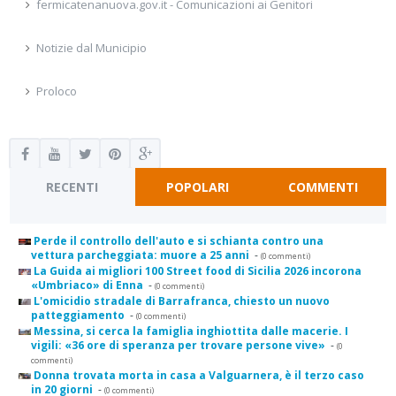
fermicatenanuova.gov.it - Comunicazioni ai Genitori
Notizie dal Municipio
Proloco
RECENTI
POPOLARI
COMMENTI
Perde il controllo dell'auto e si schianta contro una
vettura parcheggiata: muore a 25 anni
-
(0 commenti)
La Guida ai migliori 100 Street food di Sicilia 2026 incorona
«Umbriaco» di Enna
-
(0 commenti)
L'omicidio stradale di Barrafranca, chiesto un nuovo
patteggiamento
-
(0 commenti)
Messina, si cerca la famiglia inghiottita dalle macerie. I
vigili: «36 ore di speranza per trovare persone vive»
-
(0
commenti)
Donna trovata morta in casa a Valguarnera, è il terzo caso
in 20 giorni
-
(0 commenti)