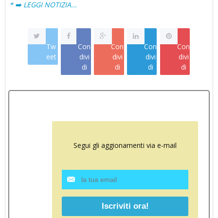
* ➡️ LEGGI NOTIZIA...
Tw
Con
Con
Con
Con
eet
divi
divi
divi
divi
di
di
di
di
Segui gli aggionamenti via e-mail