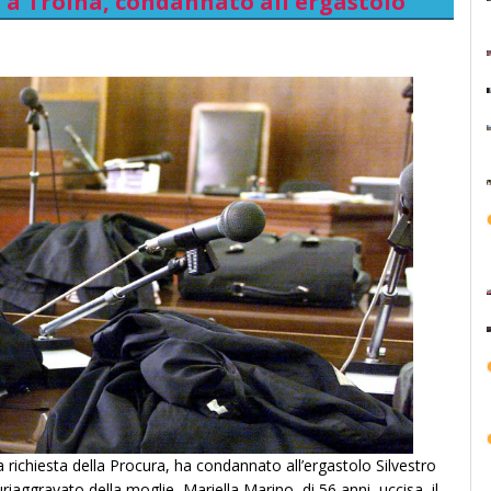
a a Troina, condannato all'ergastolo
a richiesta della Procura, ha condannato all’ergastolo Silvestro
uriaggravato della moglie, Mariella Marino, di 56 anni, uccisa, il