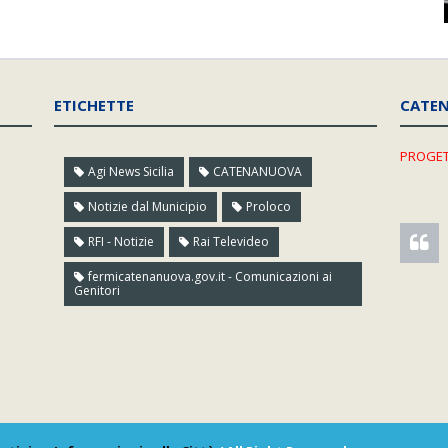
ETICHETTE
CATE
PROGET
Agi News Sicilia
CATENANUOVA
Notizie dal Municipio
Proloco
RFI - Notizie
Rai Televideo
fermicatenanuova.gov.it - Comunicazioni ai
Genitori