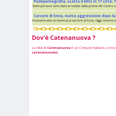
Pedopornografia, scatta il blitz in 17 città: 7
Sette persone sono state arrestate dalla polizia del Centro op
Carcere di Enna, nuova aggressione dopo la 
Ennesimo atto di violenza al carcere di Enna. Oggi, intorno al
Dov'è Catenanuova ?
La città di
Catenanuova
è un Comune Italiano, si trova
catenanuovesi
.