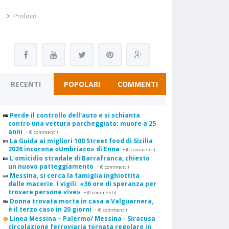
Proloco
RECENTI
POPOLARI
COMMENTI
Perde il controllo dell'auto e si schianta
contro una vettura parcheggiata: muore a 25
anni
-
(0 commenti)
La Guida ai migliori 100 Street food di Sicilia
2026 incorona «Umbriaco» di Enna
-
(0 commenti)
L'omicidio stradale di Barrafranca, chiesto
un nuovo patteggiamento
-
(0 commenti)
Messina, si cerca la famiglia inghiottita
dalle macerie. I vigili: «36 ore di speranza per
trovare persone vive»
-
(0 commenti)
Donna trovata morta in casa a Valguarnera,
è il terzo caso in 20 giorni
-
(0 commenti)
Linea Messina – Palermo/ Messina - Siracusa
circolazione ferroviaria tornata regolare in