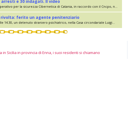
 arresti e 30 indagati. Il video
erativo per la sicurezza Cibernetica di Catania, in raccordo con il Cncpo, n...
rivolta: ferito un agente penitenziario
le 14.30, un detenuto straniero psichiatrico, nella Casa circondariale Luigi...
 in Sicilia in provincia di Enna, i suoi residenti si chiamano