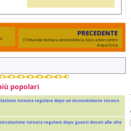
PRECEDENTE
io
Il Tribunale dichiara ammissibile la class action contro
Acqua Enna
più popolari
colazione tornata regolare dopo un inconveniente tecnico
 circolazione tornata regolare dopo guasti dovuti alle alte