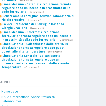
(0 commenti)
Linea Messina - Catania: circolazione tornata
regolare dopo un incendio in prossimità della
sede ferroviaria.
-
(0 commenti)
Centri-Amo la Famiglia: iscrizioni laboratorio di
riciclo creativo
-
(0 commenti)
La vice Presidente del Consiglio Dott.ssa
Giorgia Graziano
-
(0 commenti)
Linea Messina - Palermo: circolazione
ferroviaria tornata regolare dopo un incendio
in prossimità della sede ferroviaria.
-
(0 commenti)
Linea Catania – Caltanisetta dalle ore 16:50
circolazione tornata regolare dopo guasti
dovuti alle alte temperature
-
(0 commenti)
Linea Catania Centrale - Caltanissetta:
circolazione tornata regolare dopo un
inconveniente tecnico causato dalle elevate
temperature.
-
(0 commenti)
MENU
Home page
NASA / International Space Station su
Catenanuova