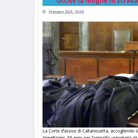
Uccise la moglie in strad
14 giugno 2026 - 06:06
La Corte d’assise di Caltanissetta, accogliendo l
Impellizzeri, 59 anni, per l’omicidio volontario pl