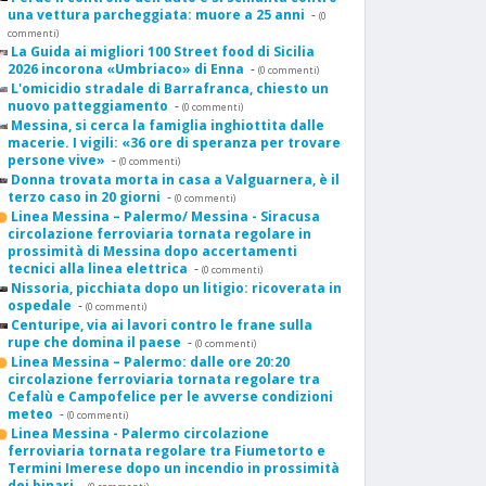
una vettura parcheggiata: muore a 25 anni
-
(0
commenti)
La Guida ai migliori 100 Street food di Sicilia
2026 incorona «Umbriaco» di Enna
-
(0 commenti)
L'omicidio stradale di Barrafranca, chiesto un
nuovo patteggiamento
-
(0 commenti)
Messina, si cerca la famiglia inghiottita dalle
macerie. I vigili: «36 ore di speranza per trovare
persone vive»
-
(0 commenti)
Donna trovata morta in casa a Valguarnera, è il
terzo caso in 20 giorni
-
(0 commenti)
Linea Messina – Palermo/ Messina - Siracusa
circolazione ferroviaria tornata regolare in
prossimità di Messina dopo accertamenti
tecnici alla linea elettrica
-
(0 commenti)
Nissoria, picchiata dopo un litigio: ricoverata in
ospedale
-
(0 commenti)
Centuripe, via ai lavori contro le frane sulla
rupe che domina il paese
-
(0 commenti)
Linea Messina – Palermo: dalle ore 20:20
circolazione ferroviaria tornata regolare tra
Cefalù e Campofelice per le avverse condizioni
meteo
-
(0 commenti)
Linea Messina - Palermo circolazione
ferroviaria tornata regolare tra Fiumetorto e
Termini Imerese dopo un incendio in prossimità
dei binari
-