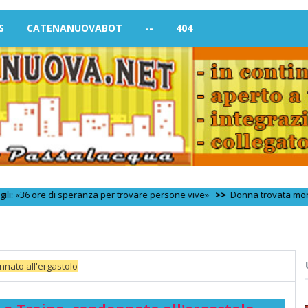
S
CATENANUOVABOT
--
404
 ore di speranza per trovare persone vive»
>>
Donna trovata morta in casa a
nnato all'ergastolo