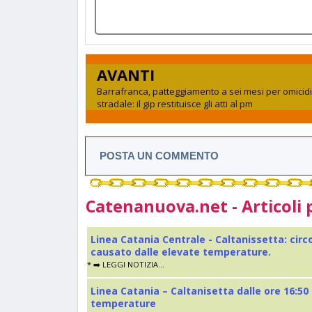
AVANTI
Barrafranca, patteggiamento a sei mesi per omicid
stradale: il gip restituisce gli atti al pm
POSTA UN COMMENTO
Catenanuova.net - Articoli 
Linea Catania Centrale - Caltanissetta: cir
causato dalle elevate temperature.
* ➡️ LEGGI NOTIZIA...
Linea Catania – Caltanisetta dalle ore 16:50
temperature