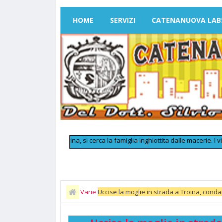
HOME
SERVIZI
CATENANUOVA LAB
nto
>>
Messina, si cerca la famiglia inghiottita dalle macerie. I vigili: «36
Varie
Uccise la moglie in strada a Troina, conda